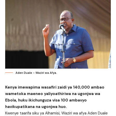
Aden Duale - Waziri wa Afya.
Kenya imewapima wasafiri zaidi ya 140,000 ambao
wametoka maeneo yaliyoathiriwa na ugonjwa wa
Ebola, huku ikichunguza visa 100 ambavyo
havikupatikana na ugonjwa huo.
Kwenye taarifa siku ya Alhamisi, Waziri wa afya Aden Duale