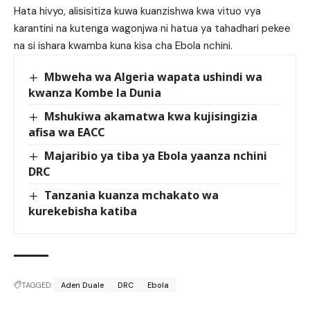
Hata hivyo, alisisitiza kuwa kuanzishwa kwa vituo vya
karantini na kutenga wagonjwa ni hatua ya tahadhari pekee
na si ishara kwamba kuna kisa cha Ebola nchini.
Mbweha wa Algeria wapata ushindi wa
kwanza Kombe la Dunia
Mshukiwa akamatwa kwa kujisingizia
afisa wa EACC
Majaribio ya tiba ya Ebola yaanza nchini
DRC
Tanzania kuanza mchakato wa
kurekebisha katiba
TAGGED:
Aden Duale
DRC
Ebola