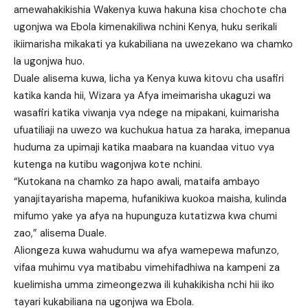
amewahakikishia Wakenya kuwa hakuna kisa chochote cha
ugonjwa wa Ebola kimenakiliwa nchini Kenya, huku serikali
ikiimarisha mikakati ya kukabiliana na uwezekano wa chamko
la ugonjwa huo.
Duale alisema kuwa, licha ya Kenya kuwa kitovu cha usafiri
katika kanda hii, Wizara ya Afya imeimarisha ukaguzi wa
wasafiri katika viwanja vya ndege na mipakani, kuimarisha
ufuatiliaji na uwezo wa kuchukua hatua za haraka, imepanua
huduma za upimaji katika maabara na kuandaa vituo vya
kutenga na kutibu wagonjwa kote nchini.
“Kutokana na chamko za hapo awali, mataifa ambayo
yanajitayarisha mapema, hufanikiwa kuokoa maisha, kulinda
mifumo yake ya afya na hupunguza kutatizwa kwa chumi
zao,” alisema Duale.
Aliongeza kuwa wahudumu wa afya wamepewa mafunzo,
vifaa muhimu vya matibabu vimehifadhiwa na kampeni za
kuelimisha umma zimeongezwa ili kuhakikisha nchi hii iko
tayari kukabiliana na ugonjwa wa Ebola.