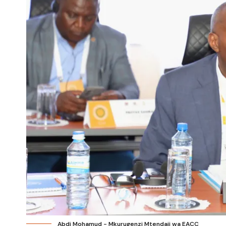
Abdi Mohamud - Mkurugenzi Mtendaji wa EACC