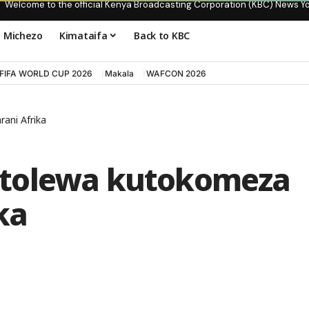
Welcome to the official Kenya Broadcasting Corporation (KBC) News Y
Michezo
Kimataifa
Back to KBC
FIFA WORLD CUP 2026
Makala
WAFCON 2026
ani Afrika
tolewa kutokomeza
ka