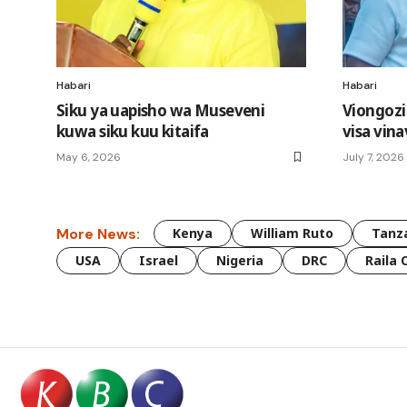
Habari
Habari
Siku ya uapisho wa Museveni
Viongozi
kuwa siku kuu kitaifa
visa vin
May 6, 2026
July 7, 2026
More News:
Kenya
William Ruto
Tanz
USA
Israel
Nigeria
DRC
Raila 