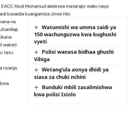
 EACC Abdi Mohamud alielezea matarajio walio nayo
i kusaidia kuangamiza zimwi hilo.
bana na
Watumishi wa umma zaidi ya
uatiliaji,
150 wachunguzwa kwa kughushi
tikana
vyeti
ud wakati
Polisi wanasa bidhaa ghushi
ku tatu
Vihiga
ka nyanja
Wetang’ula aonya dhidi ya
a
siasa za chuki nchini
oibwa
Bunduki mbili zasalimishwa
kwa polisi Isiolo