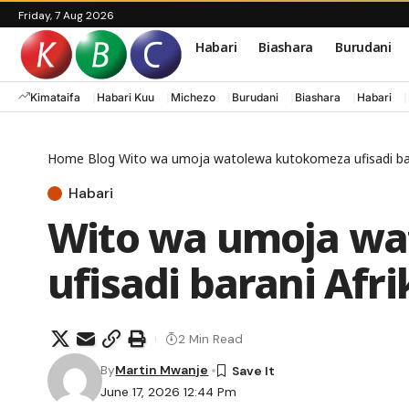
Friday, 7 Aug 2026
Habari
Biashara
Burudani
Kimataifa
Habari Kuu
Michezo
Burudani
Biashara
Habari
Home
Blog
Wito wa umoja watolewa kutokomeza ufisadi bar
Habari
Wito wa umoja wa
ufisadi barani Afri
2 Min Read
By
Martin Mwanje
June 17, 2026 12:44 Pm