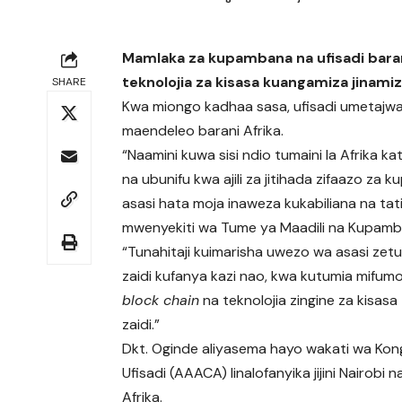
Mamlaka za kupambana na ufisadi barani
teknolojia za kisasa kuangamiza jinamiz
SHARE
Kwa miongo kadhaa sasa, ufisadi umetajwa
maendeleo barani Afrika.
“Naamini kuwa sisi ndio tumaini la Afrika k
na ubunifu kwa ajili za jitihada zifaazo z
asasi hata moja inaweza kukabiliana na tati
mwenyekiti wa Tume ya Maadili na Kupamba
“Tunahitaji kuimarisha uwezo wa asasi ze
zaidi kufanya kazi nao, kwa kutumia mifumo 
block chain
na teknolojia zingine za kisasa
zaidi.”
Dkt. Oginde aliyasema hayo wakati wa Kon
Ufisadi (AAACA) linalofanyika jijini Nairob
Afrika.