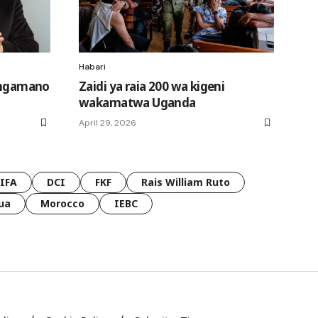
Habari
kongamano
Zaidi ya raia 200 wa kigeni
wakamatwa Uganda
April 29, 2026
FIFA
DCI
FKF
Rais William Ruto
ua
Morocco
IEBC