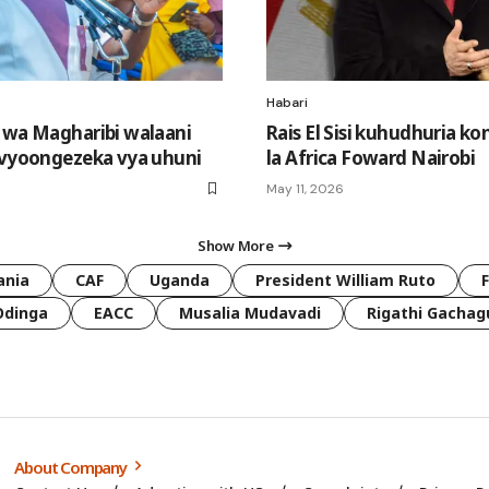
Habari
 wa Magharibi walaani
Rais El Sisi kuhudhuria 
avyoongezeka vya uhuni
la Africa Foward Nairobi
May 11, 2026
Show More
ania
CAF
Uganda
President William Ruto
Odinga
EACC
Musalia Mudavadi
Rigathi Gachag
About Company