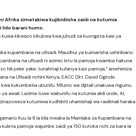
 Afrika zimetakiwa kujibidiisha zaidi na kutumia
i hilo barani humo.
 kuwa kikwazo kikubwa kwa juhudi za kuongeza kasi ya
atika kupambana na ufisadi. Maudhui ya kuimarisha ushirikiano
a kupambana na ufisadi ni azimio letu la pamoja kwamba hakuna
zo hili peke yake; tunahitaji kufanya kazi pamoja,” amehimiza
na na Ufisadi nchini Kenya, EACC Dkt. David Oginde.
tu kwa kukumbatia ubunifu. Mfumo wa dijitali unakuwa mgumu
ya awali. Lazima tuwe wabunifu na kutumia akili unde, AI,
 zinazoweza kutumiwa kudhibiti uhamishaji wa rasilimali haraka
gamano Kuu la 8 la kila mwaka la Mamlaka za Kupambana na
i na kuleta pamoja wajumbe zaidi ya 150 kutoka nchi za bara la