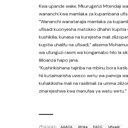
Kwa upande wake, Mkurugenzi Mtendaji wa
wananchi kwa mamlaka za kupambana ufisad
“Wananchi wanatarajia mamlaka za kupam
ufisadi kuonyesha matokeo dhahiri kupitia uf
kushikilia, kunasa na kurejesha mali zilizopa
kupitia uhalifu na ufisadi,” alisema Moham
wa ufunguzi rasmi wa kongamabo hilo la si
lililoanza hapo jana.
“Kushirikishana tajiriba na mbinu bora kati
hii kutaimarisha uwezo wetu wa pamoja w
kuhakikisha mali na rasilimali za umma ziliz
zinarejeshwa kwa manufaa ya watu wetu.”
TAGGED:
AAACA
Afrika
EACC
Ufisadi