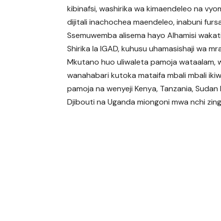
kibinafsi, washirika wa kimaendeleo na vy
dijitali inachochea maendeleo, inabuni fur
Ssemuwemba alisema hayo Alhamisi wakati
Shirika la IGAD, kuhusu uhamasishaji wa mrad
Mkutano huo uliwaleta pamoja wataalam,
wanahabari kutoka mataifa mbali mbali ikiw
pamoja na wenyeji Kenya, Tanzania, Sudan K
Djibouti na Uganda miongoni mwa nchi zing