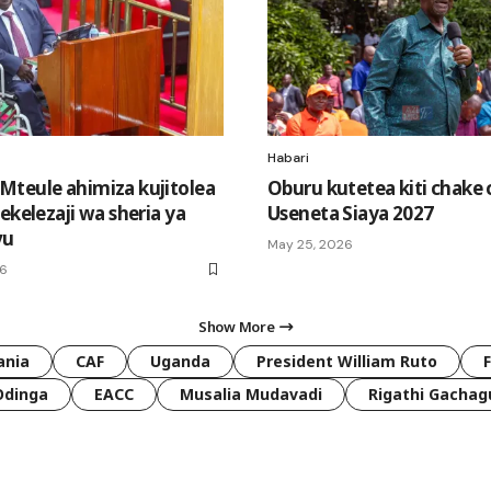
Habari
teule ahimiza kujitolea
Oburu kutetea kiti chake 
ekelezaji wa sheria ya
Useneta Siaya 2027
vu
May 25, 2026
26
Show More
ania
CAF
Uganda
President William Ruto
Odinga
EACC
Musalia Mudavadi
Rigathi Gachag