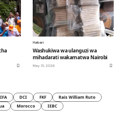
Habari
cha
Washukiwa wa ulanguzi wa
mihadarati wakamatwa Nairobi
May 15, 2026
FIFA
DCI
FKF
Rais William Ruto
ua
Morocco
IEBC