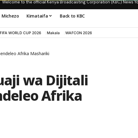
Welcome to the official Kenya Broadcasting Corporation (KBC) News Y
Michezo
Kimataifa
Back to KBC
FIFA WORLD CUP 2026
Makala
WAFCON 2026
ndeleo Afrika Mashariki
i wa Dijitali
eleo Afrika