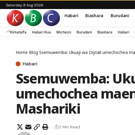
Saturday, 8 Aug 2026
Habari
Biashara
Burudani
Kimataifa
Habari Kuu
Michezo
Burudani
Biashara
Habari
Home
Blog
Ssemuwemba: Ukuaji wa Dijitali umechochea mae
Habari
Ssemuwemba: Ukuaj
umechochea maend
Mashariki
2 Min Read