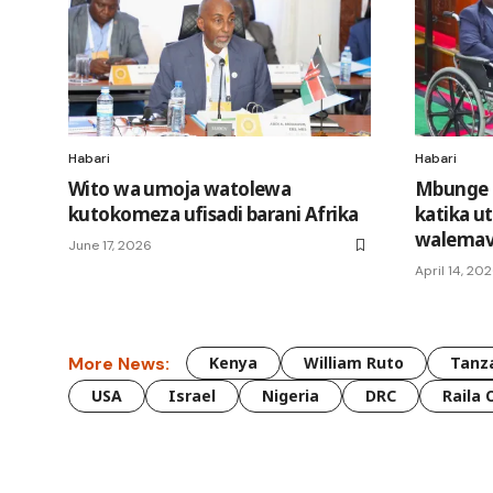
Habari
Habari
Wito wa umoja watolewa
Mbunge M
kutokomeza ufisadi barani Afrika
katika ut
walema
June 17, 2026
April 14, 20
More News:
Kenya
William Ruto
Tanz
USA
Israel
Nigeria
DRC
Raila 