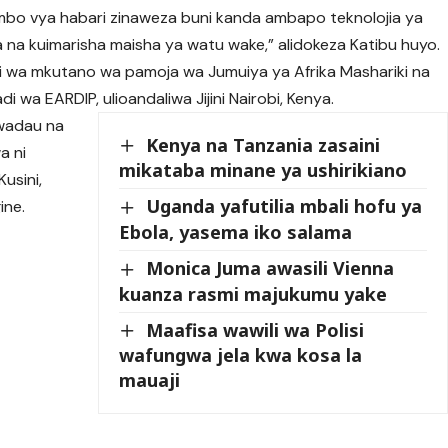
ombo vya habari zinaweza buni kanda ambapo teknolojia ya
sa na kuimarisha maisha ya watu wake,” alidokeza Katibu huyo.
 wa mkutano wa pamoja wa Jumuiya ya Afrika Mashariki na
i wa EARDIP, ulioandaliwa Jijini Nairobi, Kenya.
 wadau na
Kenya na Tanzania zasaini
a ni
mikataba minane ya ushirikiano
usini,
Uganda yafutilia mbali hofu ya
ine.
Ebola, yasema iko salama
Monica Juma awasili Vienna
kuanza rasmi majukumu yake
Maafisa wawili wa Polisi
wafungwa jela kwa kosa la
mauaji