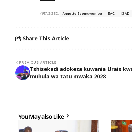
TAGGED:
Annette Ssemuwemba
EAC
IGAD
Share This Article
PREVIOUS ARTICLE
Tshisekedi adokeza kuwania Urais kw
muhula wa tatu mwaka 2028
You May also Like