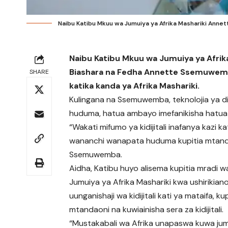
Naibu Katibu Mkuu wa Jumuiya ya Afrika Mashariki Ann
Naibu Katibu Mkuu wa Jumuiya ya Afrik
Biashara na Fedha Annette Ssemuwemba
SHARE
katika kanda ya Afrika Mashariki.
Kulingana na Ssemuwemba, teknolojia ya diji
huduma, hatua ambayo imefanikisha hatua
“Wakati mifumo ya kidijitali inafanya kazi 
wananchi wanapata huduma kupitia mtanda
Ssemuwemba.
Aidha, Katibu huyo alisema kupitia mradi w
Jumuiya ya Afrika Mashariki kwa ushirikiano
uunganishaji wa kidijitali kati ya mataifa, k
mtandaoni na kuwiainisha sera za kidijitali.
“Mustakabali wa Afrika unapaswa kuwa jumuis