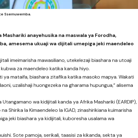
ette Ssemuwemba.
a Mashariki anayehusika na maswala ya Forodha,
, amesema ukuaji wa dijitali umepiga jeki maendeleo
tali imeimarisha mawasiliano, utekelezaji biashara na utoaji
 kubwa za maendeleo katika kanda hiyo.
kati ya mataifa, biashara zitafika katika masoko mapya. Wakati
oni, uzalishaji huongezeka na gharama hupungua,” alisema
a Utangamano wa kidijitali kanda ya Afrika Mashariki (EARDIP),
 na Shirika la Kimaendeleo la IGAD, zinashirikiana kuimarisha
upiga jeki biashara ya kidijitali, kuboresha usalama wa
hi. Sote pamoja, serikali, taasisi za kikanda, sekta ya