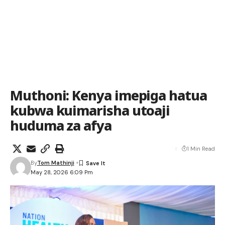
Muthoni: Kenya imepiga hatua
kubwa kuimarisha utoaji
huduma za afya
1 Min Read
By
Tom Mathinji
May 28, 2026 6:09 Pm