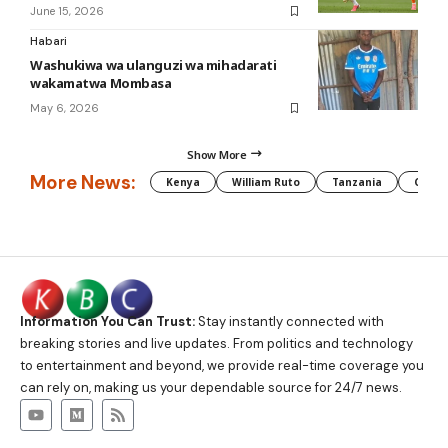
June 15, 2026
Habari
Washukiwa wa ulanguzi wa mihadarati
wakamatwa Mombasa
May 6, 2026
Show More
More News:
Kenya
William Ruto
Tanzania
CAF
Information You Can Trust:
Stay instantly connected with
breaking stories and live updates. From politics and technology
to entertainment and beyond, we provide real-time coverage you
can rely on, making us your dependable source for 24/7 news.