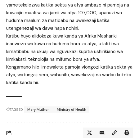
yametekelezwa katika sekta ya afya ambazo ni pamoja na
kuwaajiri maafisa wa jamii wa afya 107,000, upanuzi wa
huduma maalum za matibabu na uwekezaji katika
utengenezaji wa dawa hapa nchini.
Katibu huyo alidokeza kuwa kanda ya Afrika Mashariki,
inauwezo wa kuwa na huduma bora za afya, utafiti wa
kimatibabu na ukuaji wa nguvukazi kupitia ushirikiano wa
kimkakati, teknolojia na mifumo bora ya afya.
Kongamano hilo limewaleta pamoja viongozi katika sekta ya
afya, watungaji sera, wabunifu, wawekezaji na wadau kutoka
katika kanda hii.
TAGGED:
Mary Muthoni
Ministry of Health