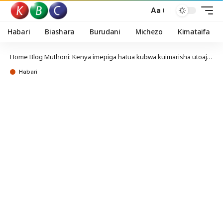
Aa
Habari
Biashara
Burudani
Michezo
Kimataifa
Home
Blog
Muthoni: Kenya imepiga hatua kubwa kuimarisha utoaji huduma za afya
Habari