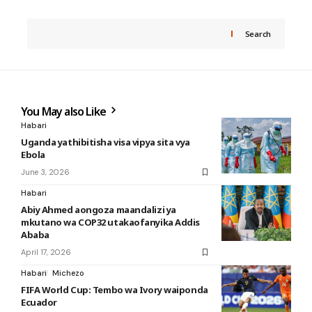
Search
You May also Like
Habari
Uganda yathibitisha visa vipya sita vya
Ebola
June 3, 2026
Habari
Abiy Ahmed aongoza maandalizi ya
mkutano wa COP32 utakaofanyika Addis
Ababa
April 17, 2026
Habari
Michezo
FIFA World Cup: Tembo wa Ivory waiponda
Ecuador