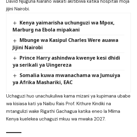
David Njuguna Kiaraho wakati akitibiwa katika hospitali moja
jijini Nairobi.
Kenya yaimarisha uchunguzi wa Mpox,
Marburg na Ebola mipakani
Mbunge wa Kasipul Charles Were auawa
Jijini Nairobi
Prince Harry ashindwa kwenye kesi dhidi
ya serikali ya Uingereza
Somalia kuwa mwanachama wa Jumuiya
ya Afrika Mashariki, EAC
Uchaguzi huo unachukuliwa kama mizani ya kupimana ubabe
wa kisiasa kati ya Naibu Rais Prof. Kithure Kindiki na
mtangulizi wake Rigathi Gachagua katika eneo la Mlima
Kenya kuelekea uchaguzi mkuu wa mwaka 2027.