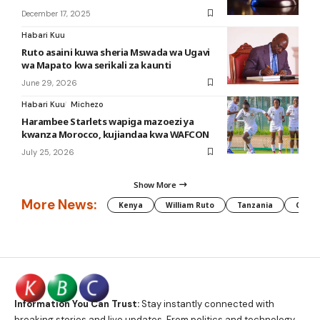
December 17, 2025
Habari Kuu
Ruto asaini kuwa sheria Mswada wa Ugavi
wa Mapato kwa serikali za kaunti
June 29, 2026
Habari Kuu
Michezo
Harambee Starlets wapiga mazoezi ya
kwanza Morocco, kujiandaa kwa WAFCON
July 25, 2026
Show More
More News:
Kenya
William Ruto
Tanzania
CAF
Information You Can Trust:
Stay instantly connected with
breaking stories and live updates. From politics and technology