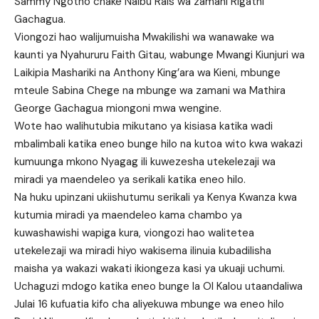
Sammy Ngotho chake Naibu Rais wa zamani Rigathi
Gachagua.
Viongozi hao walijumuisha Mwakilishi wa wanawake wa
kaunti ya Nyahururu Faith Gitau, wabunge Mwangi Kiunjuri wa
Laikipia Mashariki na Anthony King’ara wa Kieni, mbunge
mteule Sabina Chege na mbunge wa zamani wa Mathira
George Gachagua miongoni mwa wengine.
Wote hao walihutubia mikutano ya kisiasa katika wadi
mbalimbali katika eneo bunge hilo na kutoa wito kwa wakazi
kumuunga mkono Nyagag ili kuwezesha utekelezaji wa
miradi ya maendeleo ya serikali katika eneo hilo.
Na huku upinzani ukiishutumu serikali ya Kenya Kwanza kwa
kutumia miradi ya maendeleo kama chambo ya
kuwashawishi wapiga kura, viongozi hao walitetea
utekelezaji wa miradi hiyo wakisema ilinuia kubadilisha
maisha ya wakazi wakati ikiongeza kasi ya ukuaji uchumi.
Uchaguzi mdogo katika eneo bunge la Ol Kalou utaandaliwa
Julai 16 kufuatia kifo cha aliyekuwa mbunge wa eneo hilo