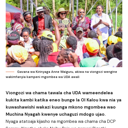
Gavana wa Kirinyaga Anne Waiguru, akiwa na viongozi wengine
wakimfanyia kampeni mgombea wa UDA awali
Viongozi wa chama tawala cha UDA wameendelea
kukita kambi katika eneo bunge la Ol Kalou kwa nia ya
kuwashawishi wakazi kuunga mkono mgombea wao
Muchina Nyagah kwenye uchaguzi mdogo ujao.
Nyaga atatoaja kijasho na mgombea wa chama cha DCP