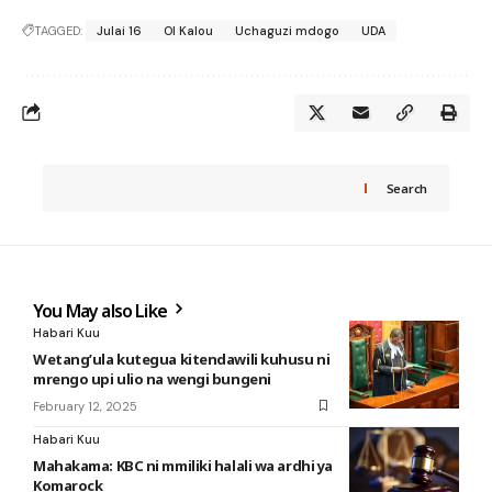
TAGGED:
Julai 16
Ol Kalou
Uchaguzi mdogo
UDA
Search
You May also Like
Habari Kuu
Wetang’ula kutegua kitendawili kuhusu ni
mrengo upi ulio na wengi bungeni
February 12, 2025
Habari Kuu
Mahakama: KBC ni mmiliki halali wa ardhi ya
Komarock