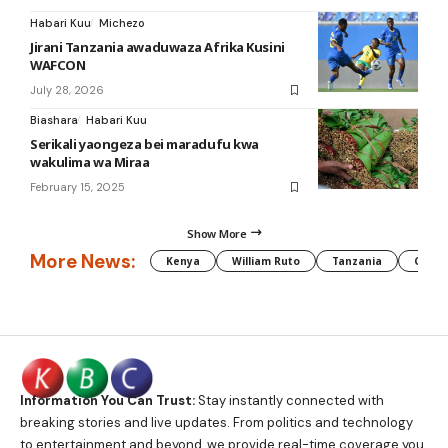
Habari Kuu
Michezo
Jirani Tanzania awaduwaza Afrika Kusini
WAFCON
July 28, 2026
Biashara
Habari Kuu
Serikali yaongeza bei maradufu kwa
wakulima wa Miraa
February 15, 2025
Show More
More News:
Kenya
William Ruto
Tanzania
CAF
Information You Can Trust:
Stay instantly connected with
breaking stories and live updates. From politics and technology
to entertainment and beyond, we provide real-time coverage you