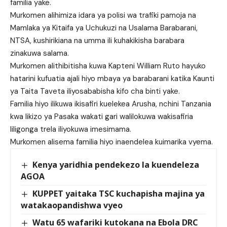
familia yake.
Murkomen alihimiza idara ya polisi wa trafiki pamoja na
Mamlaka ya Kitaifa ya Uchukuzi na Usalama Barabarani,
NTSA, kushirikiana na umma ili kuhakikisha barabara
zinakuwa salama.
Murkomen alithibitisha kuwa Kapteni William Ruto hayuko
hatarini kufuatia ajali hiyo mbaya ya barabarani katika Kaunti
ya Taita Taveta iliyosababisha kifo cha binti yake.
Familia hiyo ilikuwa ikisafiri kuelekea Arusha, nchini Tanzania
kwa likizo ya Pasaka wakati gari walilokuwa wakisafiria
liligonga trela iliyokuwa imesimama.
Murkomen alisema familia hiyo inaendelea kuimarika vyema.
Kenya yaridhia pendekezo la kuendeleza
AGOA
KUPPET yaitaka TSC kuchapisha majina ya
watakaopandishwa vyeo
Watu 65 wafariki kutokana na Ebola DRC