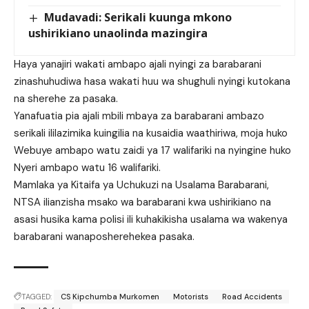
Mudavadi: Serikali kuunga mkono
ushirikiano unaolinda mazingira
Haya yanajiri wakati ambapo ajali nyingi za barabarani
zinashuhudiwa hasa wakati huu wa shughuli nyingi kutokana
na sherehe za pasaka.
Yanafuatia pia ajali mbili mbaya za barabarani ambazo
serikali ililazimika kuingilia na kusaidia waathiriwa, moja huko
Webuye ambapo watu zaidi ya 17 walifariki na nyingine huko
Nyeri ambapo watu 16 walifariki.
Mamlaka ya Kitaifa ya Uchukuzi na Usalama Barabarani,
NTSA ilianzisha msako wa barabarani kwa ushirikiano na
asasi husika kama polisi ili kuhakikisha usalama wa wakenya
barabarani wanaposherehekea pasaka.
TAGGED:
CS Kipchumba Murkomen
Motorists
Road Accidents