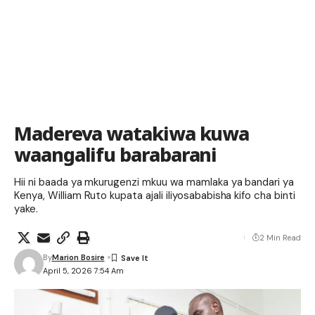
Madereva watakiwa kuwa
waangalifu barabarani
Hii ni baada ya mkurugenzi mkuu wa mamlaka ya bandari ya
Kenya, William Ruto kupata ajali iliyosababisha kifo cha binti
yake.
2 Min Read
By
Marion Bosire
April 5, 2026 7:54 Am