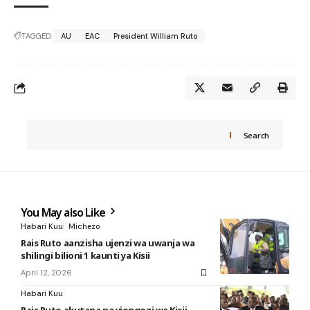
TAGGED:
AU
EAC
President William Ruto
Search
You May also Like
Habari Kuu
Michezo
Rais Ruto aanzisha ujenzi wa uwanja wa
shilingi bilioni 1 kaunti ya Kisii
April 12, 2026
Habari Kuu