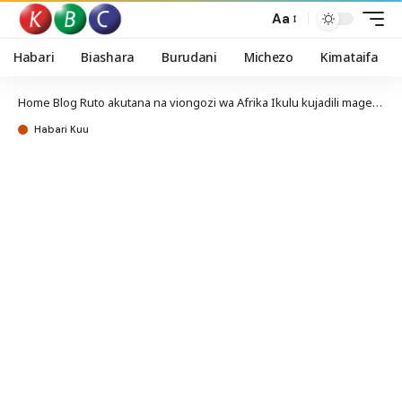
Aa
Habari
Biashara
Burudani
Michezo
Kimataifa
Home
Blog
Ruto akutana na viongozi wa Afrika Ikulu kujadili mageuzi ya Umoja wa Afrika, AU
Habari Kuu