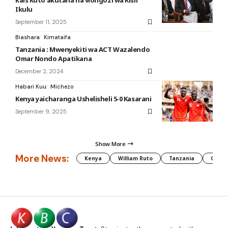
Rais Ruto akutana na viongozi wa Kisii
Ikulu
September 11, 2025
Biashara
Kimataifa
Tanzania : Mwenyekiti wa ACT Wazalendo
Omar Nondo Apatikana
December 2, 2024
Habari Kuu
Michezo
Kenya yaicharanga Ushelisheli 5-0 Kasarani
September 9, 2025
Show More
More News:
Kenya
William Ruto
Tanzania
CAF