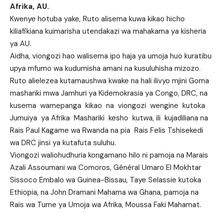
Afrika, AU.
Kwenye hotuba yake, Ruto alisema kuwa kikao hicho
kiliafikiana kuimarisha utendakazi wa mahakama ya kisheria
ya AU.
Aidha, viongozi hao walisema ipo haja ya umoja huo kuratibu
upya mfumo wa kudumisha amani na kusuluhisha mizozo.
Ruto alielezea kutamaushwa kwake na hali ilivyo mjini Goma
mashariki mwa Jamhuri ya Kidemokrasia ya Congo, DRC, na
kusema wamepanga kikao na viongozi wengine kutoka
Jumuiya ya Afrika Mashariki kesho kutwa, ili kujadiliana na
Rais Paul Kagame wa Rwanda na pia Rais Felis Tshisekedi
wa DRC jinsi ya kutafuta suluhu.
Viongozi waliohudhuria kongamano hilo ni pamoja na Marais
Azali Assoumani wa Comoros, Général Umaro El Mokhtar
Sissoco Embalo wa Guinea-Bissau, Taye Selassie kutoka
Ethiopia, na John Dramani Mahama wa Ghana, pamoja na
Rais wa Tume ya Umoja wa Afrika, Moussa Faki Mahamat.