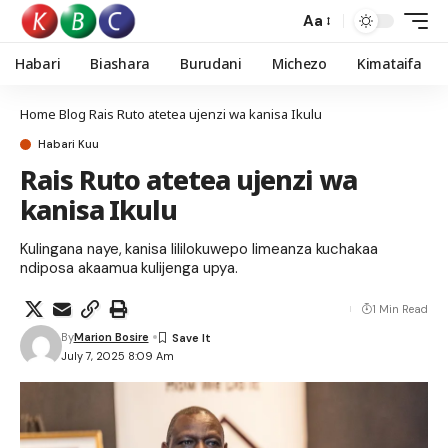
Aa
Habari
Biashara
Burudani
Michezo
Kimataifa
Home
Blog
Rais Ruto atetea ujenzi wa kanisa Ikulu
Habari Kuu
Rais Ruto atetea ujenzi wa
kanisa Ikulu
Kulingana naye, kanisa lililokuwepo limeanza kuchakaa
ndiposa akaamua kulijenga upya.
1 Min Read
By
Marion Bosire
July 7, 2025 8:09 Am