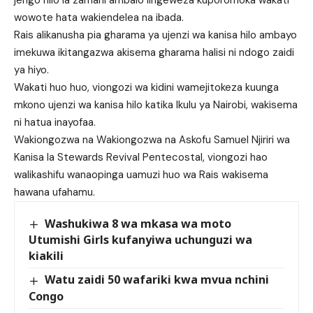
jengo hilo la zamani ambalo lingeweza kuporomoka wakati
wowote hata wakiendelea na ibada.
Rais alikanusha pia gharama ya ujenzi wa kanisa hilo ambayo
imekuwa ikitangazwa akisema gharama halisi ni ndogo zaidi
ya hiyo.
Wakati huo huo, viongozi wa kidini wamejitokeza kuunga
mkono ujenzi wa kanisa hilo katika Ikulu ya Nairobi, wakisema
ni hatua inayofaa.
Wakiongozwa na Wakiongozwa na Askofu Samuel Njiriri wa
Kanisa la Stewards Revival Pentecostal, viongozi hao
walikashifu wanaopinga uamuzi huo wa Rais wakisema
hawana ufahamu.
Washukiwa 8 wa mkasa wa moto
Utumishi Girls kufanyiwa uchunguzi wa
kiakili
Watu zaidi 50 wafariki kwa mvua nchini
Congo