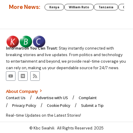
More News:
Kenya
William Ruto
Tanzania
CAF
Information You Can Trust:
Stay instantly connected with
breaking stories and live updates. From politics and technology
to entertainment and beyond, we provide real-time coverage you
can rely on, making us your dependable source for 24/7 news.
About Company
Contact Us
Advertise with US
Complaint
Privacy Policy
Cookie Policy
Submit a Tip
Real-time Updates on the Latest Stories!
© Kbc Swahili. All Rights Reserved. 2025