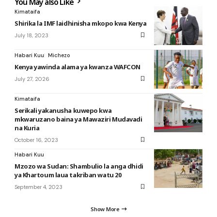
You May also Like
Kimataifa
Shirika la IMF laidhinisha mkopo kwa Kenya
July 18, 2023
Habari Kuu
Michezo
Kenya yawinda alama ya kwanza WAFCON
July 27, 2026
Kimataifa
Serikali yakanusha kuwepo kwa
mkwaruzano baina ya Mawaziri Mudavadi
na Kuria
October 16, 2023
Habari Kuu
Mzozo wa Sudan: Shambulio la anga dhidi
ya Khartoum laua takriban watu 20
September 4, 2023
Show More