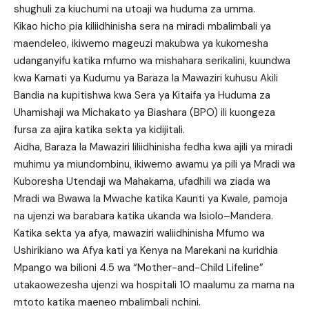
shughuli za kiuchumi na utoaji wa huduma za umma.
Kikao hicho pia kiliidhinisha sera na miradi mbalimbali ya
maendeleo, ikiwemo mageuzi makubwa ya kukomesha
udanganyifu katika mfumo wa mishahara serikalini, kuundwa
kwa Kamati ya Kudumu ya Baraza la Mawaziri kuhusu Akili
Bandia na kupitishwa kwa Sera ya Kitaifa ya Huduma za
Uhamishaji wa Michakato ya Biashara (BPO) ili kuongeza
fursa za ajira katika sekta ya kidijitali.
Aidha, Baraza la Mawaziri liliidhinisha fedha kwa ajili ya miradi
muhimu ya miundombinu, ikiwemo awamu ya pili ya Mradi wa
Kuboresha Utendaji wa Mahakama, ufadhili wa ziada wa
Mradi wa Bwawa la Mwache katika Kaunti ya Kwale, pamoja
na ujenzi wa barabara katika ukanda wa Isiolo–Mandera.
Katika sekta ya afya, mawaziri waliidhinisha Mfumo wa
Ushirikiano wa Afya kati ya Kenya na Marekani na kuridhia
Mpango wa bilioni 4.5 wa “Mother-and-Child Lifeline”
utakaowezesha ujenzi wa hospitali 10 maalumu za mama na
mtoto katika maeneo mbalimbali nchini.