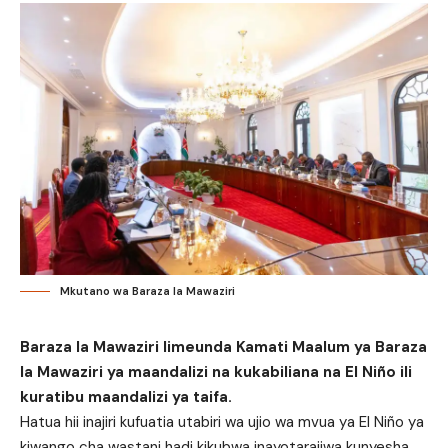
Mkutano wa Baraza la Mawaziri
Baraza la Mawaziri limeunda Kamati Maalum ya Baraza
la Mawaziri ya maandalizi na kukabiliana na El Niño ili
kuratibu maandalizi ya taifa.
Hatua hii inajiri kufuatia utabiri wa ujio wa mvua ya El Niño ya
kiwango cha wastani hadi kikubwa inayotarajiwa kunyesha