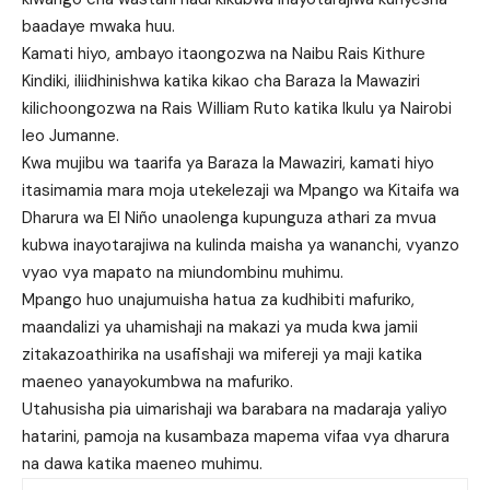
baadaye mwaka huu.
Kamati hiyo, ambayo itaongozwa na Naibu Rais Kithure
Kindiki, iliidhinishwa katika kikao cha Baraza la Mawaziri
kilichoongozwa na Rais William Ruto katika Ikulu ya Nairobi
leo Jumanne.
Kwa mujibu wa taarifa ya Baraza la Mawaziri, kamati hiyo
itasimamia mara moja utekelezaji wa Mpango wa Kitaifa wa
Dharura wa El Niño unaolenga kupunguza athari za mvua
kubwa inayotarajiwa na kulinda maisha ya wananchi, vyanzo
vyao vya mapato na miundombinu muhimu.
Mpango huo unajumuisha hatua za kudhibiti mafuriko,
maandalizi ya uhamishaji na makazi ya muda kwa jamii
zitakazoathirika na usafishaji wa mifereji ya maji katika
maeneo yanayokumbwa na mafuriko.
Utahusisha pia uimarishaji wa barabara na madaraja yaliyo
hatarini, pamoja na kusambaza mapema vifaa vya dharura
na dawa katika maeneo muhimu.