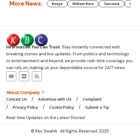
More News:
Kenya
William Ruto
Tanzania
CAF
Information You Can Trust:
Stay instantly connected with
breaking stories and live updates. From politics and technology
to entertainment and beyond, we provide real-time coverage you
can rely on, making us your dependable source for 24/7 news.
About Company
Contact Us
Advertise with US
Complaint
Privacy Policy
Cookie Policy
Submit a Tip
Real-time Updates on the Latest Stories!
© Kbc Swahili. All Rights Reserved. 2025