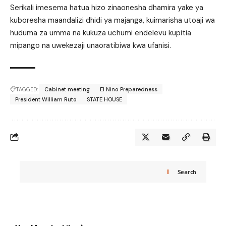
Serikali imesema hatua hizo zinaonesha dhamira yake ya
kuboresha maandalizi dhidi ya majanga, kuimarisha utoaji wa
huduma za umma na kukuza uchumi endelevu kupitia
mipango na uwekezaji unaoratibiwa kwa ufanisi.
TAGGED:
Cabinet meeting
El Nino Preparedness
President William Ruto
STATE HOUSE
Search