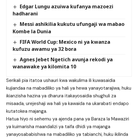
Edgar Lungu azuiwa kufanya mazoezi
hadharani
Messi ashikilia kukutu ufungaji wa mabao
Kombe la Dunia
FIFA World Cup: Mexico ni ya kwanza
kufuzu awamu ya 32 bora
Agnes Jebet Ngetich avunja rekodi ya
wanawake ya kilomita 10
Serikali pia itatoa ushauri kwa wakulima ili kuwasaidia
kujiandaa na mabadiliko ya hali ya hewa yanayotarajiwa, huku
ikianzisha hazina ya dharura itakayosaidia shughuli za
misaada, urejeshaji wa hali ya kawaida na ukarabati endapo
kutatokea majanga.
Hatua hiyo ni sehemu ya ajenda pana ya Baraza la Mawaziri
ya kuimarisha maandalizi ya taifa dhidi ya majanga
yanayosababishwa na mabadiliko ya tabianchi, huku ikilinda