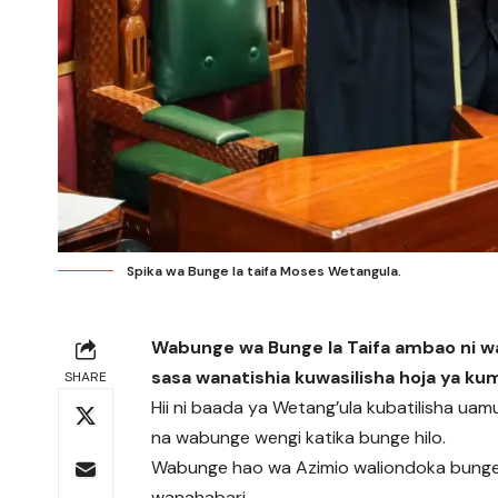
Spika wa Bunge la taifa Moses Wetangula.
Wabunge wa Bunge la Taifa ambao ni 
sasa wanatishia kuwasilisha hoja ya k
SHARE
Hii ni baada ya Wetang’ula kubatilisha u
na wabunge wengi katika bunge hilo.
Wabunge hao wa Azimio waliondoka bungen
wanahabari.