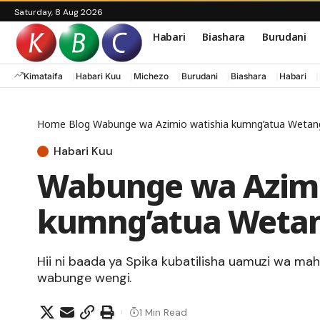
Saturday, 8 Aug 2026
Habari
Biashara
Burudani
Kimataifa
Habari Kuu
Michezo
Burudani
Biashara
Habari
Home
Blog
Wabunge wa Azimio watishia kumng’atua Wetang
Habari Kuu
Wabunge wa Azimi
kumng’atua Wetan
Hii ni baada ya Spika kubatilisha uamuzi wa 
wabunge wengi.
1 Min Read