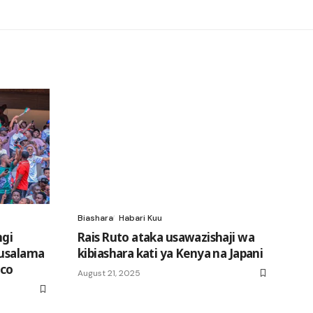
Biashara
Habari Kuu
ngi
Rais Ruto ataka usawazishaji wa
 usalama
kibiashara kati ya Kenya na Japani
cco
August 21, 2025