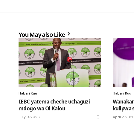
You May also Like
Habari Kuu
Habari Kuu
IEBC yatema cheche uchaguzi
Wanakand
mdogo wa Ol Kalou
kulipwa s
July 9, 2026
April 2, 202