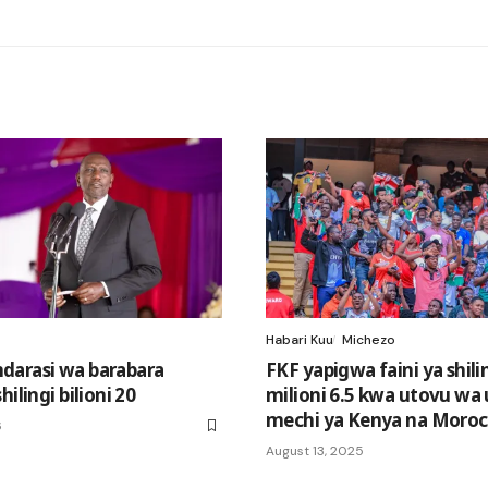
Habari Kuu
Michezo
arasi wa barabara
FKF yapigwa faini ya shili
hilingi bilioni 20
milioni 6.5 kwa utovu wa
mechi ya Kenya na Moro
6
August 13, 2025