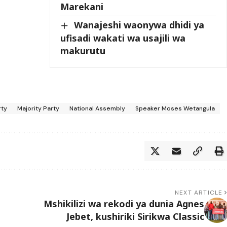
Marekani
Wanajeshi waonywa dhidi ya
ufisadi wakati wa usajili wa
makurutu
rty
Majority Party
National Assembly
Speaker Moses Wetangula
NEXT ARTICLE
Mshikilizi wa rekodi ya dunia Agnes
Jebet, kushiriki Sirikwa Classic