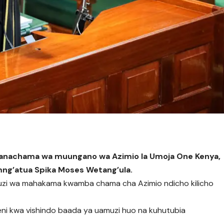
wanachama wa muungano wa Azimio la Umoja One Kenya,
umng’atua Spika Moses Wetang’ula.
amuzi wa mahakama kwamba chama cha Azimio ndicho kilicho
i kwa vishindo baada ya uamuzi huo na kuhutubia