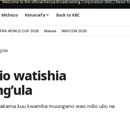
Welcome to the official Kenya Broadcasting Corporation (KBC) News Y
Michezo
Kimataifa
Back to KBC
FIFA WORLD CUP 2026
Makala
WAFCON 2026
’ula
o watishia
g’ula
mahakama kuu kwamba muungano wao ndio ulio na