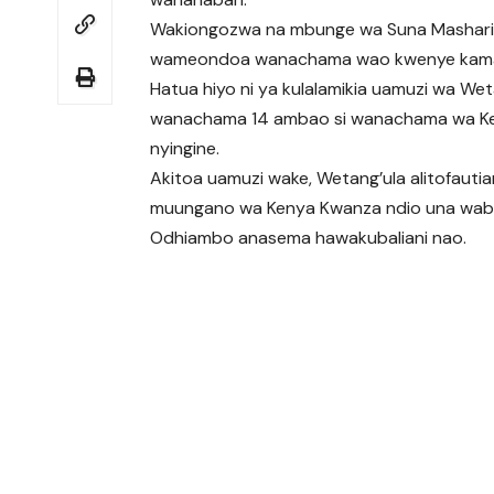
Wakiongozwa na mbunge wa Suna Mashari
wameondoa wanachama wao kwenye kamati 
Hatua hiyo ni ya kulalamikia uamuzi wa W
wanachama 14 ambao si wanachama wa Ke
nyingine.
Akitoa uamuzi wake, Wetang’ula alitofau
muungano wa Kenya Kwanza ndio una wabu
Odhiambo anasema hawakubaliani nao.