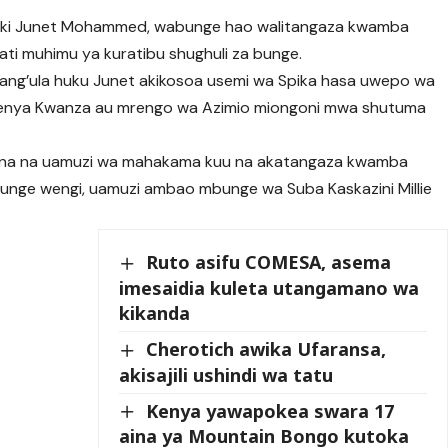
ki Junet Mohammed, wabunge hao walitangaza kwamba
muhimu ya kuratibu shughuli za bunge.
etang’ula huku Junet akikosoa usemi wa Spika hasa uwepo wa
nya Kwanza au mrengo wa Azimio miongoni mwa shutuma
tiana na uamuzi wa mahakama kuu na akatangaza kwamba
nge wengi, uamuzi ambao mbunge wa Suba Kaskazini Millie
Ruto asifu COMESA, asema
imesaidia kuleta utangamano wa
kikanda
Cherotich awika Ufaransa,
akisajili ushindi wa tatu
Kenya yawapokea swara 17
aina ya Mountain Bongo kutoka