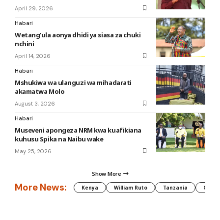
April 29, 2026
Habari
Wetang’ula aonya dhidi ya siasa za chuki
nchini
April 14, 2026
Habari
Mshukiwa wa ulanguzi wa mihadarati
akamatwa Molo
August 3, 2026
Habari
Museveni apongeza NRM kwa kuafikiana
kuhusu Spika na Naibu wake
May 25, 2026
Show More
More News:
Kenya
William Ruto
Tanzania
CAF