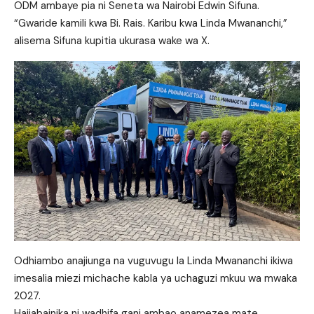
ODM ambaye pia ni Seneta wa Nairobi Edwin Sifuna.
“Gwaride kamili kwa Bi. Rais. Karibu kwa Linda Mwananchi,”
alisema Sifuna kupitia ukurasa wake wa X.
Odhiambo anajiunga na vuguvugu la Linda Mwananchi ikiwa
imesalia miezi michache kabla ya uchaguzi mkuu wa mwaka
2027.
Haijabainika ni wadhifa gani ambao anamezea mate