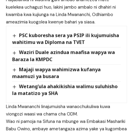
kuelekea uchaguzi huo, lakini jambo ambalo ni dhahiri ni
kwamba kwa kujiunga na Linda Mwananchi, Odhiambo
ameazimia kuogolea kwenye bahari ya siasa.
PSC kuboresha sera ya PSIP ili kujumuisha
wahitimu wa Diploma na TVET
Waziri Duale azindua maafisa wapya wa
Baraza la KMPDC
Majaji wapya wahimizwa kufanya
maamuzi ya busara
Wetang’ula ahakikishia walimu suluhisho
la matatizo ya SHA
Linda Mwananchi linajumuisha wanaochukuliwa kuwa
viongozi waasi wa chama cha ODM.
Wao ni pamoja na Sifuna na mbunge wa Embakasi Mashariki
Babu Owino, ambaye ametangaza azima yake ya kugombea