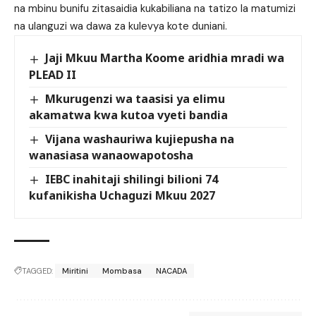
na mbinu bunifu zitasaidia kukabiliana na tatizo la matumizi
na ulanguzi wa dawa za kulevya kote duniani.
Jaji Mkuu Martha Koome aridhia mradi wa
PLEAD II
Mkurugenzi wa taasisi ya elimu
akamatwa kwa kutoa vyeti bandia
Vijana washauriwa kujiepusha na
wanasiasa wanaowapotosha
IEBC inahitaji shilingi bilioni 74
kufanikisha Uchaguzi Mkuu 2027
TAGGED:
Miritini
Mombasa
NACADA