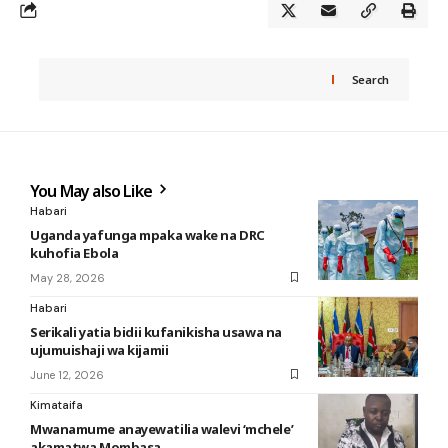
Search
You May also Like
Habari
Uganda yafunga mpaka wake na DRC
kuhofia Ebola
May 28, 2026
Habari
Serikali yatia bidii kufanikisha usawa na
ujumuishaji wa kijamii
June 12, 2026
Kimataifa
Mwanamume anayewatilia walevi ‘mchele’
akamatwa Mombasa