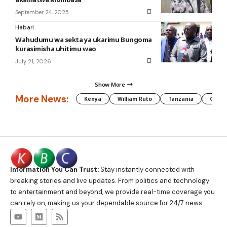
September 24, 2025
Habari
Wahudumu wa sekta ya ukarimu Bungoma
kurasimisha uhitimu wao
July 21, 2026
Show More
More News:
Kenya
William Ruto
Tanzania
CAF
Information You Can Trust:
Stay instantly connected with
breaking stories and live updates. From politics and technology
to entertainment and beyond, we provide real-time coverage you
can rely on, making us your dependable source for 24/7 news.