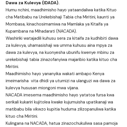
Dawa za Kulevya (IDADA).
Humu nchini, maadhimisho hayo yataandaliwa katika Kituo
cha Matibabu na Urekebishaji Tabia cha Miritini, kaunti ya
Mombasa, kinachosimamiwa na Mamlaka ya Kitaifa ya
Kupambana na Mihadarati (NACADA).
Washiriki watajadili kuhusu sera za kitaifa za kudhibiti dawa
za kulevya, uhamasishaji wa umma kuhusu aina mpya za
dawa za kulevya, na kuonyesha ubunifu kwenye mbinu za
urekebishaji tabia zinazofanyiwa majaribio katika kituo cha
Miritini.
Maadhimisho hayo yananyika wakati ambapo Kenya
imeimarisha vita dhidi ya utumizi na ulanguzi wa dawa za
kulevya hususan miongoni mwa vijana.
NACADA imesema maadhimisho hayo yatatoa fursa kwa
serikali kukariri kujitolea kwake kujumuisha upatikanaji wa
matibabu bila vikwzo kupitia huduma zilizopanuliwa katika
kituo cha Miritini.
Kulingana na NACADA, hatua zinazochukuliwa sasa pamoja