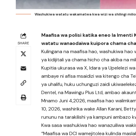
Washukiwa watatu wakamatwa kwa wizi wa shilingi milion
Maafisa wa polisi katika eneo la Imen
watatu wanaodaiwa kuipora chama cha us
SHARE
Kulingana na maafisa hao, washukiwa hao wa
ya kidijitali ya chama hicho cha akiba na m
Kupitia ukurasa wa X, Idara ya Upelelezi wa 
ambaye ni afisa msaidizi wa kitengo cha Te
ya uhalifu, huku uchunguzi zaidi ukiwaele
Dentel, na Mawingu Plus Ltd, ambao akaunti
Mnamo Juni 4,2026, maafisa hao walimkam
10, 2026, washirika wake Allan Karani, Bet
rununu na tarakilishi ya kampuni ambazo k
Kwa sasa washukiwa hao wanazuiliwa wakis
“Maafisa wa DCI wamejitolea kulinda masl