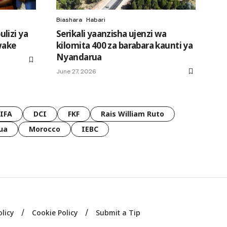
Biashara
Habari
lizi ya
Serikali yaanzisha ujenzi wa
 wake
kilomita 400 za barabara kaunti ya
Nyandarua
June 27, 2026
FIFA
DCI
FKF
Rais William Ruto
ua
Morocco
IEBC
olicy
Cookie Policy
Submit a Tip