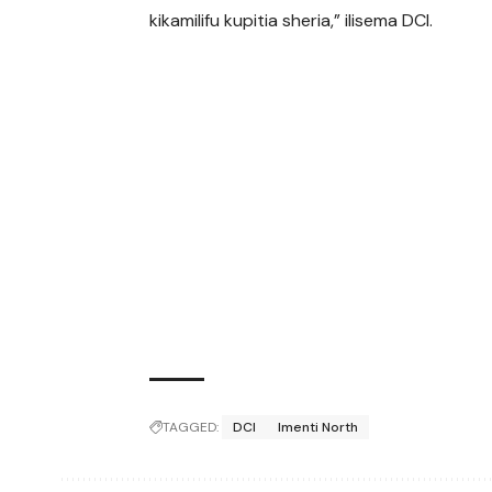
kikamilifu kupitia sheria,” ilisema DCI.
TAGGED:
DCI
Imenti North