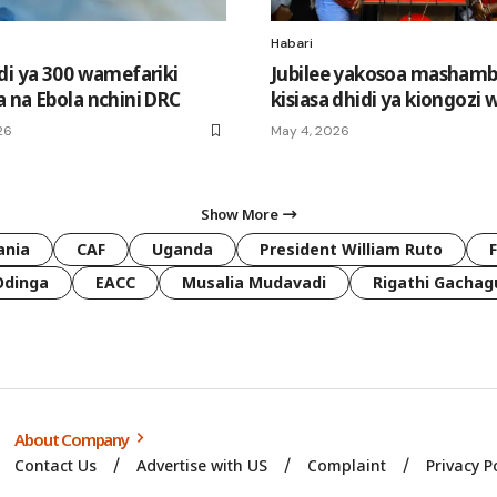
Habari
di ya 300 wamefariki
Jubilee yakosoa mashambu
 na Ebola nchini DRC
kisiasa dhidi ya kiongozi
26
May 4, 2026
Show More
ania
CAF
Uganda
President William Ruto
Odinga
EACC
Musalia Mudavadi
Rigathi Gachag
About Company
Contact Us
Advertise with US
Complaint
Privacy P