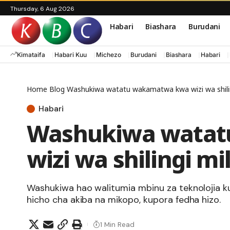
Thursday, 6 Aug 2026
Habari
Biashara
Burudani
Kimataifa
Habari Kuu
Michezo
Burudani
Biashara
Habari
Home
Blog
Washukiwa watatu wakamatwa kwa wizi wa shilin
Habari
Washukiwa wata
wizi wa shilingi mil
Washukiwa hao walitumia mbinu za teknolojia kuh
hicho cha akiba na mikopo, kupora fedha hizo.
1 Min Read