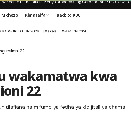
Welcome to the official Kenya Broadcasting Corporation (KBC) News Y
Michezo
Kimataifa
Back to KBC
FIFA WORLD CUP 2026
Makala
WAFCON 2026
gi milioni 22
tu wakamatwa kwa
ioni 22
itilafiana na mifumo ya fedha ya kidijitali ya chama