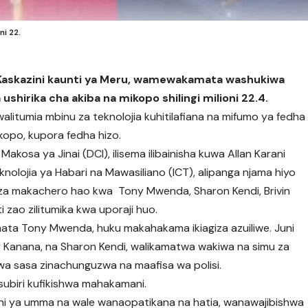
i 22.
ti Kaskazini kaunti ya Meru, wamewakamata washukiwa
hirika cha akiba na mikopo shilingi milioni 22.4.
litumia mbinu za teknolojia kuhitilafiana na mifumo ya fedha
ikopo, kupora fedha hizo.
Makosa ya Jinai (DCI), ilisema ilibainisha kuwa Allan Karani
knolojia ya Habari na Mawasiliano (ICT), alipanga njama hiyo
keza makachero hao kwa Tony Mwenda, Sharon Kendi, Brivin
 zao zilitumika kwa uporaji huo.
ata Tony Mwenda, huku makahakama ikiagiza azuiliwe. Juni
ty Kanana, na Sharon Kendi, walikamatwa wakiwa na simu za
wa sasa zinachunguzwa na maafisa wa polisi.
ubiri kufikishwa mahakamani.
ahi ya umma na wale wanaopatikana na hatia, wanawajibishwa