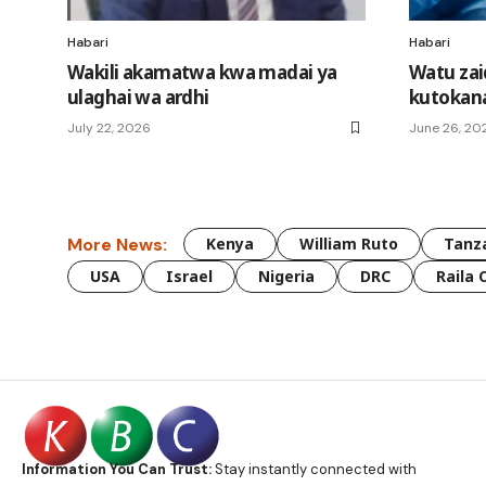
Habari
Habari
Wakili akamatwa kwa madai ya
Watu zai
ulaghai wa ardhi
kutokana
July 22, 2026
June 26, 20
More News:
Kenya
William Ruto
Tanz
USA
Israel
Nigeria
DRC
Raila 
Information You Can Trust:
Stay instantly connected with