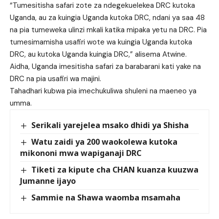
“Tumesitisha safari zote za ndegekuelekea DRC kutoka
Uganda, au za kuingia Uganda kutoka DRC, ndani ya saa 48
na pia tumeweka ulinzi mkali katika mipaka yetu na DRC. Pia
tumesimamisha usafiri wote wa kuingia Uganda kutoka
DRC, au kutoka Uganda kuingia DRC,” alisema Atwine.
Aidha, Uganda imesitisha safari za barabarani kati yake na
DRC na pia usafiri wa majini.
Tahadhari kubwa pia imechukuliwa shuleni na maeneo ya
umma.
Serikali yarejelea msako dhidi ya Shisha
Watu zaidi ya 200 waokolewa kutoka
mikononi mwa wapiganaji DRC
Tiketi za kipute cha CHAN kuanza kuuzwa
Jumanne ijayo
Sammie na Shawa waomba msamaha