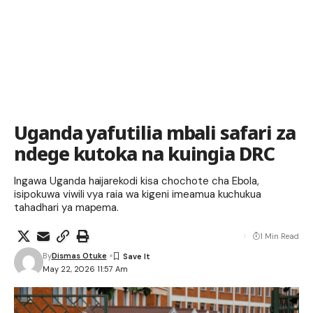
Uganda yafutilia mbali safari za
ndege kutoka na kuingia DRC
Ingawa Uganda haijarekodi kisa chochote cha Ebola,
isipokuwa viwili vya raia wa kigeni imeamua kuchukua
tahadhari ya mapema.
1 Min Read
By
Dismas Otuke
May 22, 2026 11:57 Am