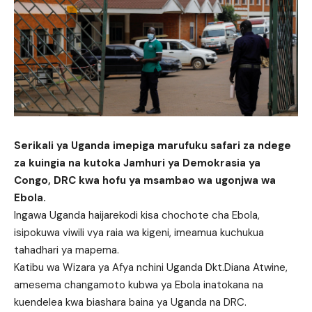
Serikali ya Uganda imepiga marufuku safari za ndege
za kuingia na kutoka Jamhuri ya Demokrasia ya
Congo, DRC kwa hofu ya msambao wa ugonjwa wa
Ebola.
Ingawa Uganda haijarekodi kisa chochote cha Ebola,
isipokuwa viwili vya raia wa kigeni, imeamua kuchukua
tahadhari ya mapema.
Katibu wa Wizara ya Afya nchini Uganda Dkt.Diana Atwine,
amesema changamoto kubwa ya Ebola inatokana na
kuendelea kwa biashara baina ya Uganda na DRC.