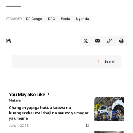
TAGGED:
DR Congo
DRC
Ebola
Uganda
Search
You May also Like
Makala
Changan yapiga hatua kubwa na
kuongezeka uzalishaji na mauzo ya magari
ya umeme
June 1, 2026