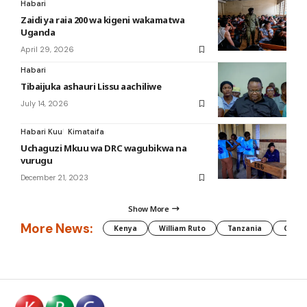
Habari
Zaidi ya raia 200 wa kigeni wakamatwa
Uganda
April 29, 2026
Habari
Tibaijuka ashauri Lissu aachiliwe
July 14, 2026
Habari Kuu
Kimataifa
Uchaguzi Mkuu wa DRC wagubikwa na
vurugu
December 21, 2023
Show More
More News:
Kenya
William Ruto
Tanzania
CAF