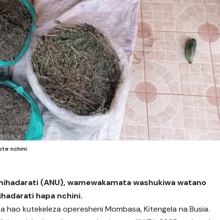
te nchini.
a mihadarati (ANU), wamewakamata washukiwa watano
hadarati hapa nchini.
 hao kutekeleza operesheni Mombasa, Kitengela na Busia.