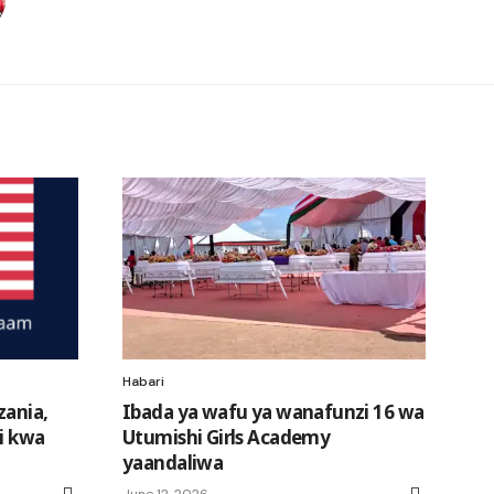
Habari
zania,
Ibada ya wafu ya wanafunzi 16 wa
i kwa
Utumishi Girls Academy
yaandaliwa
June 12, 2026