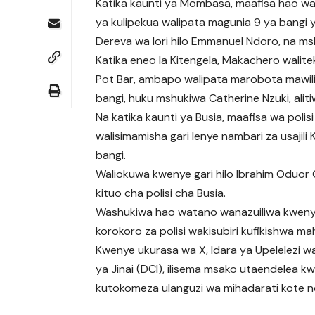
Katika kaunti ya Mombasa, maafisa hao wali
ya kulipekua walipata magunia 9 ya bangi y
Dereva wa lori hilo Emmanuel Ndoro, na ms
Katika eneo la Kitengela, Makachero walit
Pot Bar, ambapo walipata marobota mawili
bangi, huku mshukiwa Catherine Nzuki, aliti
Na katika kaunti ya Busia, maafisa wa poli
walisimamisha gari lenye nambari za usajil
bangi.
Waliokuwa kwenye gari hilo Ibrahim Oduor 
kituo cha polisi cha Busia.
Washukiwa hao watano wanazuiliwa kwen
korokoro za polisi wakisubiri kufikishwa m
Kwenye ukurasa wa X, Idara ya Upelelezi 
ya Jinai (DCI), ilisema msako utaendelea kw
kutokomeza ulanguzi wa mihadarati kote nc