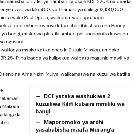
simamisha lorry lenye nambari za usajili KDL 220P, na baada
enye uzani wa kilo 450, ya thamani ya shilingi 12,150,000.
hirika wake Paul Ogolla, walikamatwa papo hapo.
ekeleza operesheni kwenye kituo cha kibiashara cha Honey
 ya bangi, mfuko wa plastiki ambao pia unaaminika kuwa na
wa nguvuni.
si walifanya msako katika eneo la Butula Mission, ambako
i KBR 254P, na baada ya kulipekua walipata magunia mawili ya
Otieno na Alma Nzimi Muiya, walikamatwa na kuzuiliwa katika
ye
DCI yataka washukiwa 2
ahakamani.
kuzuiliwa Kilifi kubaini mmiliki wa
wa Makosa
bangi
a lengo la
Maporomoko ya ardhi
hini.
yasababisha maafa Murang’a