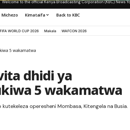
Welcome to the official Kenya Broadcasting Corporation (KBC) News Y
Michezo
Kimataifa
Back to KBC
FIFA WORLD CUP 2026
Makala
WAFCON 2026
shukiwa 5 wakamatwa
ita dhidi ya
hukiwa 5 wakamatwa
kutekeleza operesheni Mombasa, Kitengela na Busia.