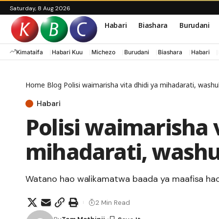
Saturday, 8 Aug 2026
Habari
Biashara
Burudani
Kimataifa
Habari Kuu
Michezo
Burudani
Biashara
Habari
Home
Blog
Polisi waimarisha vita dhidi ya mihadarati, wa
Habari
Polisi waimarisha v
mihadarati, was
Watano hao walikamatwa baada ya maafisa hao 
2 Min Read