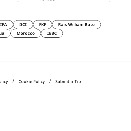
FIFA
DCI
FKF
Rais William Ruto
ua
Morocco
IEBC
olicy
Cookie Policy
Submit a Tip