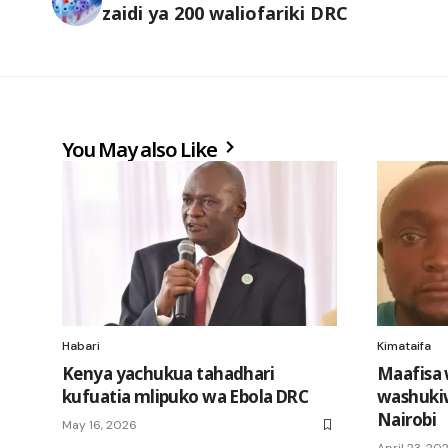
zaidi ya 200 waliofariki DRC
You May also Like
Habari
Kimataifa
Kenya yachukua tahadhari
Maafisa
kufuatia mlipuko wa Ebola DRC
washukiw
Nairobi
May 16, 2026
April 23, 20