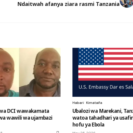
Ndaitwah afanya ziara rasmi Tanzania
Habari
Kimataifa
 wa DCI wawakamata
Ubalozi wa Marekani, Tan
a wawili wa ujambazi
watoa tahadhari ya usafir
hofu ya Ebola
25
May 25, 2026