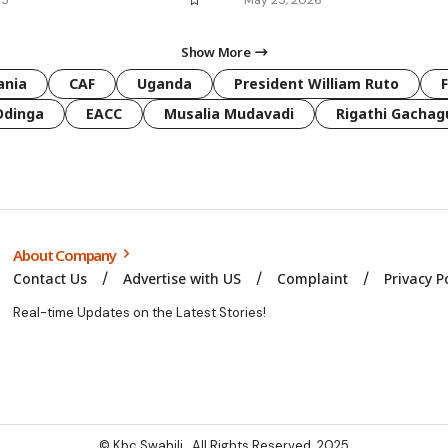
Show More
ania
CAF
Uganda
President William Ruto
Odinga
EACC
Musalia Mudavadi
Rigathi Gachag
About Company
Contact Us
Advertise with US
Complaint
Privacy P
Real-time Updates on the Latest Stories!
© Kbc Swahili. All Rights Reserved. 2025