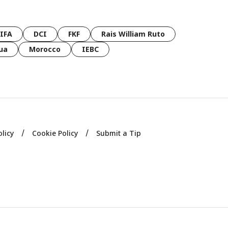
FIFA
DCI
FKF
Rais William Ruto
ua
Morocco
IEBC
olicy
Cookie Policy
Submit a Tip