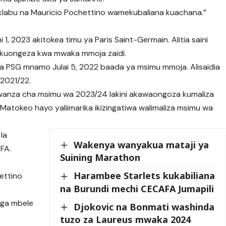
klabu na Mauricio Pochettino wamekubaliana kuachana.”
1, 2023 akitokea timu ya Paris Saint-Germain. Alitia saini
a kuongeza kwa mwaka mmoja zaidi.
ka PSG mnamo Julai 5, 2022 baada ya msimu mmoja. Alisaidia
 2021/22.
a kwanza cha msimu wa 2023/24 lakini akawaongoza kumaliza
. Matokeo hayo yaliimarika ikizingatiwa walimaliza msimu wa
 la
Wakenya wanyakua mataji ya
 FA.
Suining Marathon
Harambee Starlets kukabiliana
ettino
na Burundi mechi CECAFA Jumapili
onga mbele
Djokovic na Bonmati washinda
tuzo za Laureus mwaka 2024