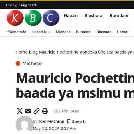
Friday, 7 Aug 2026
Habari
Biashara
Burudani
Kimataifa
Habari Kuu
Michezo
Burudani
Biashara
Habari
Home
Blog
Mauricio Pochettino aondoka Chelsea baada y
Michezo
Mauricio Pochetti
baada ya msimu 
2 Min Read
By
Tom Mathinji
May 22, 2024 2:37 Am