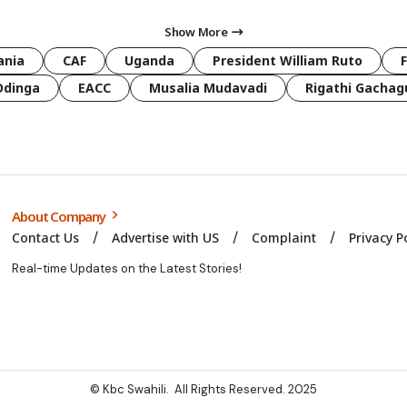
Show More
ania
CAF
Uganda
President William Ruto
Odinga
EACC
Musalia Mudavadi
Rigathi Gachag
About Company
Contact Us
Advertise with US
Complaint
Privacy P
Real-time Updates on the Latest Stories!
© Kbc Swahili. All Rights Reserved. 2025