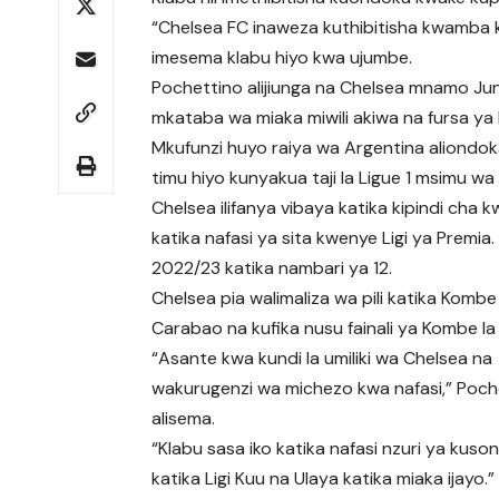
“Chelsea FC inaweza kuthibitisha kwamba 
imesema klabu hiyo kwa ujumbe.
Pochettino alijiunga na Chelsea mnamo Juni 
mkataba wa miaka miwili akiwa na fursa y
Mkufunzi huyo raiya wa Argentina aliondo
timu hiyo kunyakua taji la Ligue 1 msimu wa
Chelsea ilifanya vibaya katika kipindi ch
katika nafasi ya sita kwenye Ligi ya Premia
2022/23 katika nambari ya 12.
Chelsea pia walimaliza wa pili katika Kombe
Carabao na kufika nusu fainali ya Kombe la
“Asante kwa kundi la umiliki wa Chelsea na
wakurugenzi wa michezo kwa nafasi,” Poch
alisema.
“Klabu sasa iko katika nafasi nzuri ya kus
katika Ligi Kuu na Ulaya katika miaka ijayo.”