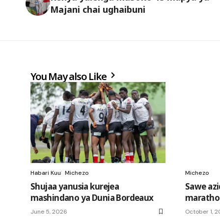
Majani chai ughaibuni
You May also Like
Habari Kuu
Michezo
Michezo
Shujaa yanusia kurejea
Sawe azi
mashindano ya Dunia Bordeaux
marathon
June 5, 2026
October 1, 