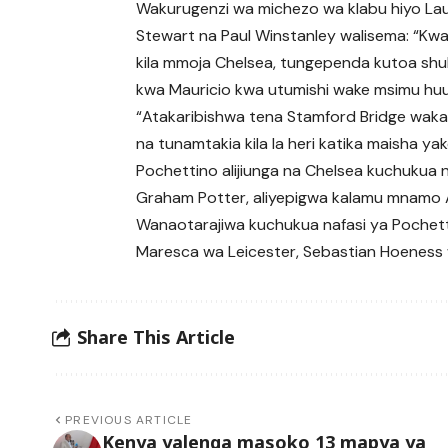
Wakurugenzi wa michezo wa klabu hiyo La
Stewart na Paul Winstanley walisema: “Kwa
kila mmoja Chelsea, tungependa kutoa shu
kwa Mauricio kwa utumishi wake msimu huu
“Atakaribishwa tena Stamford Bridge wak
na tunamtakia kila la heri katika maisha ya
Pochettino alijiunga na Chelsea kuchukua n
Graham Potter, aliyepigwa kalamu mnamo A
Wanaotarajiwa kuchukua nafasi ya Pochet
Maresca wa Leicester, Sebastian Hoeness 
Share This Article
PREVIOUS ARTICLE
Kenya yalenga masoko 13 mapya ya