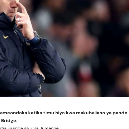
 ameondoka katika timu hiyo kwa makubaliano ya pande
Bridge.
itia ujumbe siku ya Jumanne.