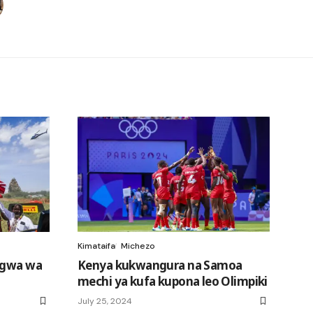
Kimataifa
Michezo
ingwa wa
Kenya kukwangura na Samoa
mechi ya kufa kupona leo Olimpiki
July 25, 2024