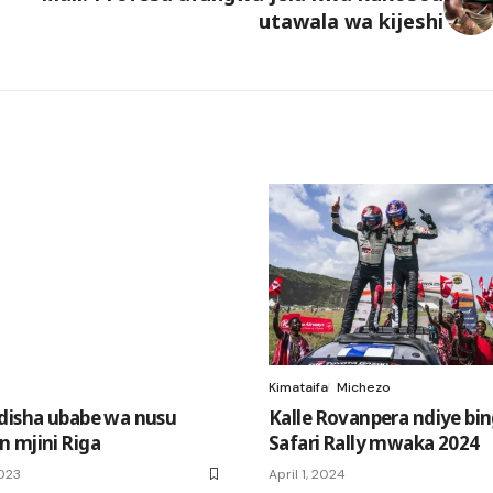
utawala wa kijeshi
Kimataifa
Michezo
disha ubabe wa nusu
Kalle Rovanpera ndiye b
 mjini Riga
Safari Rally mwaka 2024
2023
April 1, 2024