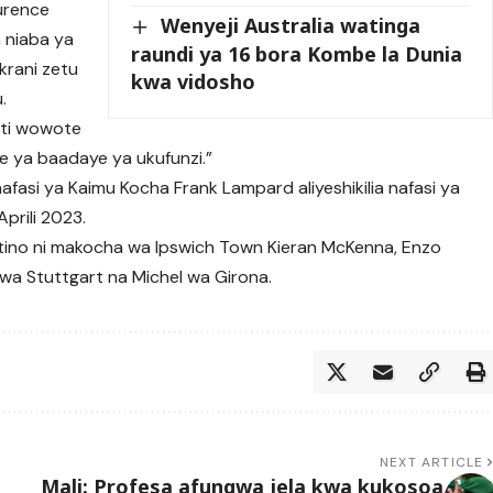
urence
Wenyeji Australia watinga
 niaba ya
raundi ya 16 bora Kombe la Dunia
krani zetu
kwa vidosho
.
ati wowote
ke ya baadaye ya ukufunzi.”
afasi ya Kaimu Kocha Frank Lampard aliyeshikilia nafasi ya
prili 2023.
tino ni makocha wa Ipswich Town Kieran McKenna, Enzo
wa Stuttgart na Michel wa Girona.
NEXT ARTICLE
Mali: Profesa afungwa jela kwa kukosoa