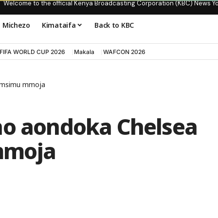
Welcome to the official Kenya Broadcasting Corporation (KBC) News Y
Michezo
Kimataifa
Back to KBC
FIFA WORLD CUP 2026
Makala
WAFCON 2026
a msimu mmoja
no aondoka Chelsea
mmoja