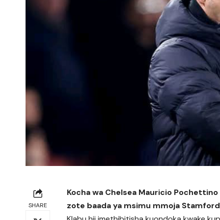
Kocha wa Chelsea Mauricio Pochettino
zote baada ya msimu mmoja Stamford 
SHARE
Klabu hii imethibitisha kuondoka kwake kup