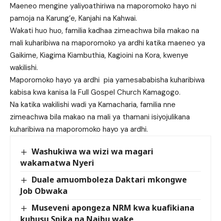
Maeneo mengine yaliyoathiriwa na maporomoko hayo ni
pamoja na Karung’e, Kanjahi na Kahwai.
Wakati huo huo, familia kadhaa zimeachwa bila makao na
mali kuharibiwa na maporomoko ya ardhi katika maeneo ya
Gaikime, Kiagima Kiambuthia, Kagioini na Kora, kwenye
wakilishi.
Maporomoko hayo ya ardhi pia yamesababisha kuharibiwa
kabisa kwa kanisa la Full Gospel Church Kamagogo.
Na katika wakilishi wadi ya Kamacharia, familia nne
zimeachwa bila makao na mali ya thamani isiyojulikana
kuharibiwa na maporomoko hayo ya ardhi.
Washukiwa wa wizi wa magari
wakamatwa Nyeri
Duale amuomboleza Daktari mkongwe
Job Obwaka
Museveni apongeza NRM kwa kuafikiana
kuhusu Spika na Naibu wake