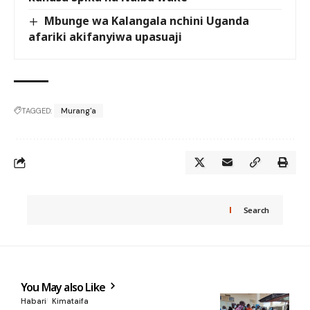
Mbunge wa Kalangala nchini Uganda
afariki akifanyiwa upasuaji
TAGGED:
Murang'a
Search
You May also Like
Habari
Kimataifa