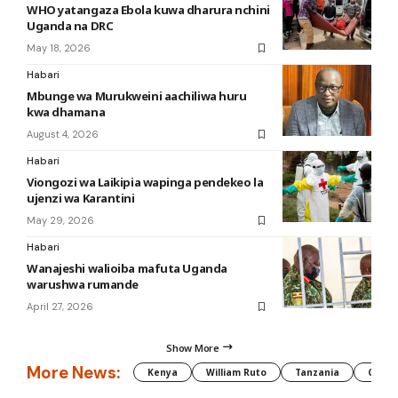
WHO yatangaza Ebola kuwa dharura nchini
Uganda na DRC
May 18, 2026
Habari
Mbunge wa Murukweini aachiliwa huru
kwa dhamana
August 4, 2026
Habari
Viongozi wa Laikipia wapinga pendekeo la
ujenzi wa Karantini
May 29, 2026
Habari
Wanajeshi walioiba mafuta Uganda
warushwa rumande
April 27, 2026
Show More
More News:
Kenya
William Ruto
Tanzania
CAF