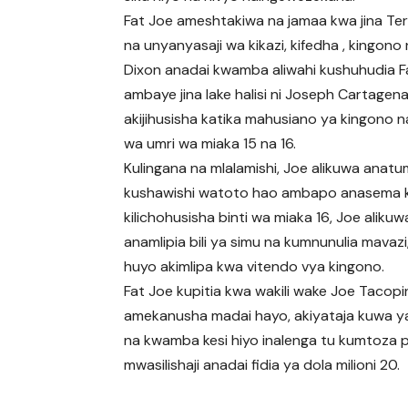
Fat Joe ameshtakiwa na jamaa kwa jina Te
na unyanyasaji wa kikazi, kifedha , kingono n
Dixon anadai kwamba aliwahi kushuhudia F
ambaye jina lake halisi ni Joseph Cartagena
akijihusisha katika mahusiano ya kingono 
wa umri wa miaka 15 na 16.
Kulingana na mlalamishi, Joe alikuwa anatu
kushawishi watoto hao ambapo anasema k
kilichohusisha binti wa miaka 16, Joe alikuw
anamlipia bili ya simu na kumnunulia mavazi,
huyo akimlipa kwa vitendo vya kingono.
Fat Joe kupitia kwa wakili wake Joe Tacopi
amekanusha madai hayo, akiyataja kuwa 
na kwamba kesi hiyo inalenga tu kumtoza 
mwasilishaji anadai fidia ya dola milioni 20.