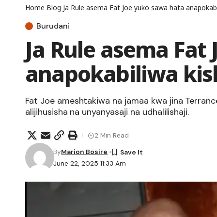
Home
Blog
Ja Rule asema Fat Joe yuko sawa hata anapokabil
Burudani
Ja Rule asema Fat
anapokabiliwa kis
Fat Joe ameshtakiwa na jamaa kwa jina Terran
alijihusisha na unyanyasaji na udhalilishaji.
2 Min Read
By
Marion Bosire
June 22, 2025 11:33 Am