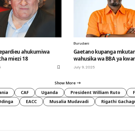
Burudani
Depardieu ahukumiwa
Gaetano kupanga mkuta
cha miezi 18
wahusika wa BBA ya kwa
5
July 9, 2025
Show More
ania
CAF
Uganda
President William Ruto
Odinga
EACC
Musalia Mudavadi
Rigathi Gachag