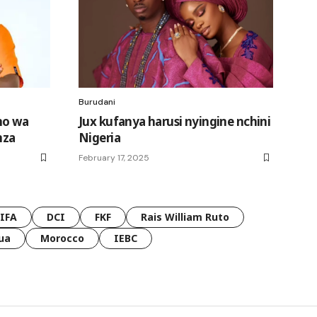
Burudani
no wa
Jux kufanya harusi nyingine nchini
nza
Nigeria
February 17, 2025
FIFA
DCI
FKF
Rais William Ruto
ua
Morocco
IEBC