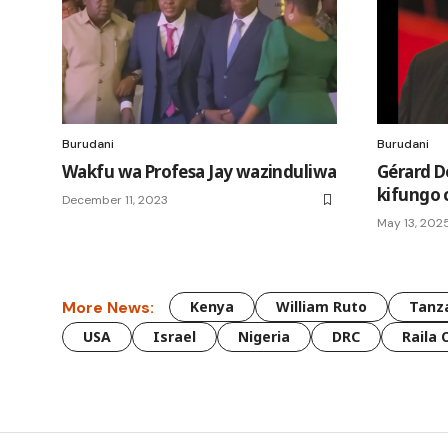
Burudani
Burudani
Wakfu wa Profesa Jay wazinduliwa
Gérard 
kifungo 
December 11, 2023
May 13, 202
More News:
Kenya
William Ruto
Tanz
USA
Israel
Nigeria
DRC
Raila 