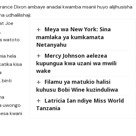
rrance Dixon ambaye anadai kwamba msanii huyo alijihusisha
a udhalilishaji.
at Joe
Meya wa New York: Sina
,
mamlaka ya kumkamata
na watoto
Netanyahu
Mercy Johnson aelezea
mia hela
kupungua kwa uzani wa mwili
atika kisa
wake
a
 binti
Filamu ya matukio halisi
kuhusu Bobi Wine kuzinduliwa
na
Latricia Ian ndiye Miss World
ya uwongo
Tanzania
pesa kwani