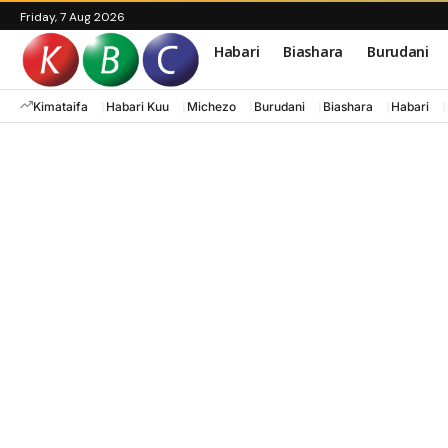
Friday, 7 Aug 2026
Habari
Biashara
Burudani
Kimataifa
Habari Kuu
Michezo
Burudani
Biashara
Habari