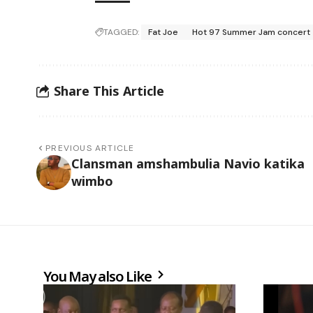
TAGGED:
Fat Joe
Hot 97 Summer Jam concert
Share This Article
PREVIOUS ARTICLE
Clansman amshambulia Navio katika
wimbo
You May also Like