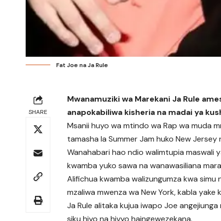
Fat Joe na Ja Rule
Mwanamuziki wa Marekani Ja Rule am
anapokabiliwa kisheria na madai ya kus
SHARE
Msanii huyo wa mtindo wa Rap wa muda m
tamasha la Summer Jam huko New Jersey nc
Wanahabari hao ndio walimtupia maswali ya
kwamba yuko sawa na wanawasiliana mara
Alifichua kwamba walizungumza kwa simu 
mzaliwa mwenza wa New York, kabla yake ku
Ja Rule alitaka kujua iwapo Joe angejiung
siku hiyo na hivyo haingewezekana.