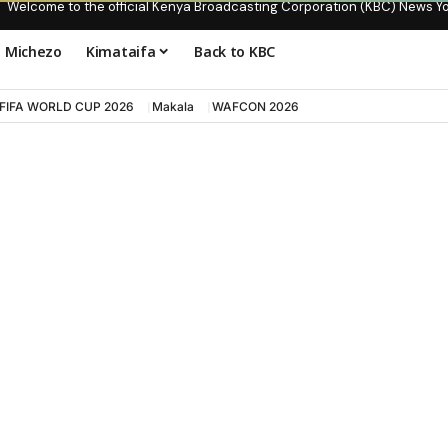
Welcome to the official Kenya Broadcasting Corporation (KBC) News Y
Michezo
Kimataifa
Back to KBC
FIFA WORLD CUP 2026
Makala
WAFCON 2026