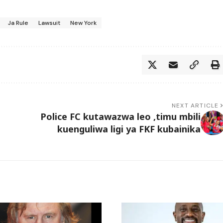
Ja Rule
Lawsuit
New York
NEXT ARTICLE
Police FC kutawazwa leo ,timu mbili
kuenguliwa ligi ya FKF kubainika