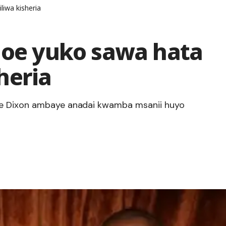
iwa kisheria
 Joe yuko sawa hata
heria
ce Dixon ambaye anadai kwamba msanii huyo