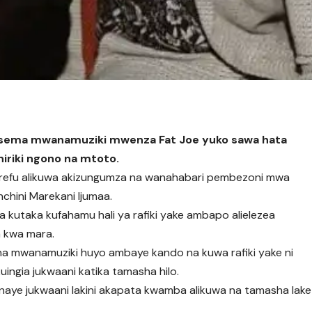
esema mwanamuziki mwenza Fat Joe yuko sawa hata
hiriki ngono na mtoto.
refu alikuwa akizungumza na wanahabari pembezoni mwa
hini Marekani Ijumaa.
 kutaka kufahamu hali ya rafiki yake ambapo alielezea
 kwa mara.
na mwanamuziki huyo ambaye kando na kuwa rafiki yake ni
ingia jukwaani katika tamasha hilo.
a naye jukwaani lakini akapata kwamba alikuwa na tamasha lake