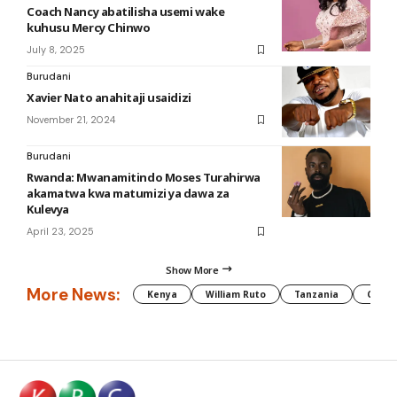
Coach Nancy abatilisha usemi wake
kuhusu Mercy Chinwo
July 8, 2025
Burudani
Xavier Nato anahitaji usaidizi
November 21, 2024
Burudani
Rwanda: Mwanamitindo Moses Turahirwa
akamatwa kwa matumizi ya dawa za
Kulevya
April 23, 2025
Show More
More News:
Kenya
William Ruto
Tanzania
CAF