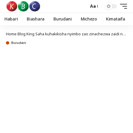
Aa
Habari
Biashara
Burudani
Michezo
Kimataifa
Home
Blog
King Saha kuhakikisha nyimbo zao zinachezwa zaidi nchini Uganda
Burudani