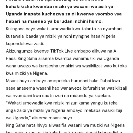
kuhakikisha kwamba miziki ya wasanii wa asili ya
Uganda inapata kuchezwa zaidi kwenye vyombo vya
habari na maeneo ya burudani nchini humo.
Kulingana naye wakati umewadia kwa talanta za nyumbani
kutawala, baada ya miziki ya nchi nyingine hasa Nigeria
kupendelewa zaidi.
Akizungumza kwenye TikTok Live ambapo alikuwa na A
Pass, King Saha alisema kwamba wanamuziki wa Uganda
wana uwezo wa kurejesha umakini wa wasikilizaji wao kutoka
kwa miziki ya Nigeria.
Msanii huyo ambaye amepeleka burudani huko Dubai kwa
sasa anasema wasanii hao wanaweza kufurahisha wasikilizaji
wa nyumbani kwa sauti nzuri na midundo ya kipekee.
“Wakati umewadia kwa miziki mizuri kama yangu kuteka
anga zaidi ya miziki ya Nigeria ambayo imekaba wasikilizaji
wa Uganda,” alisema msanii huyo.
King Saha hata hivyo aliwasifia wasanii wa muziki wa Nigeria
kwa mbinu zao za kimkakati za kutumia densi kuburudisha