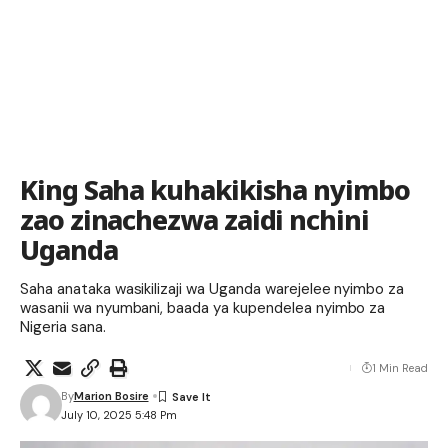
King Saha kuhakikisha nyimbo
zao zinachezwa zaidi nchini
Uganda
Saha anataka wasikilizaji wa Uganda warejelee nyimbo za
wasanii wa nyumbani, baada ya kupendelea nyimbo za
Nigeria sana.
1 Min Read
By
Marion Bosire
July 10, 2025 5:48 Pm