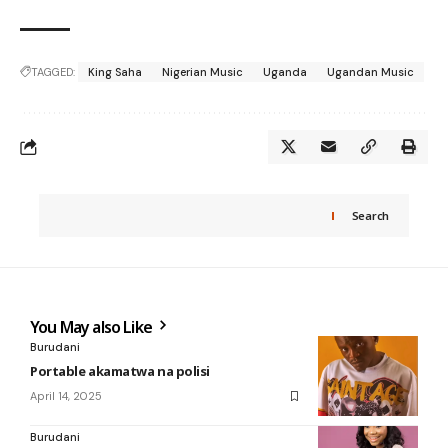
TAGGED:
King Saha
Nigerian Music
Uganda
Ugandan Music
Search
You May also Like
Burudani
Portable akamatwa na polisi
April 14, 2025
Burudani