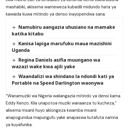
mashabiki, akisema wameweza kubadili midundo hata ya
kawaida kuwa mitindo ya denso inayopendwa sana.
Namubiru aangazia uhusiano na mamake
katika kitabu
Kanisa lapiga marufuku maua mazishini
Uganda
Regina Daniels asifia muungano wa
wazazi wake kwa ajili yake
Waandalizi wa shindano la ndondi kati ya
Portable na Speed Darlington waonywa
“Wanamuziki wa Nigeria waliangazia mitindo ya densi kama
Eddy Kenzo. Kila unapotoa muziki wanaanza tu kucheza,”
alisema msanii huyo akiongeza kwamba msanii
anapogundua mapungufu yake anapaswa kutafuta namna
ya kuyafunika.