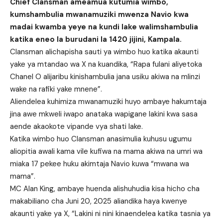
Chief Clansman ameamua kutumia wimbo,
kumshambulia mwanamuziki mwenza Navio kwa
madai kwamba yeye na kundi lake walimshambulia
katika eneo la burudani la 1420 jijini, Kampala.
Clansman alichapisha sauti ya wimbo huo katika akaunti
yake ya mtandao wa X na kuandika, “Rapa fulani aliyetoka
Chanel O alijaribu kinishambulia jana usiku akiwa na mlinzi
wake na rafiki yake mnene”.
Aliendelea kuhimiza mwanamuziki huyo ambaye hakumtaja
jina awe mkweli iwapo anataka wapigane lakini kwa sasa
aende akaokote vipande vya shati lake.
Katika wimbo huo Clansman anasimulia kuhusu ugumu
aliopitia awali kama vile kufiwa na mama akiwa na umri wa
miaka 17 pekee huku akimtaja Navio kuwa “mwana wa
mama”.
MC Alan King, ambaye huenda alishuhudia kisa hicho cha
makabiliano cha Juni 20, 2025 aliandika haya kwenye
akaunti yake ya X, “Lakini ni nini kinaendelea katika tasnia ya