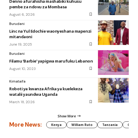
Denno afurahisha mashabiki kuhusu
pembe za ndovu za Mombasa
August 6, 2026
Burudani
Linc na Yul Edochie waonyeshana mapenzi
mitandaoni
June 19, 2025
Burudani
Filamu ‘Barbie’ yapigwa marufuku Lebanon
August 10, 2023
Kimataifa
Roboti ya kwanza Afrika ya kuelekeza
watalii yaundwa Uganda
March 18, 2026
Show More
More News:
Kenya
William Ruto
Tanzania
CAF