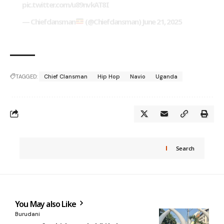
pic.twitter.com/u89nvkAT8I
— Chiefclansman
(@Chiefclansman)
June 21, 2025
TAGGED:
Chief Clansman
Hip Hop
Navio
Uganda
Search
You May also Like
Burudani