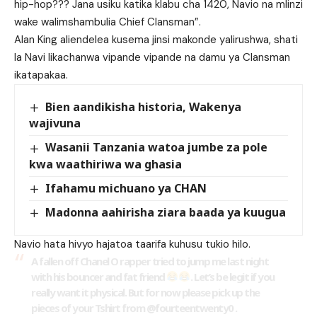
hip-hop??? Jana usiku katika klabu cha 1420, Navio na mlinzi
wake walimshambulia Chief Clansman”.
Alan King aliendelea kusema jinsi makonde yalirushwa, shati
la Navi likachanwa vipande vipande na damu ya Clansman
ikatapakaa.
Bien aandikisha historia, Wakenya
wajivuna
Wasanii Tanzania watoa jumbe za pole
kwa waathiriwa wa ghasia
Ifahamu michuano ya CHAN
Madonna aahirisha ziara baada ya kuugua
Navio hata hivyo hajatoa taarifa kuhusu tukio hilo.
A fallen off Chanel O rapper tried to jump me last night
with his bouncer and fat friend
. Let’s be legit if you
really want it physical. But for now please pick up the
pieces of your Tshirt from
@fourteentwenty0
.