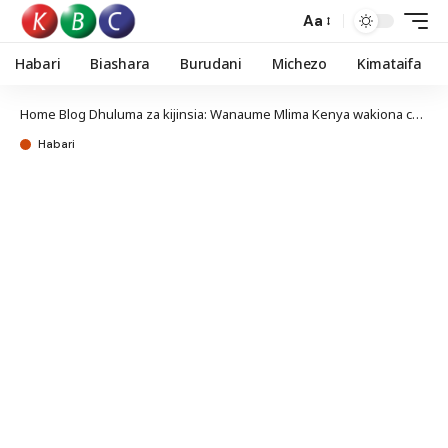
Aa
Habari
Biashara
Burudani
Michezo
Kimataifa
Home
Blog
Dhuluma za kijinsia: Wanaume Mlima Kenya wakiona cha mtema kuni
Habari