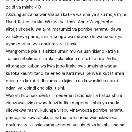
zaidi ya miaka 40.
Akizungumza na wanahabari katika warsha ya siku moja mjini
Nyeri, Katibu katika Wizara ya Jinsia Anne Wang’ombe
alitaja ukosefu wa ajira, matumizi ya pombe haramu, dawa
za kulevya pamoja na msongo wa mawazo kuwa baadhi ya
vyanzo vikuu vya dhuluma za kijinsia.
Wang’ombe pia alisisitiza umuhimu wa ushirikiano kati ya
taasisi mbalimbali katika kukabiliana na tatizo hilo. Aidha,
alitangaza kubuniwa kwa jopo litakalowajumuisha wadau
kutoka kaunti tano za eneo la Kati mwa Kenya ili kutathmini
mbinu za kukabili dhuluma za kijinsia na kuwasilisha ripoti
ndani ya kipindi cha siku tisini.
Wakati huo huo, serikali imesema itazichukulia hatua shule
zinazowalazimu wanafunzi kufika mapema kabla ya muda
uliowekwa rasmi, kufunga vilabu vinavyouza pombe haramu,
pamoja na kuwachukulia hatua za kisheria washukiwa wa
dhuluma za kijinsia kama sehemu ya juhudi za kukabiliana na