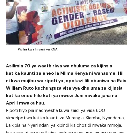
Picha kwa hisani ya KNA
Asilimia 70 ya waathiriwa wa dhuluma za kijinsia
katika kaunti za eneo la Mlima Kenya ni wanaume.
Hii
ni kwa mujibu wa ripoti ya jopokazi lililobuniwa na Rais
William Ruto kuchunguza visa vya dhuluma za kijinsia
katika eneo hilo kati ya mwezi Juni mwaka jana na
Aprili mwaka huu.
Ripoti hiyo pia inaonyesha kuwa zaidi ya visa 600
vimeripotiwa katika kaunti za Murang’a, Kiambu, Nyandarua,
Laikipia na Nyeri ndani ya kipindi kisichozidi mwaka mmoja,
huku wengi wa waathiriwa wakiwa wanaume wenye umri wa