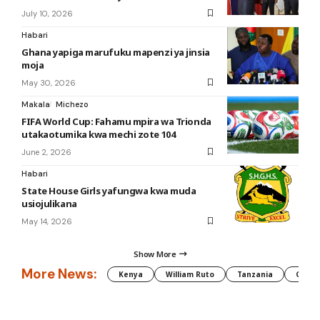
July 10, 2026
Habari
Ghana yapiga marufuku mapenzi ya jinsia
moja
May 30, 2026
Makala
Michezo
FIFA World Cup: Fahamu mpira wa Trionda
utakaotumika kwa mechi zote 104
June 2, 2026
Habari
State House Girls yafungwa kwa muda
usiojulikana
May 14, 2026
Show More
More News:
Kenya
William Ruto
Tanzania
CAF