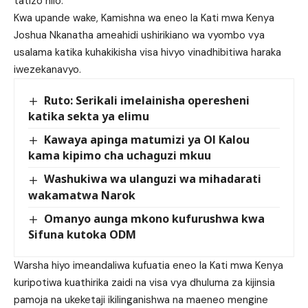
tatizo hilo.
Kwa upande wake, Kamishna wa eneo la Kati mwa Kenya
Joshua Nkanatha ameahidi ushirikiano wa vyombo vya
usalama katika kuhakikisha visa hivyo vinadhibitiwa haraka
iwezekanavyo.
Ruto: Serikali imelainisha operesheni
katika sekta ya elimu
Kawaya apinga matumizi ya Ol Kalou
kama kipimo cha uchaguzi mkuu
Washukiwa wa ulanguzi wa mihadarati
wakamatwa Narok
Omanyo aunga mkono kufurushwa kwa
Sifuna kutoka ODM
Warsha hiyo imeandaliwa kufuatia eneo la Kati mwa Kenya
kuripotiwa kuathirika zaidi na visa vya dhuluma za kijinsia
pamoja na ukeketaji ikilinganishwa na maeneo mengine