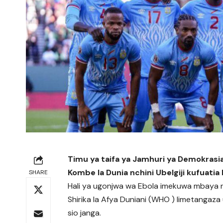
Timu ya taifa ya Jamhuri ya Demokrasia
Kombe la Dunia nchini Ubelgiji kufuatia
SHARE
Hali ya ugonjwa wa
Ebola
imekuwa mbaya nc
Shirika la Afya Duniani (WHO ) limetanga
sio janga.