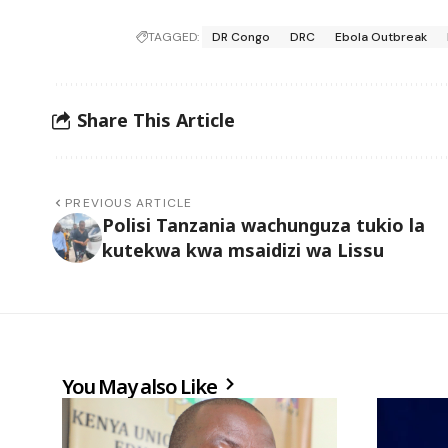
TAGGED:
DR Congo
DRC
Ebola Outbreak
Share This Article
PREVIOUS ARTICLE
Polisi Tanzania wachunguza tukio la
kutekwa kwa msaidizi wa Lissu
You May also Like