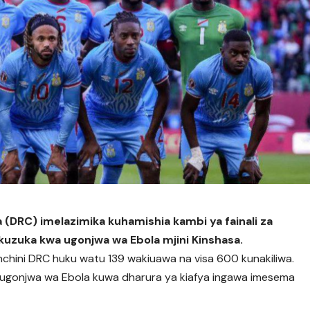
 (DRC) imelazimika kuhamishia kambi ya fainali za
 kuzuka kwa ugonjwa wa Ebola mjini Kinshasa.
hini DRC huku watu 139 wakiuawa na visa 600 kunakiliwa.
za ugonjwa wa Ebola kuwa dharura ya kiafya ingawa imesema