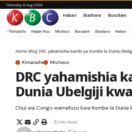
Thursday, 6 Aug 2026
Habari
Biashara
Burudani
Kimataifa
Habari Kuu
Michezo
Burudani
Biashara
Habari
Home
Blog
DRC yahamishia kambi ya Kombe la Dunia Ubelgij
Kimataifa
Michezo
DRC yahamishia k
Dunia Ubelgiji kwa
Chui wa Congo wamefuzu kwa Kombe la Dunia 
1 Min Read