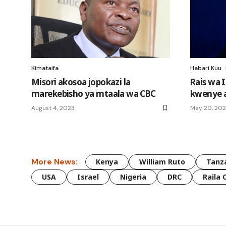
Kimataifa
Habari Kuu
Misori akosoa jopokazi la
Rais wa I
marekebisho ya mtaala wa CBC
kwenye a
August 4, 2023
May 20, 20
More News:
Kenya
William Ruto
Tanz
USA
Israel
Nigeria
DRC
Raila 