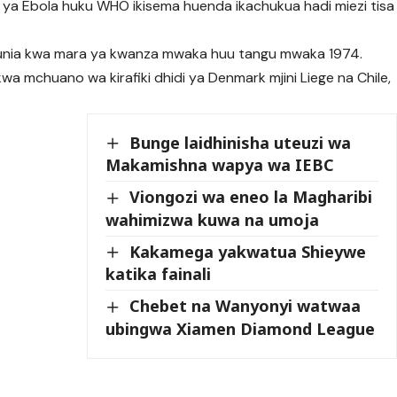
li ya Ebola huku WHO ikisema huenda ikachukua hadi miezi tisa
nia kwa mara ya kwanza mwaka huu tangu mwaka 1974.
a mchuano wa kirafiki dhidi ya Denmark mjini Liege na Chile,
Bunge laidhinisha uteuzi wa
Makamishna wapya wa IEBC
Viongozi wa eneo la Magharibi
wahimizwa kuwa na umoja
Kakamega yakwatua Shieywe
katika fainali
Chebet na Wanyonyi watwaa
ubingwa Xiamen Diamond League