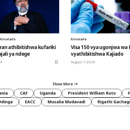
Kimataifa
Kimataifa
ran athibitishwa kufariki
Visa 150 vya ugonjwa wa 
jali ya ndege
vyathibitishwa Kajiado
24
August 7, 2025
Show More
ania
CAF
Uganda
President William Ruto
Odinga
EACC
Musalia Mudavadi
Rigathi Gachag