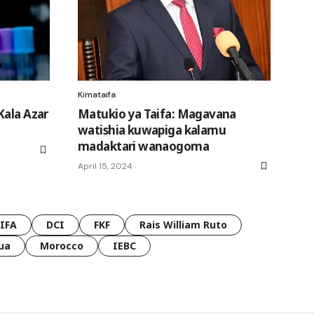
Kimataifa
Kala Azar
Matukio ya Taifa: Magavana
watishia kuwapiga kalamu
madaktari wanaogoma
April 15, 2024
FIFA
DCI
FKF
Rais William Ruto
ua
Morocco
IEBC