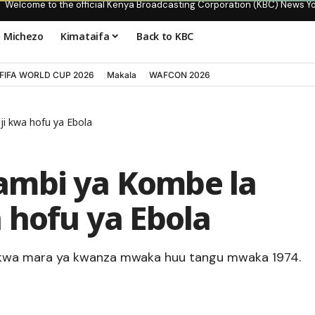
Welcome to the official Kenya Broadcasting Corporation (KBC) News Y
Michezo
Kimataifa
Back to KBC
FIFA WORLD CUP 2026
Makala
WAFCON 2026
i kwa hofu ya Ebola
ambi ya Kombe la
 hofu ya Ebola
kwa mara ya kwanza mwaka huu tangu mwaka 1974.