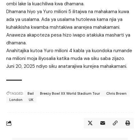
ombi lake la kuachiliwa kwa dhamana.
Dhamana hiyo ya Yuro milioni 5 ilitajwa na mahakama kuwa
ada ya usalama. Ada ya usalama hutolewa kama njia ya
kuhakikisha kwamba mshtakiwa anarejea mahakamani.
Anaweza akapoteza pesa hizo iwapo atakiuka masharti ya
dhamana.
Anahitajika kutoa Yuro milioni 4 kabla ya kuondoka rumande
na milioni moja iliyosalia katika muda wa siku saba zijazo.
Juni 20, 2025 ndiyo siku anatarajiwa kurejea mahakamani.
TAGGED:
Bail
Breezy Bowl XX World Stadium Tour
Chris Brown
London
UK