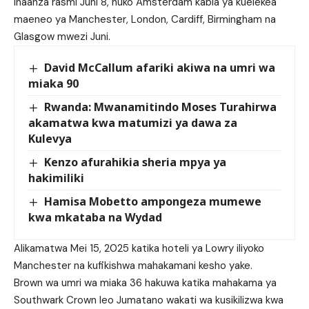
Inaanza rasmi Juni 8, huko Amsterdam kabla ya kuelekea
maeneo ya Manchester, London, Cardiff, Birmingham na
Glasgow mwezi Juni.
David McCallum afariki akiwa na umri wa
miaka 90
Rwanda: Mwanamitindo Moses Turahirwa
akamatwa kwa matumizi ya dawa za
Kulevya
Kenzo afurahikia sheria mpya ya
hakimiliki
Hamisa Mobetto ampongeza mumewe
kwa mkataba na Wydad
Alikamatwa Mei 15, 2025 katika hoteli ya Lowry iliyoko
Manchester na kufikishwa mahakamani kesho yake.
Brown wa umri wa miaka 36 hakuwa katika mahakama ya
Southwark Crown leo Jumatano wakati wa kusikilizwa kwa