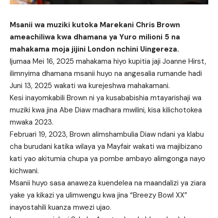
Msanii wa muziki kutoka Marekani Chris Brown
ameachiliwa kwa dhamana ya Yuro milioni 5 na
mahakama moja jijini London nchini Uingereza.
Ijumaa Mei 16, 2025 mahakama hiyo kupitia jaji Joanne Hirst,
ilimnyima dhamana msanii huyo na angesalia rumande hadi
Juni 13, 2025 wakati wa kurejeshwa mahakamani.
Kesi inayomkabili Brown ni ya kusababishia mtayarishaji wa
muziki kwa jina Abe Diaw madhara mwilini, kisa kilichotokea
mwaka 2023.
Februari 19, 2023, Brown alimshambulia Diaw ndani ya klabu
cha burudani katika wilaya ya Mayfair wakati wa majibizano
kati yao akitumia chupa ya pombe ambayo alimgonga nayo
kichwani.
Msanii huyo sasa anaweza kuendelea na maandalizi ya ziara
yake ya kikazi ya ulimwengu kwa jina “Breezy Bowl XX”
inayostahili kuanza mwezi ujao.