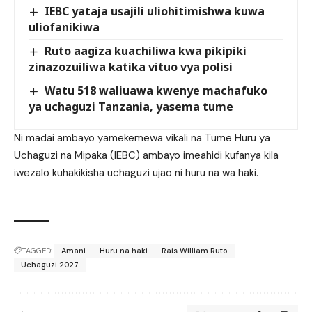
IEBC yataja usajili uliohitimishwa kuwa
uliofanikiwa
Ruto aagiza kuachiliwa kwa pikipiki
zinazozuiliwa katika vituo vya polisi
Watu 518 waliuawa kwenye machafuko
ya uchaguzi Tanzania, yasema tume
Ni madai ambayo yamekemewa vikali na Tume Huru ya
Uchaguzi na Mipaka (IEBC) ambayo imeahidi kufanya kila
iwezalo kuhakikisha uchaguzi ujao ni huru na wa haki.
TAGGED:
Amani
Huru na haki
Rais William Ruto
Uchaguzi 2027