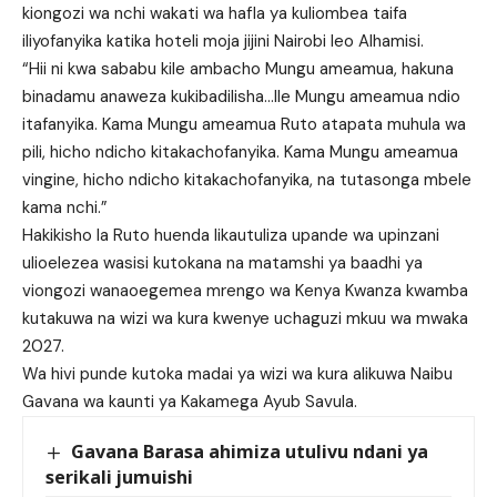
kiongozi wa nchi wakati wa hafla ya kuliombea taifa
iliyofanyika katika hoteli moja jijini Nairobi leo Alhamisi.
“Hii ni kwa sababu kile ambacho Mungu ameamua, hakuna
binadamu anaweza kukibadilisha…Ile Mungu ameamua ndio
itafanyika. Kama Mungu ameamua Ruto atapata muhula wa
pili, hicho ndicho kitakachofanyika. Kama Mungu ameamua
vingine, hicho ndicho kitakachofanyika, na tutasonga mbele
kama nchi.”
Hakikisho la Ruto huenda likautuliza upande wa upinzani
ulioelezea wasisi kutokana na matamshi ya baadhi ya
viongozi wanaoegemea mrengo wa Kenya Kwanza kwamba
kutakuwa na wizi wa kura kwenye uchaguzi mkuu wa mwaka
2027.
Wa hivi punde kutoka madai ya wizi wa kura alikuwa Naibu
Gavana wa kaunti ya Kakamega Ayub Savula.
Gavana Barasa ahimiza utulivu ndani ya
serikali jumuishi