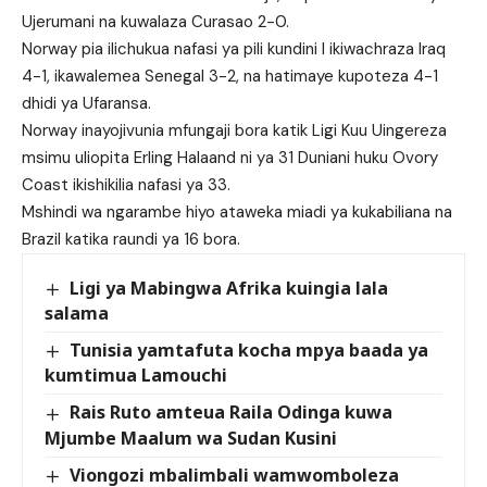
Ujerumani na kuwalaza Curasao 2-0.
Norway pia ilichukua nafasi ya pili kundini I ikiwachraza Iraq
4-1, ikawalemea Senegal 3-2, na hatimaye kupoteza 4-1
dhidi ya Ufaransa.
Norway inayojivunia mfungaji bora katik Ligi Kuu Uingereza
msimu uliopita Erling Halaand ni ya 31 Duniani huku Ovory
Coast ikishikilia nafasi ya 33.
Mshindi wa ngarambe hiyo ataweka miadi ya kukabiliana na
Brazil katika raundi ya 16 bora.
Ligi ya Mabingwa Afrika kuingia lala
salama
Tunisia yamtafuta kocha mpya baada ya
kumtimua Lamouchi
Rais Ruto amteua Raila Odinga kuwa
Mjumbe Maalum wa Sudan Kusini
Viongozi mbalimbali wamwomboleza