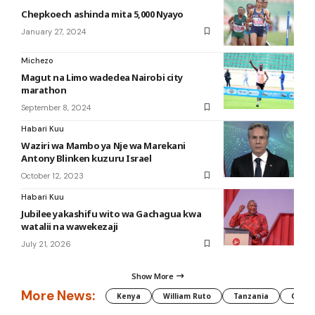
Chepkoech ashinda mita 5,000 Nyayo
January 27, 2024
Michezo
Magut na Limo wadedea Nairobi city
marathon
September 8, 2024
Habari Kuu
Waziri wa Mambo ya Nje wa Marekani
Antony Blinken kuzuru Israel
October 12, 2023
Habari Kuu
Jubilee yakashifu wito wa Gachagua kwa
watalii na wawekezaji
July 21, 2026
Show More
More News:
Kenya
William Ruto
Tanzania
CAF