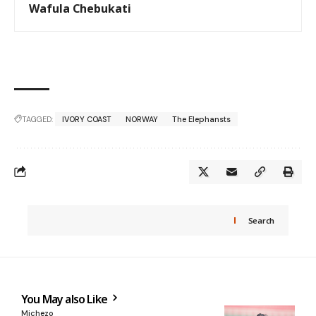
Wafula Chebukati
TAGGED:
IVORY COAST
NORWAY
The Elephansts
Search
You May also Like
Michezo