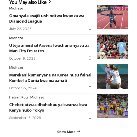
You May also Like
Michezo
Omanyala asajili ushindi wa kwanza wa
Diamond League
July 22, 2023
Michezo
Uteja umeisha! Arsenal wachana nyavu za
Man City Emirates
October 9, 2023
Michezo
Marekani kumenyana na Korea nusu fainali
Kombe la Dunia kwa mabanati
October 27, 2024
Habari Kuu
Michezo
Chebet atwaa dhahabau ya kwanza kwa
Kenya huko Tokyo
September 13, 2025
Show More