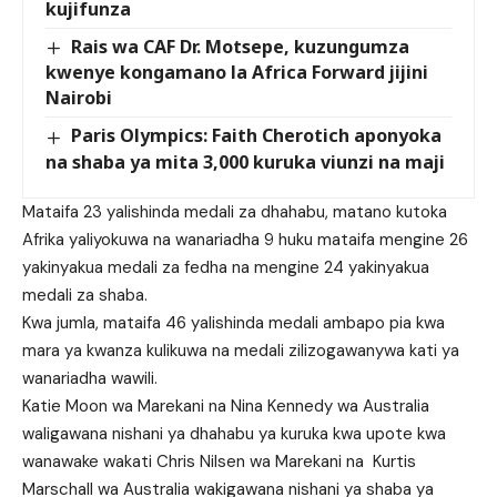
kujifunza
Rais wa CAF Dr. Motsepe, kuzungumza
kwenye kongamano la Africa Forward jijini
Nairobi
Paris Olympics: Faith Cherotich aponyoka
na shaba ya mita 3,000 kuruka viunzi na maji
Mataifa 23 yalishinda medali za dhahabu, matano kutoka
Afrika yaliyokuwa na wanariadha 9 huku mataifa mengine 26
yakinyakua medali za fedha na mengine 24 yakinyakua
medali za shaba.
Kwa jumla, mataifa 46 yalishinda medali ambapo pia kwa
mara ya kwanza kulikuwa na medali zilizogawanywa kati ya
wanariadha wawili.
Katie Moon wa Marekani na Nina Kennedy wa Australia
waligawana nishani ya dhahabu ya kuruka kwa upote kwa
wanawake wakati Chris Nilsen wa Marekani na Kurtis
Marschall wa Australia wakigawana nishani ya shaba ya