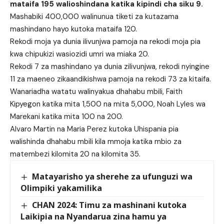
mataifa 195 walioshindana katika kipindi cha siku 9.
Mashabiki 400,000 walinunua tiketi za kutazama
mashindano hayo kutoka mataifa 120.
Rekodi moja ya dunia ilivunjwa pamoja na rekodi moja pia
kwa chipukizi wasiozidi umri wa miaka 20.
Rekodi 7 za mashindano ya dunia zilivunjwa, rekodi nyingine
11 za maeneo zikaandikishwa pamoja na rekodi 73 za kitaifa.
Wanariadha watatu walinyakua dhahabu mbili, Faith
Kipyegon katika mita 1,500 na mita 5,000, Noah Lyles wa
Marekani katika mita 100 na 200.
Alvaro Martin na Maria Perez kutoka Uhispania pia
walishinda dhahabu mbili kila mmoja katika mbio za
matembezi kilomita 20 na kilomita 35.
Matayarisho ya sherehe za ufunguzi wa
Olimpiki yakamilika
CHAN 2024: Timu za mashinani kutoka
Laikipia na Nyandarua zina hamu ya