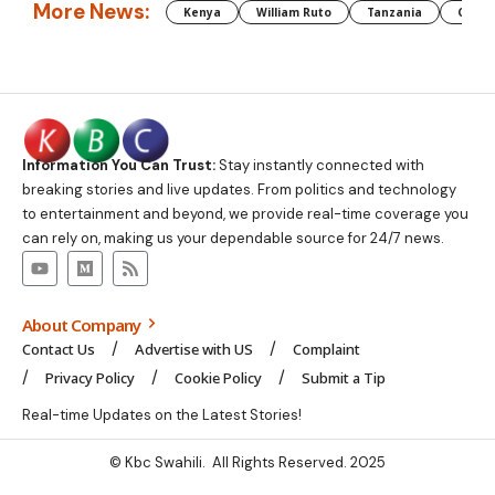
More News:
Kenya
William Ruto
Tanzania
CAF
Information You Can Trust:
Stay instantly connected with
breaking stories and live updates. From politics and technology
to entertainment and beyond, we provide real-time coverage you
can rely on, making us your dependable source for 24/7 news.
About Company
Contact Us
Advertise with US
Complaint
Privacy Policy
Cookie Policy
Submit a Tip
Real-time Updates on the Latest Stories!
© Kbc Swahili. All Rights Reserved. 2025