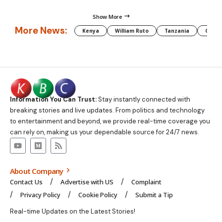
Show More
More News:
Kenya
William Ruto
Tanzania
CAF
Information You Can Trust:
Stay instantly connected with
breaking stories and live updates. From politics and technology
to entertainment and beyond, we provide real-time coverage you
can rely on, making us your dependable source for 24/7 news.
About Company
Contact Us
Advertise with US
Complaint
Privacy Policy
Cookie Policy
Submit a Tip
Real-time Updates on the Latest Stories!