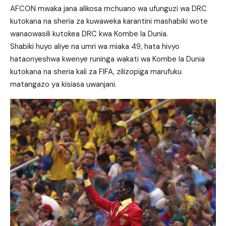
AFCON mwaka jana alikosa mchuano wa ufunguzi wa DRC
kutokana na sheria za kuwaweka karantini mashabiki wote
wanaowasili kutokea DRC kwa Kombe la Dunia.
Shabiki huyo aliye na umri wa miaka 49, hata hivyo
hataonyeshwa kwenye runinga wakati wa Kombe la Dunia
kutokana na sheria kali za FIFA, zilizopiga marufuku
matangazo ya kisiasa uwanjani.