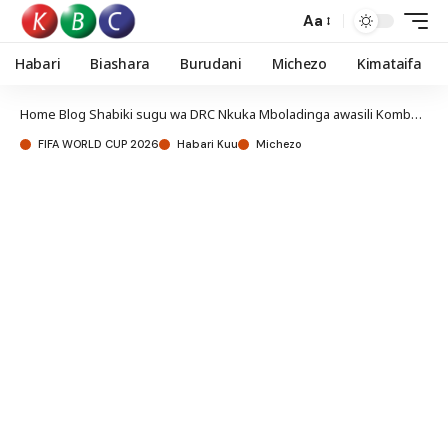
Aa
Habari
Biashara
Burudani
Michezo
Kimataifa
Home
Blog
Shabiki sugu wa DRC Nkuka Mboladinga awasili Kombe la Dunia
FIFA WORLD CUP 2026
Habari Kuu
Michezo