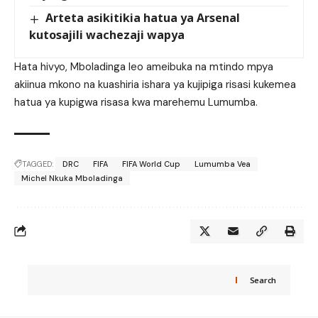
Arteta asikitikia hatua ya Arsenal
kutosajili wachezaji wapya
Hata hivyo, Mboladinga leo ameibuka na mtindo mpya
akiinua mkono na kuashiria ishara ya kujipiga risasi kukemea
hatua ya kupigwa risasa kwa marehemu Lumumba.
TAGGED:
DRC
FIFA
FIFA World Cup
Lumumba Vea
Michel Nkuka Mboladinga
Search