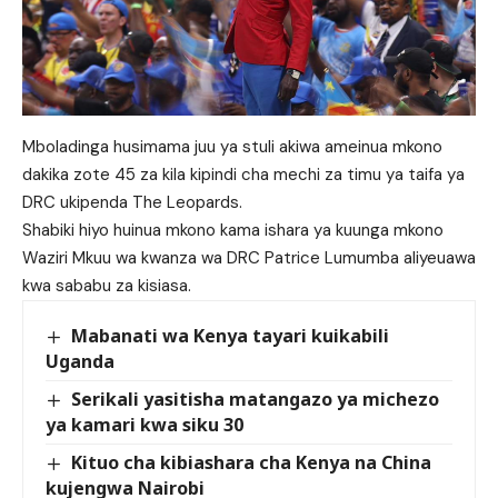
Mboladinga husimama juu ya stuli akiwa ameinua mkono
dakika zote 45 za kila kipindi cha mechi za timu ya taifa ya
DRC ukipenda The Leopards.
Shabiki hiyo huinua mkono kama ishara ya kuunga mkono
Waziri Mkuu wa kwanza wa DRC Patrice Lumumba aliyeuawa
kwa sababu za kisiasa.
Mabanati wa Kenya tayari kuikabili
Uganda
Serikali yasitisha matangazo ya michezo
ya kamari kwa siku 30
Kituo cha kibiashara cha Kenya na China
kujengwa Nairobi