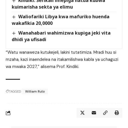
Kindiki: Serikali imepiga hatua kubwa
kuimarisha sekta ya elimu
Waliofariki Libya kwa mafuriko huenda
wakafikia 20,0000
Wanahabari wahimizwa kupiga jeki vita
dhidi ya ufisadi
“Watu wanaweza kutukejeli, lakini tutatimiza. Mradi huu si
mzaha, kazi inaendelea na itakamilishwa kabla ya uchaguzi
wa mwaka 2027,” alisema Prof. Kindiki.
TAGGED:
William Ruto