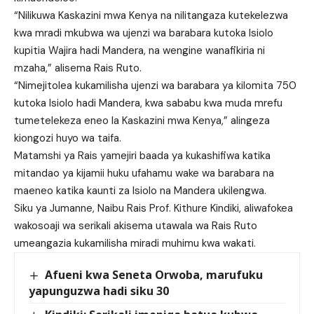
“Nilikuwa Kaskazini mwa Kenya na nilitangaza kutekelezwa
kwa mradi mkubwa wa ujenzi wa barabara kutoka Isiolo
kupitia Wajira hadi Mandera, na wengine wanafikiria ni
mzaha,” alisema Rais Ruto.
“Nimejitolea kukamilisha ujenzi wa barabara ya kilomita 750
kutoka Isiolo hadi Mandera, kwa sababu kwa muda mrefu
tumetelekeza eneo la Kaskazini mwa Kenya,” alingeza
kiongozi huyo wa taifa.
Matamshi ya Rais yamejiri baada ya kukashifiwa katika
mitandao ya kijamii huku ufahamu wake wa barabara na
maeneo katika kaunti za Isiolo na Mandera ukilengwa.
Siku ya Jumanne, Naibu Rais Prof. Kithure Kindiki, aliwafokea
wakosoaji wa serikali akisema utawala wa Rais Ruto
umeangazia kukamilisha miradi muhimu kwa wakati.
Afueni kwa Seneta Orwoba, marufuku
yapunguzwa hadi siku 30