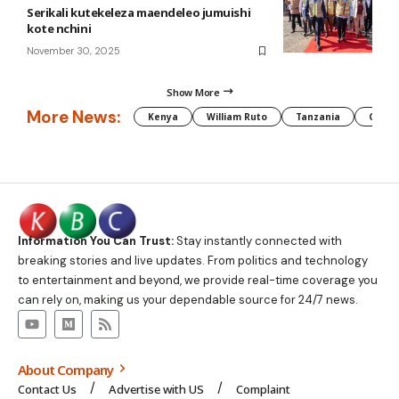
Serikali kutekeleza maendeleo jumuishi
kote nchini
November 30, 2025
Show More
More News:
Kenya
William Ruto
Tanzania
CAF
Information You Can Trust:
Stay instantly connected with
breaking stories and live updates. From politics and technology
to entertainment and beyond, we provide real-time coverage you
can rely on, making us your dependable source for 24/7 news.
About Company
Contact Us
Advertise with US
Complaint