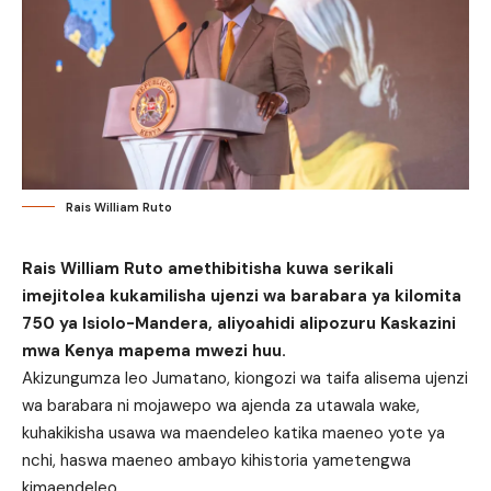
Rais William Ruto
Rais William Ruto amethibitisha kuwa serikali
imejitolea kukamilisha ujenzi wa barabara ya kilomita
750 ya Isiolo-Mandera, aliyoahidi alipozuru Kaskazini
mwa Kenya mapema mwezi huu.
Akizungumza leo Jumatano, kiongozi wa taifa alisema ujenzi
wa barabara ni mojawepo wa ajenda za utawala wake,
kuhakikisha usawa wa maendeleo katika maeneo yote ya
nchi, haswa maeneo ambayo kihistoria yametengwa
kimaendeleo.