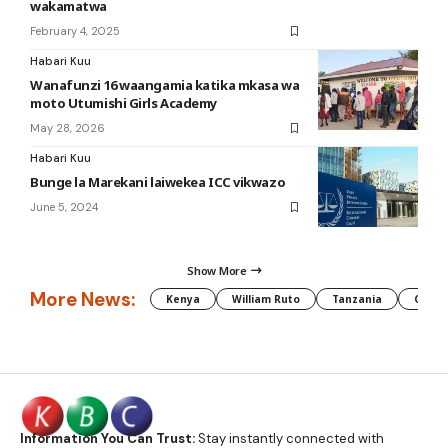
wakamatwa
February 4, 2025
Habari Kuu
Wanafunzi 16 waangamia katika mkasa wa
moto Utumishi Girls Academy
May 28, 2026
Habari Kuu
Bunge la Marekani laiwekea ICC vikwazo
June 5, 2024
Show More
More News:
Kenya
William Ruto
Tanzania
CAF
Information You Can Trust:
Stay instantly connected with