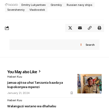
TAGGED:
Dmitry Lukyantsev
Gromkiy
Russian navy ships
Sovershenniy
Vladivostok
Search
You May also Like
Habari Kuu
Jamaa ajitoa uhai Tanzania baada ya
kupokonywa mpenzi
January 21, 2024
Habari Kuu
Walanguzi watano wa dhahabu