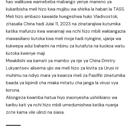
hao walikuwa wamebeba mabango yenye maneno ya
kukaribisha meli hizo kwa mujibu wa shirika la habari la TASS.
Meli hizo ambazo kawaida huegeshwa huko Vladivostok,
zitasalia China hadi Julai 11, 2023 na zinatarajiwa kutumika
katika mafunzo kwa wanamaji wa nchi hizo mbili wakiangazia
mawasiliano kutoka kwa meli moja hadi nyingine, ujanja wa
kukwepa adui baharini na mbinu za kutafuta na kuokoa watu
kutoka kwenye maji.
Mwakilishi wa kamati ya mambo ya nje ya China Dmitry
Lukyantsev alisema ujio wa meli hizo za kivita za Urusi ni
muhimu na ndiyo mara ya kwanza meli za Pasifiki zinatumika
baada ya kipindi cha miaka mitatu cha janga la virusi vya
korona.
Aliongeza kwamba hatua hiyo inaonyesha ushirikiano wa
karibu kati ya nchi hizo mbili umedumishwa katika nyanja
zote kama vile ulinzi na siasa.