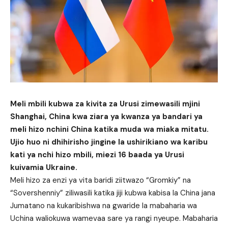
Meli mbili kubwa za kivita za Urusi zimewasili mjini
Shanghai, China kwa ziara ya kwanza ya bandari ya
meli hizo nchini China katika muda wa miaka mitatu.
Ujio huo ni dhihirisho jingine la ushirikiano wa karibu
kati ya nchi hizo mbili, miezi 16 baada ya Urusi
kuivamia Ukraine.
Meli hizo za enzi ya vita baridi ziitwazo “Gromkiy” na
“Sovershenniy” ziliwasili katika jiji kubwa kabisa la China jana
Jumatano na kukaribishwa na gwaride la mabaharia wa
Uchina waliokuwa wamevaa sare ya rangi nyeupe. Mabaharia