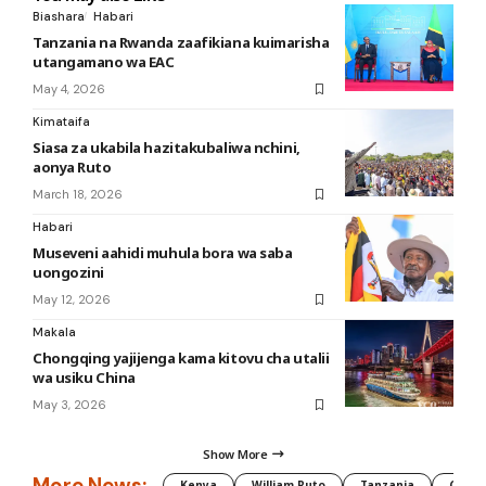
Biashara
Habari
Tanzania na Rwanda zaafikiana kuimarisha
utangamano wa EAC
May 4, 2026
Kimataifa
Siasa za ukabila hazitakubaliwa nchini,
aonya Ruto
March 18, 2026
Habari
Museveni aahidi muhula bora wa saba
uongozini
May 12, 2026
Makala
Chongqing yajijenga kama kitovu cha utalii
wa usiku China
May 3, 2026
Show More
More News:
Kenya
William Ruto
Tanzania
CAF