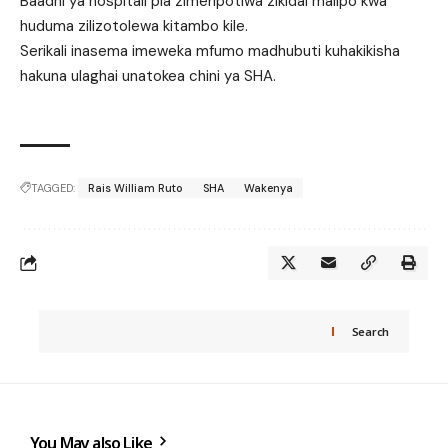
Baadhi ya hospitali pia zimeripotiwa zikidai malipo kwa
huduma zilizotolewa kitambo kile.
Serikali inasema imeweka mfumo madhubuti kuhakikisha
hakuna ulaghai unatokea chini ya SHA.
TAGGED:
Rais William Ruto
SHA
Wakenya
Search
You May also Like