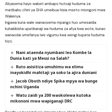
Aliyasema hayo wakati ambapo hutoaji huduma za
matibabu chini ya SHA umeibua hisia mseto miongoni mwa
Wakenya.
Ingawa kuna wale wanaosema mpango huo umesaidia
kuhakikisha upatikanaji wa huduma za afya kwa wote, kunao
wanaodai umefanya iwe vigumu kwa wengi kupata huduma
hizo.
Nani ataenda nyumbani leo Kombe la
Dunia kati ya Messi na Salah?
Ruto asisitiza umuhimu wa elimu
inayokidhi mahitaji ya soko la ajira duniani
Jacob Oboth ndiye Spika mpya wa bunge
nchini Uganda
Watu zaidi ya 200 waokolewa kutoka
mikononi mwa wapiganaji DRC