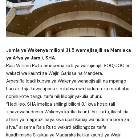
Jumla ya Wakenya milioni 31.5 wamejisajili na Mamlaka
ya Afya ya Jamii, SHA.
Rais William Ruto amesema kati ya waliojisajili, 800,000 ni
wakazi wa kaunti za Wajir, Garissa na Mandera.
Amesifia idadi kubwa ya Wakenya wanaojisajili na mpango
huo akiitaja kuwa upanuzi mkubwa wa huduma za matibabu
nchini kote tangu taifa hili lilipojinyakulia uhuru.
“Hadi leo, SHA imelipa shilingi bilioni 8.1 kwa hospitali
zinazowahudumia Wakenya katika kaunti hizi tatu, ikiashiria
athari ya mageuzi haya kwa upatikanaji wa huduma bora za
afya,” alisema Rais Ruto wakati akiliongoza taifa
kuadhimisha Sikukuu ya Madaraka katika kaunti ya Wajir.