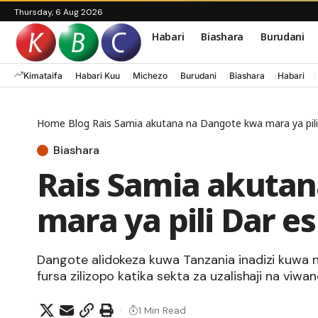
Thursday, 6 Aug 2026
Habari
Biashara
Burudani
Kimataifa
Habari Kuu
Michezo
Burudani
Biashara
Habari
Home
Blog
Rais Samia akutana na Dangote kwa mara ya pil
Biashara
Rais Samia akuta
mara ya pili Dar e
Dangote alidokeza kuwa Tanzania inadizi kuwa n
fursa zilizopo katika sekta za uzalishaji na viwan
1 Min Read