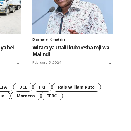
Biashara
Kimataifa
 ya bei
Wizara ya Utalii kuboresha mji wa
Malindi
February 5, 2024
FIFA
DCI
FKF
Rais William Ruto
ua
Morocco
IEBC