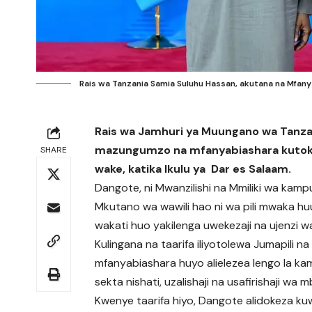
Rais wa Tanzania Samia Suluhu Hassan, akutana na Mfanyab
Rais wa Jamhuri ya Muungano wa Tanzan
mazungumzo na mfanyabiashara kutoka 
SHARE
wake, katika Ikulu ya Dar es Salaam.
Dangote, ni Mwanzilishi na Mmiliki wa kam
Mkutano wa wawili hao ni wa pili mwaka huu
wakati huo yakilenga uwekezaji na ujenzi 
Kulingana na taarifa iliyotolewa Jumapili 
mfanyabiashara huyo alielezea lengo la kam
sekta nishati, uzalishaji na usafirishaji wa m
Kwenye taarifa hiyo, Dangote alidokeza ku