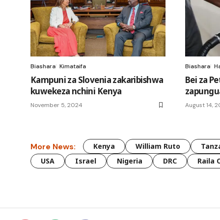
Biashara
Kimataifa
Biashara
H
Kampuni za Slovenia zakaribishwa
Bei za Pe
kuwekeza nchini Kenya
zapungua
November 5, 2024
August 14, 
More News:
Kenya
William Ruto
Tanz
USA
Israel
Nigeria
DRC
Raila 