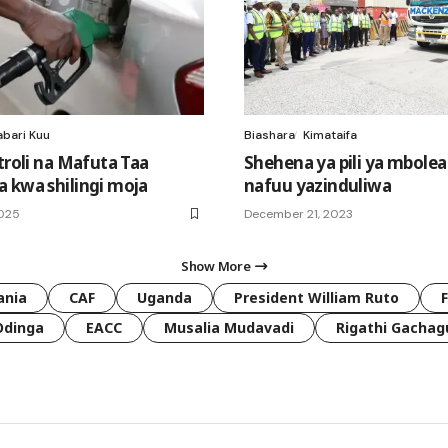
abari Kuu
Biashara
Kimataifa
troli na Mafuta Taa
Shehena ya pili ya mbolea
 kwa shilingi moja
nafuu yazinduliwa
2025
December 21, 2023
Show More
ania
CAF
Uganda
President William Ruto
Odinga
EACC
Musalia Mudavadi
Rigathi Gachag