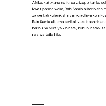
Afrika, kutokana na fursa zilizopo katika se
Kwa upande wake, Rais Samia alikaribisha 
za serikali kufanikisha yaliyojadiliwa kwa k
Rais Samia alisema serikali yake itashirikia
karibu na sekt ya kibinafsi, kubuni nafasi za
raia wa taifa hilo.