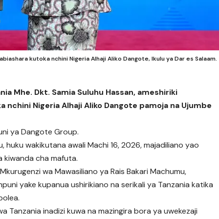
iashara kutoka nchini Nigeria Alhaji Aliko Dangote, Ikulu ya Dar es Salaam.
ia Mhe. Dkt. Samia Suluhu Hassan, ameshiriki
nchini Nigeria Alhaji Aliko Dangote pamoja na Ujumbe
puni ya Dangote Group.
, huku wakikutana awali Machi 16, 2026, majadiliano yao
wa kiwanda cha mafuta.
na Mkurugenzi wa Mawasiliano ya Rais Bakari Machumu,
puni yake kupanua ushirikiano na serikali ya Tanzania katika
bolea.
wa Tanzania inadizi kuwa na mazingira bora ya uwekezaji