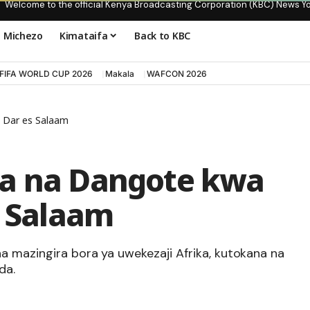
Welcome to the official Kenya Broadcasting Corporation (KBC) News Y
Michezo
Kimataifa
Back to KBC
FIFA WORLD CUP 2026
Makala
WAFCON 2026
i Dar es Salaam
na na Dangote kwa
s Salaam
a mazingira bora ya uwekezaji Afrika, kutokana na
da.