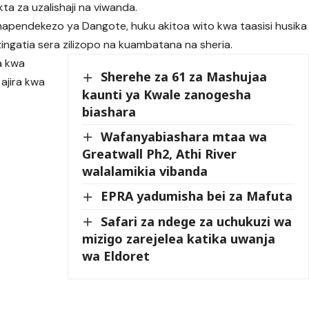
kta za uzalishaji na viwanda.
mapendekezo ya Dangote, huku akitoa wito kwa taasisi husika
uzingatia sera zilizopo na kuambatana na sheria.
na kwa
Sherehe za 61 za Mashujaa
 ajira kwa
kaunti ya Kwale zanogesha
biashara
Wafanyabiashara mtaa wa
Greatwall Ph2, Athi River
walalamikia vibanda
EPRA yadumisha bei za Mafuta
Safari za ndege za uchukuzi wa
mizigo zarejelea katika uwanja
wa Eldoret