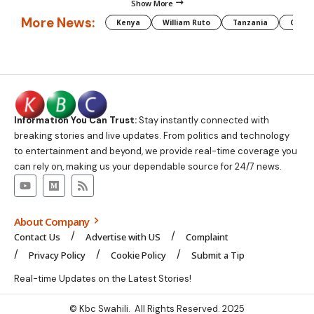
Show More
More News:
Kenya
William Ruto
Tanzania
CAF
Information You Can Trust:
Stay instantly connected with
breaking stories and live updates. From politics and technology
to entertainment and beyond, we provide real-time coverage you
can rely on, making us your dependable source for 24/7 news.
About Company
Contact Us
Advertise with US
Complaint
Privacy Policy
Cookie Policy
Submit a Tip
Real-time Updates on the Latest Stories!
© Kbc Swahili. All Rights Reserved. 2025