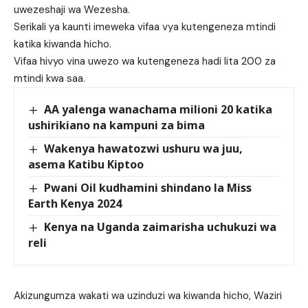
uwezeshaji wa Wezesha.
Serikali ya kaunti imeweka vifaa vya kutengeneza mtindi
katika kiwanda hicho.
Vifaa hivyo vina uwezo wa kutengeneza hadi lita 200 za
mtindi kwa saa.
AA yalenga wanachama milioni 20 katika
ushirikiano na kampuni za bima
Wakenya hawatozwi ushuru wa juu,
asema Katibu Kiptoo
Pwani Oil kudhamini shindano la Miss
Earth Kenya 2024
Kenya na Uganda zaimarisha uchukuzi wa
reli
Akizungumza wakati wa uzinduzi wa kiwanda hicho, Waziri