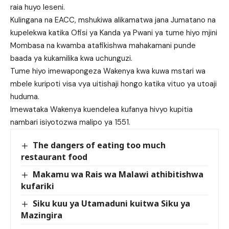
raia huyo leseni.
Kulingana na EACC, mshukiwa alikamatwa jana Jumatano na
kupelekwa katika Ofisi ya Kanda ya Pwani ya tume hiyo mjini
Mombasa na kwamba atafikishwa mahakamani punde
baada ya kukamilika kwa uchunguzi.
Tume hiyo imewapongeza Wakenya kwa kuwa mstari wa
mbele kuripoti visa vya uitishaji hongo katika vituo ya utoaji
huduma.
Imewataka Wakenya kuendelea kufanya hivyo kupitia
nambari isiyotozwa malipo ya 1551.
The dangers of eating too much
restaurant food
Makamu wa Rais wa Malawi athibitishwa
kufariki
Siku kuu ya Utamaduni kuitwa Siku ya
Mazingira