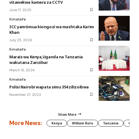
vitawekwa kamera za CCTV
June 17, 2025
Kimataifa
ICC yamtimua kiongozi wa mashtaka Karim
Khan
July 25, 2026
Kimataifa
Marais wa Kenya,Uganda na Tanzania
wakutana Zanzibar
March 15, 2024
Kimataifa
Polisi Nairobi wapata simu 354 zilizoibwa
November 27, 2023
Show More
More News:
Kenya
William Ruto
Tanzania
CAF