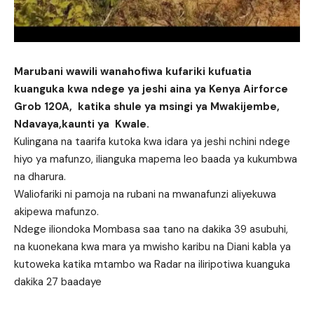
Marubani wawili wanahofiwa kufariki kufuatia
kuanguka kwa ndege ya jeshi aina ya Kenya Airforce
Grob 120A, katika shule ya msingi ya Mwakijembe,
Ndavaya,kaunti ya Kwale.
Kulingana na taarifa kutoka kwa idara ya jeshi nchini ndege
hiyo ya mafunzo, ilianguka mapema leo baada ya kukumbwa
na dharura.
Waliofariki ni pamoja na rubani na mwanafunzi aliyekuwa
akipewa mafunzo.
Ndege iliondoka Mombasa saa tano na dakika 39 asubuhi,
na kuonekana kwa mara ya mwisho karibu na Diani kabla ya
kutoweka katika mtambo wa Radar na iliripotiwa kuanguka
dakika 27 baadaye