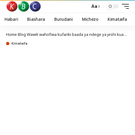
Aa
Habari
Biashara
Burudani
Michezo
Kimataifa
Home
Blog
Wawili wahofiwa kufariki baada ya ndege ya jeshi kuanguka Kwale
Kimataifa