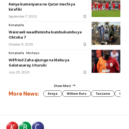
Kenya kumenyana na Qatar mechi ya
kirafiki
September 7, 2023
Kimataifa
Waisraeli waadhimisha kumbukumbu ya
Oktoba 7
October 8, 2025
Kimataifa
Michezo
Wilfried Zaha ajiunga na klabu ya
Galatasaray, Uturuki
July 25, 2023
Show More
More News:
Kenya
William Ruto
Tanzania
CAF