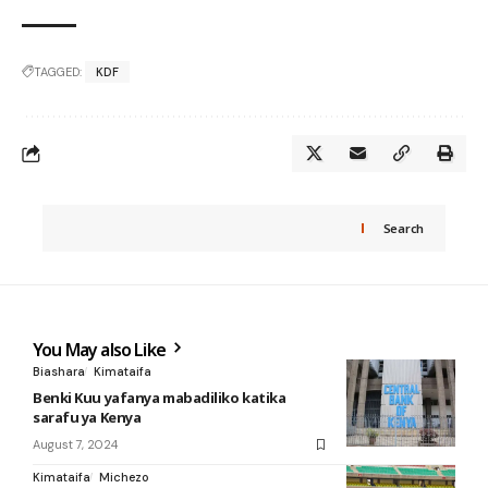
TAGGED:
KDF
Search
You May also Like
Biashara
Kimataifa
Benki Kuu yafanya mabadiliko katika
sarafu ya Kenya
August 7, 2024
Kimataifa
Michezo