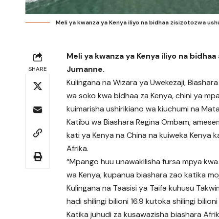
Meli ya kwanza ya Kenya iliyo na bidhaa zisizotozwa ushu
Meli ya kwanza ya Kenya iliyo na bidhaa
Jumanne.
SHARE
Kulingana na Wizara ya Uwekezaji, Biashar
wa soko kwa bidhaa za Kenya, chini ya mpa
kuimarisha ushirikiano wa kiuchumi na Matai
Katibu wa Biashara Regina Ombam, amesema 
kati ya Kenya na China na kuiweka Kenya k
Afrika.
“Mpango huu unawakilisha fursa mpya kwa w
wa Kenya, kupanua biashara zao katika mo
Kulingana na Taasisi ya Taifa kuhusu Takw
hadi shilingi bilioni 16.9 kutoka shilingi bil
Katika juhudi za kusawazisha biashara Afr