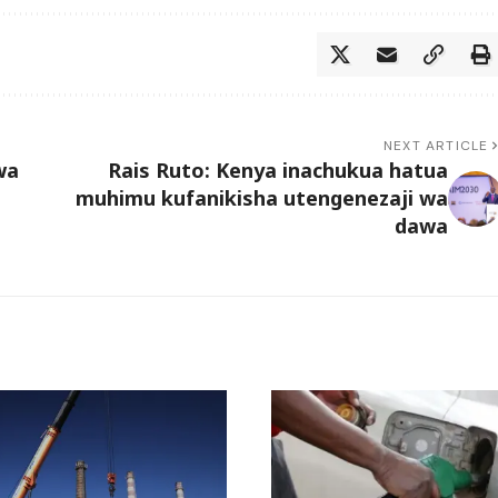
NEXT ARTICLE
wa
Rais Ruto: Kenya inachukua hatua
muhimu kufanikisha utengenezaji wa
dawa