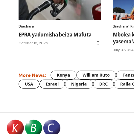
Biashara
Biashara
Ki
EPRA yadumisha bei za Mafuta
Mbolea k
yasema W
October 15, 2025
July 3, 2024
More News:
Kenya
William Ruto
Tanz
USA
Israel
Nigeria
DRC
Raila 