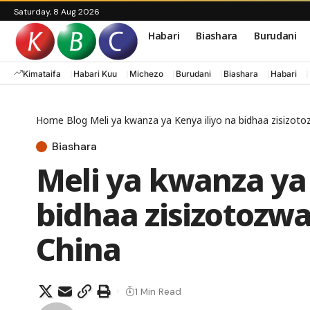
Saturday, 8 Aug 2026
Habari
Biashara
Burudani
Kimataifa
Habari Kuu
Michezo
Burudani
Biashara
Habari
Home
Blog
Meli ya kwanza ya Kenya iliyo na bidhaa zisizoto
Biashara
Meli ya kwanza ya 
bidhaa zisizotozwa
China
1 Min Read