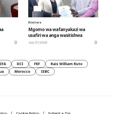
Biashara
aa
Mgomo wa wafanyakazi wa
usafiri wa anga wasitishwa
July 27, 2026
FIFA
DCI
FKF
Rais William Ruto
ua
Morocco
IEBC
olicy
Cookie Policy
Submit a Tip