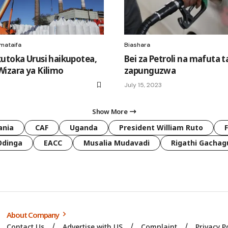
mataifa
Biashara
utoka Urusi haikupotea,
Bei za Petroli na mafuta t
izara ya Kilimo
zapunguzwa
July 15, 2023
Show More
ania
CAF
Uganda
President William Ruto
Odinga
EACC
Musalia Mudavadi
Rigathi Gachag
About Company
Contact Us
Advertise with US
Complaint
Privacy P