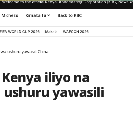
Welcome to the official Kenya Broadcasting Corporation (KBC) News Y
Michezo
Kimataifa
Back to KBC
FIFA WORLD CUP 2026
Makala
WAFCON 2026
zwa ushuru yawasili China
Kenya iliyo na
 ushuru yawasili