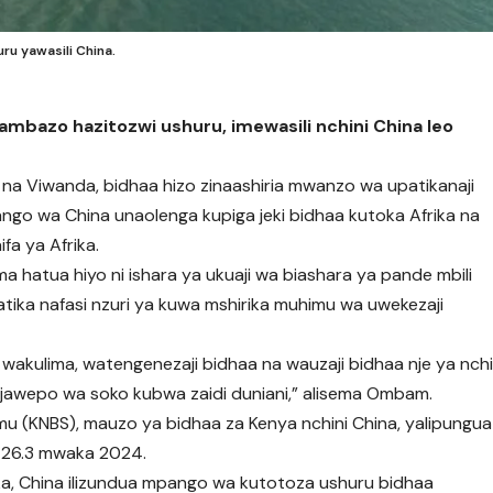
ru yawasili China.
 ambazo hazitozwi ushuru, imewasili nchini China leo
a na Viwanda, bidhaa hizo zinaashiria mwanzo wa upatikanaji
ngo wa China unaolenga kupiga jeki bidhaa kutoka Afrika na
fa ya Afrika.
hatua hiyo ni ishara ya ukuaji wa biashara ya pande mbili
atika nafasi nzuri ya kuwa mshirika muhimu wa uwekezaji
akulima, watengenezaji bidhaa na wauzaji bidhaa nje ya nch
jawepo wa soko kubwa zaidi duniani,” alisema Ombam.
imu (KNBS), mauzo ya bidhaa za Kenya nchini China, yalipungua
ioni 26.3 mwaka 2024.
ika, China ilizundua mpango wa kutotoza ushuru bidhaa