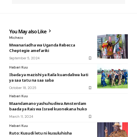
You May also Like
Michezo
Mwanariadha wa Uganda Rebecca
Cheptegie amefariki
September 5, 2024
Habari Kuu
Ibada ya mazishi ya Raila kuandaliwa kati
ya saa tatu na saa saba
October 18, 2025
Habari Kuu
Maandamano yashuhudiwa Amsterdam
baada ya Rais wa Israel kuonekana huko
March 11, 2024
Habari Kuu
Ruto: Kusudi letu ni kusuluhisha