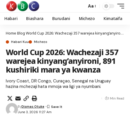
Aa
Habari
Biashara
Burudani
Michezo
Kimataifa
Home
Blog
World Cup 2026: Wachezaji 357 warejea kinyang’anyironi, 891 kushiriki mara ya kwanza
Habari Kuu
Michezo
World Cup 2026: Wachezaji 357
warejea kinyang’anyironi, 891
kushiriki mara ya kwanza
Ivory Coast, DR Congo, Curaçao, Senegal na Uruguay
hazina mchezaji hata mmoja wa ligi ya nyumbani.
1 Min Read
By
Dismas Otuke
June 3, 2026 11:27 Am