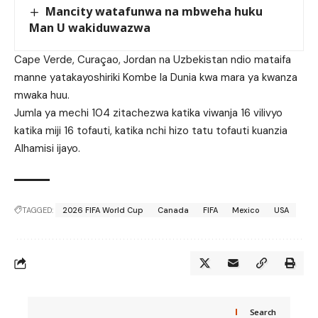
Mancity watafunwa na mbweha huku
Man U wakiduwazwa
Cape Verde, Curaçao, Jordan na Uzbekistan ndio mataifa
manne yatakayoshiriki Kombe la Dunia kwa mara ya kwanza
mwaka huu.
Jumla ya mechi 104 zitachezwa katika viwanja 16 vilivyo
katika miji 16 tofauti, katika nchi hizo tatu tofauti kuanzia
Alhamisi ijayo.
TAGGED:
2026 FIFA World Cup
Canada
FIFA
Mexico
USA
Search