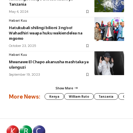
Tanzania
May 4, 2024
Habari Kuu
Hatukubali shilingi bilioni 3 ng’oo!
Wahadhiri waapa huku wakiendelea na
mgomo
October 23, 2025
Habari Kuu
Mwanawe El Chapo akanusha mashtaka ya
ulanguzi
September 19, 2023
Show More
More News:
Kenya
William Ruto
Tanzania
CAF