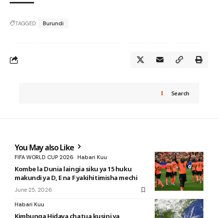
TAGGED:
Burundi
Search
You May also Like
FIFA WORLD CUP 2026
Habari Kuu
Kombe la Dunia laingia siku ya 15 huku
makundi ya D, E na F yakihitimisha mechi
June 25, 2026
Habari Kuu
Kimbunga Hidaya chatua kusini ya