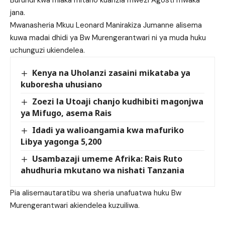
jana.
Mwanasheria Mkuu Leonard Manirakiza Jumanne alisema
kuwa madai dhidi ya Bw Murengerantwari ni ya muda huku
uchunguzi ukiendelea.
Kenya na Uholanzi zasaini mikataba ya
kuboresha uhusiano
Zoezi la Utoaji chanjo kudhibiti magonjwa
ya Mifugo, asema Rais
Idadi ya walioangamia kwa mafuriko
Libya yagonga 5,200
Usambazaji umeme Afrika: Rais Ruto
ahudhuria mkutano wa nishati Tanzania
Pia alisemautaratibu wa sheria unafuatwa huku Bw
Murengerantwari akiendelea kuzuiliwa.