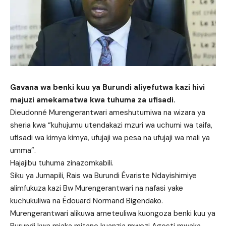
Gavana wa benki kuu ya Burundi aliyefutwa kazi hivi
majuzi amekamatwa kwa tuhuma za ufisadi.
Dieudonné Murengerantwari ameshutumiwa na wizara ya
sheria kwa “kuhujumu utendakazi mzuri wa uchumi wa taifa,
ufisadi wa kimya kimya, ufujaji wa pesa na ufujaji wa mali ya
umma”.
Hajajibu tuhuma zinazomkabili.
Siku ya Jumapili, Rais wa Burundi Évariste Ndayishimiye
alimfukuza kazi Bw Murengerantwari na nafasi yake
kuchukuliwa na Édouard Normand Bigendako.
Murengerantwari alikuwa ameteuliwa kuongoza benki kuu ya
Burundi kwa miaka mitano kuanzia mwezi Agosti mwaka