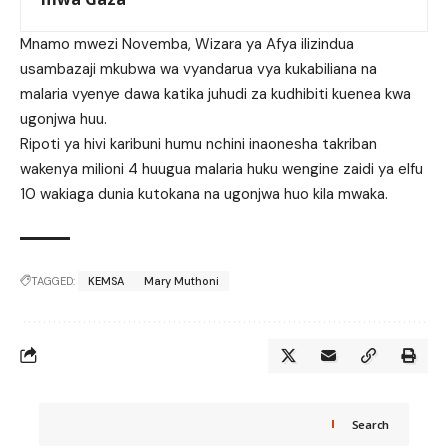
Mnamo mwezi Novemba, Wizara ya Afya ilizindua
usambazaji mkubwa wa vyandarua vya kukabiliana na
malaria vyenye dawa katika juhudi za kudhibiti kuenea kwa
ugonjwa huu.
Ripoti ya hivi karibuni humu nchini inaonesha takriban
wakenya milioni 4 huugua malaria huku wengine zaidi ya elfu
10 wakiaga dunia kutokana na ugonjwa huo kila mwaka.
TAGGED:
KEMSA
Mary Muthoni
Search