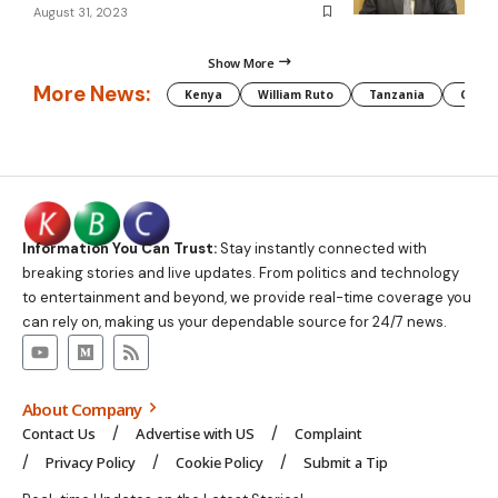
August 31, 2023
Show More
More News:
Kenya
William Ruto
Tanzania
CAF
Information You Can Trust:
Stay instantly connected with
breaking stories and live updates. From politics and technology
to entertainment and beyond, we provide real-time coverage you
can rely on, making us your dependable source for 24/7 news.
About Company
Contact Us
Advertise with US
Complaint
Privacy Policy
Cookie Policy
Submit a Tip