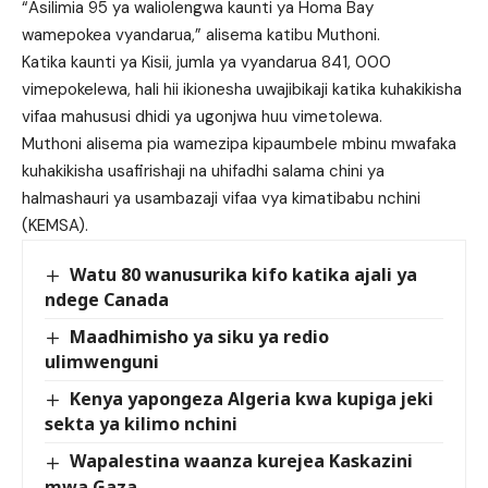
“Asilimia 95 ya waliolengwa kaunti ya Homa Bay
wamepokea vyandarua,” alisema katibu Muthoni.
Katika kaunti ya Kisii, jumla ya vyandarua 841, 000
vimepokelewa, hali hii ikionesha uwajibikaji katika kuhakikisha
vifaa mahususi dhidi ya ugonjwa huu vimetolewa.
Muthoni alisema pia wamezipa kipaumbele mbinu mwafaka
kuhakikisha usafirishaji na uhifadhi salama chini ya
halmashauri ya usambazaji vifaa vya kimatibabu nchini
(KEMSA).
Watu 80 wanusurika kifo katika ajali ya
ndege Canada
Maadhimisho ya siku ya redio
ulimwenguni
Kenya yapongeza Algeria kwa kupiga jeki
sekta ya kilimo nchini
Wapalestina waanza kurejea Kaskazini
mwa Gaza