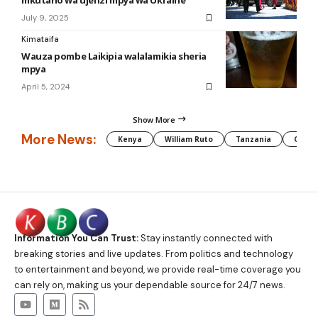
mkutano wa ujenzi mpya wa Ukraine
July 9, 2025
Kimataifa
Wauza pombe Laikipia walalamikia sheria
mpya
April 5, 2024
Show More
More News:
Kenya
William Ruto
Tanzania
CAF
Information You Can Trust:
Stay instantly connected with
breaking stories and live updates. From politics and technology
to entertainment and beyond, we provide real-time coverage you
can rely on, making us your dependable source for 24/7 news.