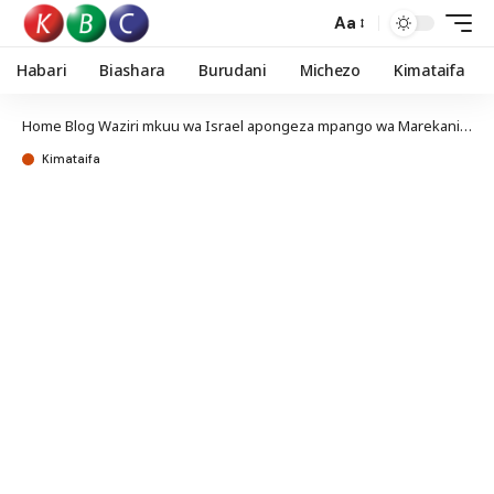
Aa
Habari
Biashara
Burudani
Michezo
Kimataifa
Home
Blog
Waziri mkuu wa Israel apongeza mpango wa Marekani kuhusu Gaza
Kimataifa