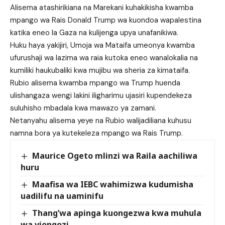
Alisema atashirikiana na Marekani kuhakikisha kwamba
mpango wa Rais Donald Trump wa kuondoa wapalestina
katika eneo la Gaza na kulijenga upya unafanikiwa.
Huku haya yakijiri, Umoja wa Mataifa umeonya kwamba
ufurushaji wa lazima wa raia kutoka eneo wanalokalia na
kumiliki haukubaliki kwa mujibu wa sheria za kimataifa.
Rubio alisema kwamba mpango wa Trump huenda
ulishangaza wengi lakini iligharimu ujasiri kupendekeza
suluhisho mbadala kwa mawazo ya zamani.
Netanyahu alisema yeye na Rubio walijadiliana kuhusu
namna bora ya kutekeleza mpango wa Rais Trump.
Maurice Ogeto mlinzi wa Raila aachiliwa
huru
Maafisa wa IEBC wahimizwa kudumisha
uadilifu na uaminifu
Thang’wa apinga kuongezwa kwa muhula
wa viongozi