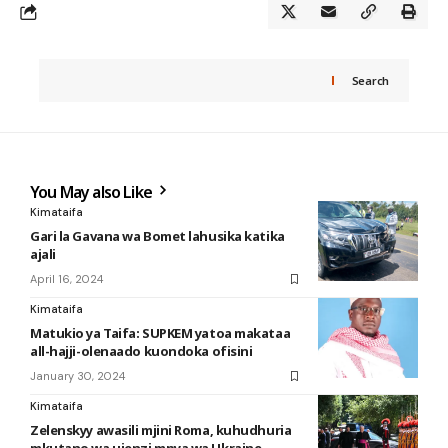
Search
You May also Like
Kimataifa
Gari la Gavana wa Bomet lahusika katika
ajali
April 16, 2024
Kimataifa
Matukio ya Taifa: SUPKEM yatoa makataa
all-hajji-olenaado kuondoka ofisini
January 30, 2024
Kimataifa
Zelenskyy awasili mjini Roma, kuhudhuria