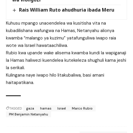
Rais William Ruto ahudhuria ibada Meru
Kuhusu mpango unaoendelea wa kusitisha vita na
kubadilishana wafungwa na Hamas, Netanyahu alionya
kwamba “malango ya kuzimu” yatafunguliwa iwapo raia
wote wa Israel hawataachiliwa.
Rubio kwa upande wake alisema kwamba kundi la wapiganaji
la Hamas haliwezi kuendelea kutekeleza shughuli kama jeshi
la serikali.
Kulingana naye iwapo hilo litakubaliwa, basi amani
haitapatikana.
TAGGED:
gaza
hamas
Israel
Marco Rubio
PM Benjamin Netanyahu