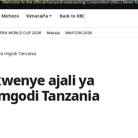
Welcome to the official Kenya Broadcasting Corporation (KBC) News Y
Michezo
Kimataifa
Back to KBC
FIFA WORLD CUP 2026
Makala
WAFCON 2026
wa mgodi Tanzania
wenye ajali ya
mgodi Tanzania