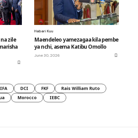
Habari Kuu
 na zile
Maendeleo yamezagaa kila pembe
imarisha
ya nchi, asema Katibu Omollo
June 30, 2026
FIFA
DCI
FKF
Rais William Ruto
ua
Morocco
IEBC