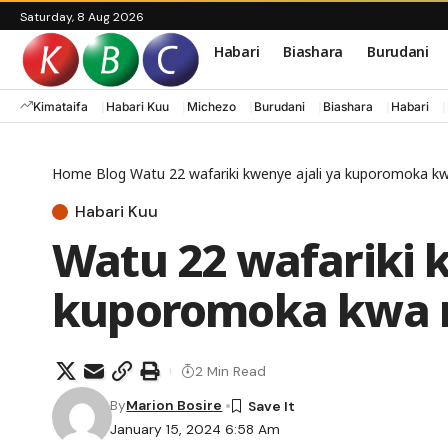
Saturday, 8 Aug 2026
Habari
Biashara
Burudani
Kimataifa
Habari Kuu
Michezo
Burudani
Biashara
Habari
Home
Blog
Watu 22 wafariki kwenye ajali ya kuporomoka k
Habari Kuu
Watu 22 wafariki k
kuporomoka kwa 
2 Min Read
By
Marion Bosire
January 15, 2024 6:58 Am