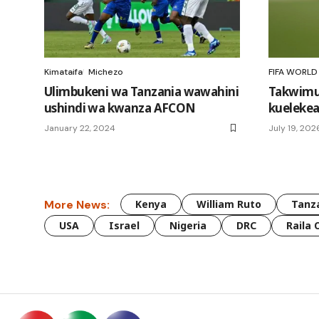
Kimataifa
Michezo
FIFA WORLD
Ulimbukeni wa Tanzania wawahini
Takwimu
ushindi wa kwanza AFCON
kuelekea 
January 22, 2024
July 19, 202
More News:
Kenya
William Ruto
Tanz
USA
Israel
Nigeria
DRC
Raila 