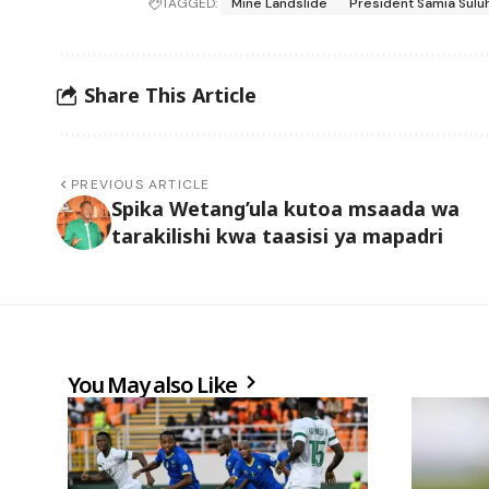
TAGGED:
Mine Landslide
President Samia Sulu
Share This Article
PREVIOUS ARTICLE
Spika Wetang’ula kutoa msaada wa
tarakilishi kwa taasisi ya mapadri
You May also Like