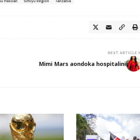
hu Hassan
Simiyu Region
Tanzania
NEXT ARTICLE
Mimi Mars aondoka hospitalini