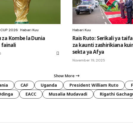
 CUP 2026
Habari Kuu
Habari Kuu
 za Kombe la Dunia
Rais Ruto: Serikali ya taifa
fainali
za kaunti zashirikiana ku
sekta ya Afya
6
November 19, 2025
Show More
ania
CAF
Uganda
President William Ruto
Odinga
EACC
Musalia Mudavadi
Rigathi Gachag