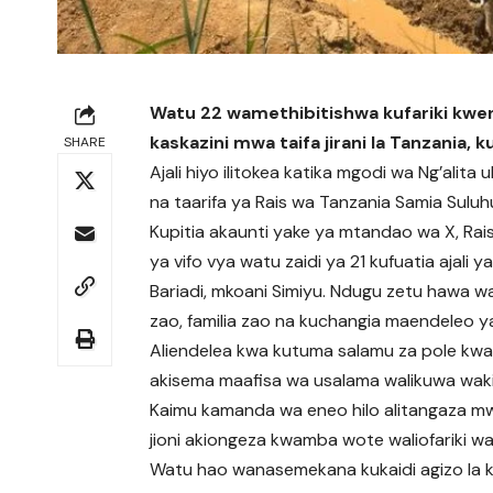
Watu 22 wamethibitishwa kufariki kwen
kaskazini mwa taifa jirani la Tanzania, ku
SHARE
Ajali hiyo ilitokea katika mgodi wa Ng’alita
na taarifa ya Rais wa Tanzania Samia Suluh
Kupitia akaunti yake ya mtandao wa X, Rai
ya vifo vya watu zaidi ya 21 kufuatia ajali 
Bariadi, mkoani Simiyu. Ndugu zetu hawa wal
zao, familia zao na kuchangia maendeleo ya 
Aliendelea kwa kutuma salamu za pole kwa 
akisema maafisa wa usalama walikuwa wakiji
Kaimu kamanda wa eneo hilo alitangaza mwi
jioni akiongeza kwamba wote waliofariki 
Watu hao wanasemekana kukaidi agizo la ku