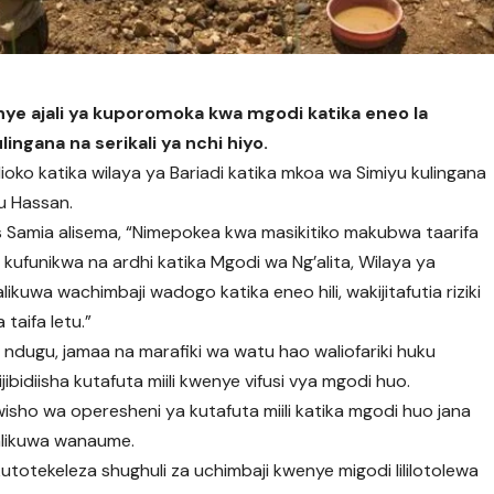
ye ajali ya kuporomoka kwa mgodi katika eneo la
lingana na serikali ya nchi hiyo.
 ulioko katika wilaya ya Bariadi katika mkoa wa Simiyu kulingana
u Hassan.
s Samia alisema, “Nimepokea kwa masikitiko makubwa taarifa
ya kufunikwa na ardhi katika Mgodi wa Ng’alita, Wilaya ya
ikuwa wachimbaji wadogo katika eneo hili, wakijitafutia riziki
taifa letu.”
ndugu, jamaa na marafiki wa watu hao waliofariki huku
bidiisha kutafuta miili kwenye vifusi vya mgodi huo.
sho wa operesheni ya kutafuta miili katika mgodi huo jana
walikuwa wanaume.
totekeleza shughuli za uchimbaji kwenye migodi lililotolewa