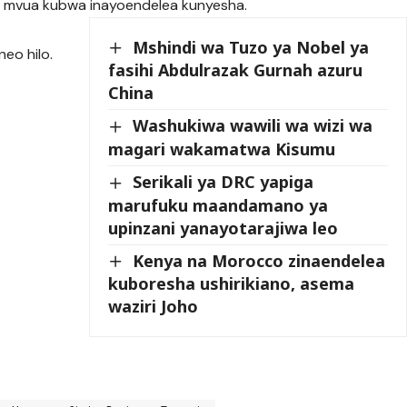
a mvua kubwa inayoendelea kunyesha.
Mshindi wa Tuzo ya Nobel ya
eo hilo.
fasihi Abdulrazak Gurnah azuru
China
Washukiwa wawili wa wizi wa
magari wakamatwa Kisumu
Serikali ya DRC yapiga
marufuku maandamano ya
upinzani yanayotarajiwa leo
Kenya na Morocco zinaendelea
kuboresha ushirikiano, asema
waziri Joho