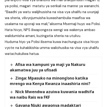
ya polisi, magari matatu ya serikali na manne ya wananchi.
“Baadhi ya watu walijihusisha na visa vya uhalifu na uvunjaji
wa sheria, vilivyojumuisha kuwashambulia maafisa wa
usalama na uporaji wa mali,”alisema Msemaji huyo wa Polisi.
Hata hivyo, NPS iliwapongeza wengi wa wakenya ambao
walidumisha amani, kuzingatia sheria na utulivu.
Huduma hiyo ya Polisi ilisema kuwa inachunguza visa hivyo
vyote na kuhakikishia umma waliohusika na visa vya uhalifu
watachukuliwa hatua.
Afisa wa kampuni ya maji ya Nakuru
akamatwa juu ya ufisadi
Zinga: Mpasuko na minong’ono katika
mrengo wa Kenya Kwanza inaashiria nini?
Nick Mwendwa azuiwa kuwania wadhifa
wa naibu Rais wa FKF
Gavana Njuki awaonya madaktari