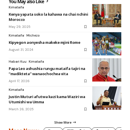
You May also Like
Kimataifa
Kenya yapata soko la kahawa na chai nchini
Morocco
May 29, 2025
Kimataifa
Michezo
Kipyegon aonyesha makeke mjini Rome
August 31, 2024
Habari Kuu
Kimataifa
Papa Leo ashushia rungu mataifa tajiri na
“madikteta” wanaochochea vita
April 17, 2026
Kimataifa
Justin Muturi afutwa kazi kama Waziri wa
Utumishi wa Umma
March 26, 2025
Show More