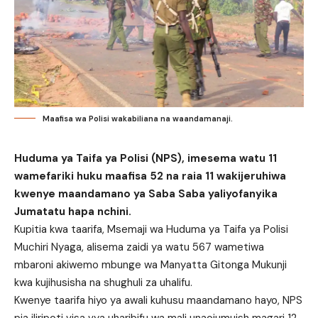
Maafisa wa Polisi wakabiliana na waandamanaji.
Huduma ya Taifa ya Polisi (NPS), imesema watu 11
wamefariki huku maafisa 52 na raia 11 wakijeruhiwa
kwenye maandamano ya Saba Saba yaliyofanyika
Jumatatu hapa nchini.
Kupitia kwa taarifa, Msemaji wa Huduma ya Taifa ya Polisi
Muchiri Nyaga, alisema zaidi ya watu 567 wametiwa
mbaroni akiwemo mbunge wa Manyatta Gitonga Mukunji
kwa kujihusisha na shughuli za uhalifu.
Kwenye taarifa hiyo ya awali kuhusu maandamano hayo, NPS
pia iliripoti visa vya uharibifu wa mali unaojumuish magari 12