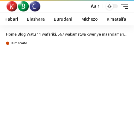
Aa
Habari
Biashara
Burudani
Michezo
Kimataifa
Home
Blog
Watu 11 wafariki, 567 wakamatwa kwenye maandamano ya Saba Saba
Kimataifa