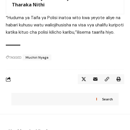
Tharaka Nithi
“Huduma ya Taifa ya Polisi inatoa wito kwa yeyote aliye na
habari kuhusu watu waliojihusisha na visa vya uhalifu kuripoti
katika kituo cha polisi kilicho karibu,”ilisema taarifa hiyo.
TAGGED:
Muchiri Nyaga
Search