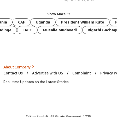
September 22, 2023
Show More
ania
CAF
Uganda
President William Ruto
Odinga
EACC
Musalia Mudavadi
Rigathi Gachag
About Company
Contact Us
Advertise with US
Complaint
Privacy P
Real-time Updates on the Latest Stories!
© Kbc Swahili. All Rights Reserved. 2025