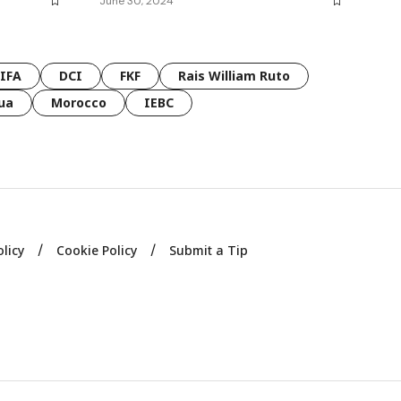
June 30, 2024
FIFA
DCI
FKF
Rais William Ruto
ua
Morocco
IEBC
olicy
Cookie Policy
Submit a Tip