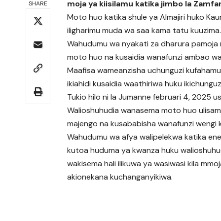
moja ya kiisilamu katika jimbo la Zamfar
SHARE
Moto huo katika shule ya Almajiri huko Ka
iligharimu muda wa saa kama tatu kuuzima
Wahudumu wa nyakati za dharura pamoja na 
moto huo na kusaidia wanafunzi ambao wali
Maafisa wameanzisha uchunguzi kufahamu c
ikiahidi kusaidia waathiriwa huku ikichungu
Tukio hilo ni la Jumanne februari 4, 2025 us
Walioshuhudia wanasema moto huo ulisam
majengo na kusababisha wanafunzi wengi k
Wahudumu wa afya walipelekwa katika eneo
kutoa huduma ya kwanza huku walioshuhu
wakisema hali ilikuwa ya wasiwasi kila mmo
akionekana kuchanganyikiwa.