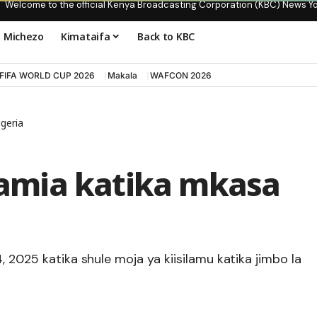
Welcome to the official Kenya Broadcasting Corporation (KBC) News Y
Michezo
Kimataifa
Back to KBC
FIFA WORLD CUP 2026
Makala
WAFCON 2026
geria
mia katika mkasa
, 2025 katika shule moja ya kiisilamu katika jimbo la