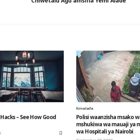
Chiwetalu Agu amsifia Yemi Alade
Kimataifa
 Hacks – See How Good
Polisi waanzisha msako w
mshukiwa wa mauaji ya 
wa Hospitali ya Nairobi
4