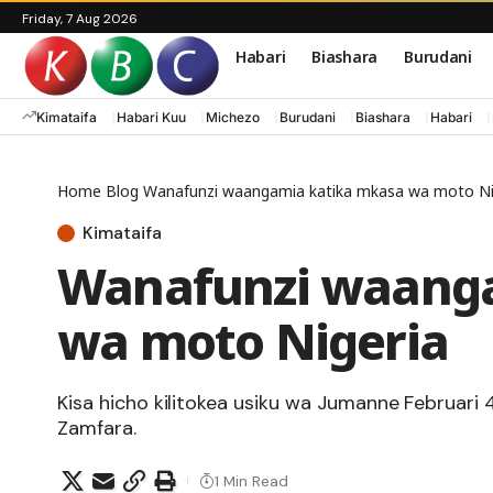
Friday, 7 Aug 2026
Habari
Biashara
Burudani
Kimataifa
Habari Kuu
Michezo
Burudani
Biashara
Habari
Home
Blog
Wanafunzi waangamia katika mkasa wa moto Ni
Kimataifa
Wanafunzi waanga
wa moto Nigeria
Kisa hicho kilitokea usiku wa Jumanne Februari 4
Zamfara.
1 Min Read