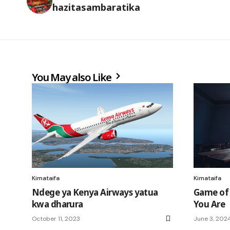
hazitasambaratika
You May also Like
Kimataifa
Kimataifa
Ndege ya Kenya Airways yatua
Game of
kwa dharura
You Are
October 11, 2023
June 3, 202