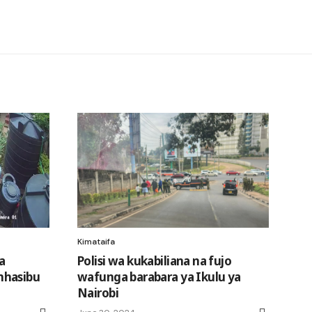
Kimataifa
a
Polisi wa kukabiliana na fujo
mhasibu
wafunga barabara ya Ikulu ya
Nairobi