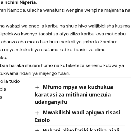
a nchini Nigeria.
uran Namoda, uliacha wanafunzi wengine wengi na majeraha na
.
wakazi wa eneo la karibu na shule hiyo walijibidiisha kuzima
pelekwa kwenye taasisi za afya zilizo karibu kwa matibabu.
hanzo cha moto huo huku serikali ya jimbo la Zamfara
za upya mikakati ya usalama katika taasisi za elimu.
iku.
baa haraka shuleni humo na kuteketeza sehemu kubwa ya
ukwama ndani ya majengo fulani.
 la tukio
Mfumo mpya wa kuchukua
dia
karatasi za mitihani umezuia
ja
udanganyifu
Mwakilishi wadi apigwa risasi
Isiolo
Rubani aliyefariki katika ajali