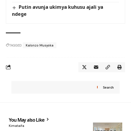
Putin avunja ukimya kuhusu ajali ya
ndege
TAGGED:
Kalonzo Musyoka
Search
You May also Like
Kimataifa