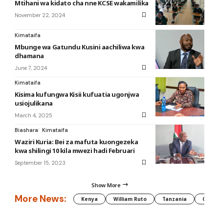
Mtihani wa kidato cha nne KCSE wakamilika
November 22, 2024
Kimataifa
Mbunge wa Gatundu Kusini aachiliwa kwa
dhamana
June 7, 2024
Kimataifa
Kisima kufungwa Kisii kufuatia ugonjwa
usiojulikana
March 4, 2025
Biashara
Kimataifa
Waziri Kuria: Bei za mafuta kuongezeka
kwa shilingi 10 kila mwezi hadi Februari
September 15, 2023
Show More
More News:
Kenya
William Ruto
Tanzania
CAF