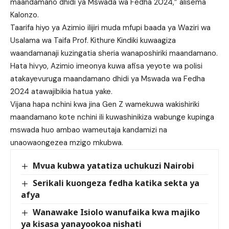
maandamano dhidi ya Mswada wa Fedha 2024,” alisema
Kalonzo.
Taarifa hiyo ya Azimio ilijiri muda mfupi baada ya Waziri wa
Usalama wa Taifa Prof. Kithure Kindiki kuwaagiza
waandamanaji kuzingatia sheria wanaposhiriki maandamano.
Hata hivyo, Azimio imeonya kuwa afisa yeyote wa polisi
atakayevuruga maandamano dhidi ya Mswada wa Fedha
2024 atawajibikia hatua yake.
Vijana hapa nchini kwa jina Gen Z wamekuwa wakishiriki
maandamano kote nchini ili kuwashinikiza wabunge kupinga
mswada huo ambao wameutaja kandamizi na
unaowaongezea mzigo mkubwa.
Mvua kubwa yatatiza uchukuzi Nairobi
Serikali kuongeza fedha katika sekta ya
afya
Wanawake Isiolo wanufaika kwa majiko
ya kisasa yanayookoa nishati