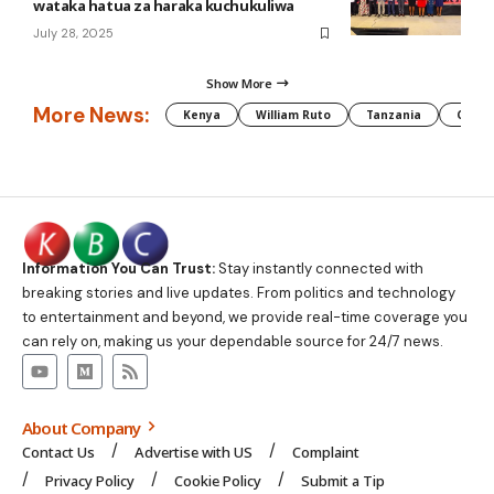
wataka hatua za haraka kuchukuliwa
July 28, 2025
Show More
More News:
Kenya
William Ruto
Tanzania
CAF
Information You Can Trust:
Stay instantly connected with
breaking stories and live updates. From politics and technology
to entertainment and beyond, we provide real-time coverage you
can rely on, making us your dependable source for 24/7 news.
About Company
Contact Us
Advertise with US
Complaint
Privacy Policy
Cookie Policy
Submit a Tip