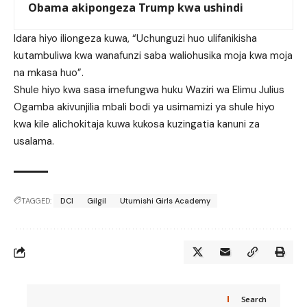
Obama akipongeza Trump kwa ushindi
Idara hiyo iliongeza kuwa, “Uchunguzi huo ulifanikisha
kutambuliwa kwa wanafunzi saba waliohusika moja kwa moja
na mkasa huo”.
Shule hiyo kwa sasa imefungwa huku Waziri wa Elimu Julius
Ogamba akivunjilia mbali bodi ya usimamizi ya shule hiyo
kwa kile alichokitaja kuwa kukosa kuzingatia kanuni za
usalama.
TAGGED:
DCI
Gilgil
Utumishi Girls Academy
Search