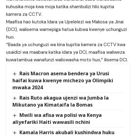
kuhusika moja kwa moja katika shambulizi hilo kupitia
kamera za CCTV.
Maafisa hao kutoka Idara ya Upelelezi wa Makosa ya Jinai
(DCI), walisema wamepiga hatua kubwa kwenye uchunguzi
huo.
“Baada ya uchunguzi wa kina kupitia kamera za CCTV kwa
usaidizi wa maabara katika idara ya DCI, maafisa waliweza
kuwatambua wanafunzi waliowasha moto huo,” ilisema DCI.
Rais Macron asema bendera ya Urusi
haifai kuwa kwenye michezo ya Olimpiki
mwaka 2024
Rais Ruto akagua ujenzi wa Jumba la
Mikutano ya Kimataifa la Bomas
Mwili wa afisa wa polisi wa Kenya
aliyefariki Haiti wawasili nchini
Kamala Harris akubali kushindwa huku