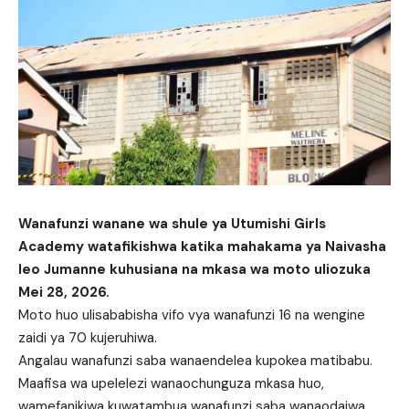
Wanafunzi wanane wa shule ya Utumishi Girls
Academy watafikishwa katika mahakama ya Naivasha
leo Jumanne kuhusiana na mkasa wa moto uliozuka
Mei 28, 2026.
Moto huo ulisababisha vifo vya wanafunzi 16 na wengine
zaidi ya 70 kujeruhiwa.
Angalau wanafunzi saba wanaendelea kupokea matibabu.
Maafisa wa upelelezi wanaochunguza mkasa huo,
wamefanikiwa kuwatambua wanafunzi saba wanaodaiwa