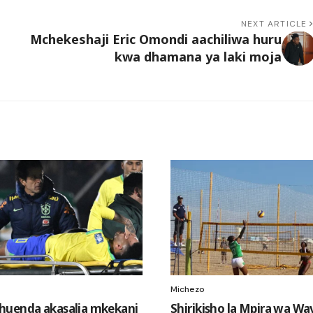
NEXT ARTICLE
Mchekeshaji Eric Omondi aachiliwa huru
kwa dhamana ya laki moja
Michezo
huenda akasalia mkekani
Shirikisho la Mpira wa Wa