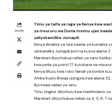
Timu ya taifa ya raga ya Kenya kwa wac
ya msururu wa Dunia msimu ujao baada 
SHARE
yaliyokamilika Jumapili.
Kenya ilimaliza ya tisa baada ya kumaliza
uliokamilika Jumapili jioni na kuzoa alama 2.
Marekani iliyochukua nafasi ya tano katika
kwa jumla ya pointi 17, kutokana na misurur
Kenya ilifuzu kwa robo fainali ya kombe kuu
Afrika Kusini ilitwaa ubingwa kwa alama 52,
iliyotwaa nafasi ya tatu.
Timu zingine zilizofuzu kwa mashindano ya d
Marekani zilizochukua nafasi za 4, 5, 6, 7 n