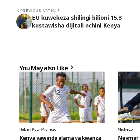
PREVIOUS ARTICLE
EU kuwekeza shilingi bilioni 15.3
kustawisha dijitali nchini Kenya
You May also Like
Habari Kuu
Michezo
Michezo
Kenya yawinda alama ya kwanza
Neymar 