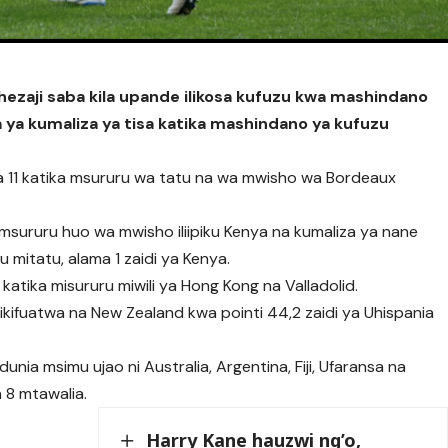
hezaji saba kila upande ilikosa kufuzu kwa mashindano
ya kumaliza ya tisa katika mashindano ya kufuzu
 ya 11 katika msururu wa tatu na wa mwisho wa Bordeaux
 msururu huo wa mwisho iliipiku Kenya na kumaliza ya nane
u mitatu, alama 1 zaidi ya Kenya.
 katika misururu miwili ya Hong Kong na Valladolid.
 ikifuatwa na New Zealand kwa pointi 44,2 zaidi ya Uhispania
unia msimu ujao ni Australia, Argentina, Fiji, Ufaransa na
a 8 mtawalia.
Harry Kane hauzwi ng’o,