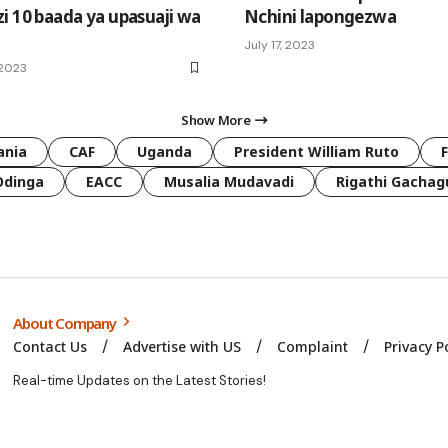
i 10 baada ya upasuaji wa
Nchini lapongezwa
July 17, 2023
 2023
Show More
ania
CAF
Uganda
President William Ruto
Odinga
EACC
Musalia Mudavadi
Rigathi Gachag
About Company
Contact Us
Advertise with US
Complaint
Privacy P
Real-time Updates on the Latest Stories!