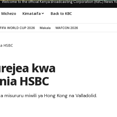
Welcome to the official Kenya Broadcasting Corporation (KBC) News Y
Michezo
Kimataifa
Back to KBC
FIFA WORLD CUP 2026
Makala
WAFCON 2026
nia HSBC
urejea kwa
nia HSBC
ka misururu miwili ya Hong Kong na Valladolid.