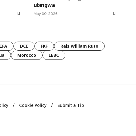
ubingwa
May 30, 2026
FIFA
DCI
FKF
Rais William Ruto
ua
Morocco
IEBC
olicy
Cookie Policy
Submit a Tip