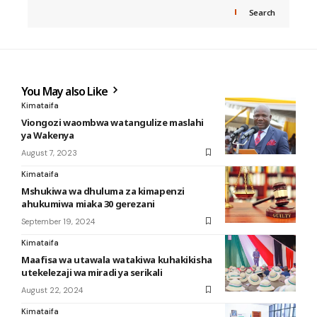
Search
You May also Like
Kimataifa
Viongozi waombwa watangulize maslahi
ya Wakenya
August 7, 2023
Kimataifa
Mshukiwa wa dhuluma za kimapenzi
ahukumiwa miaka 30 gerezani
September 19, 2024
Kimataifa
Maafisa wa utawala watakiwa kuhakikisha
utekelezaji wa miradi ya serikali
August 22, 2024
Kimataifa