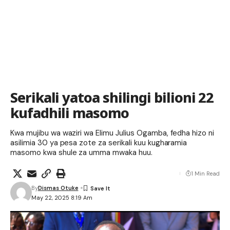
Serikali yatoa shilingi bilioni 22
kufadhili masomo
Kwa mujibu wa waziri wa Elimu Julius Ogamba, fedha hizo ni
asilimia 30 ya pesa zote za serikali kuu kugharamia
masomo kwa shule za umma mwaka huu.
1 Min Read
By
Dismas Otuke
May 22, 2025 8:19 Am