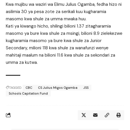
Kwa mujibu wa waziri wa Elimu Julius Ogamba, fedha hizo ni
asilimia 30 ya pesa zote za serikali kuu kugharamia
masomo kwa shule za umma mwaka huu.
Kati ya kiwango hicho, shilingi bilioni 1.37 zitagharamia
masomo ya bure kwa shule za msingi, bilioni 8.9 zielekezwe
kugharamia masomo ya bure kwa shule za Junior
Secondary, milioni 118 kwa shule za wanafunzi wenye
mahitaji maalum na bilioni 11.6 kwa shule za sekondari za
umma za kutwa.
TAGGED:
CBC
CS Julius Migos Ogamba
JSS
Schools Capitation Fund