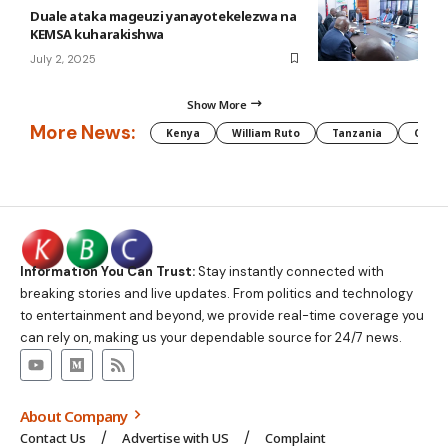
Duale ataka mageuzi yanayotekelezwa na
KEMSA kuharakishwa
July 2, 2025
Show More
More News:
Kenya
William Ruto
Tanzania
CAF
Information You Can Trust:
Stay instantly connected with
breaking stories and live updates. From politics and technology
to entertainment and beyond, we provide real-time coverage you
can rely on, making us your dependable source for 24/7 news.
About Company
Contact Us
Advertise with US
Complaint