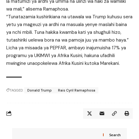
la matumizi ya ardhi ya umma na ulinzi wa haki za wamiliki
wa mali,” alisema Ramaphosa.
“Tunatazamia kushirikiana na utawala wa Trump kuhusu sera
yetu ya mageuzi ya ardhi na masuala yenye maslahi baina
ya nchi mbili. Tuna hakika kwamba kati ya shughuli hizo,
tutashiriki uelewa bora na wa pamoja juu ya mambo haya.”
Licha ya misaada ya PEPFAR, ambayo inajumuisha 17% ya
programu ya UKIMWI ya Afrika Kusini, hakuna ufadhili
mwingine unaopokelewa Afrika Kusini kutoka Marekani.
TAGGED:
Donald Trump
Rais Cyril Ramaphosa
Search