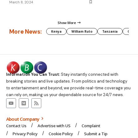
March 8, 2024
Show More
More News:
Kenya
William Ruto
Tanzania
CAF
Information You Can Trust:
Stay instantly connected with
breaking stories and live updates. From politics and technology
to entertainment and beyond, we provide real-time coverage you
can rely on, making us your dependable source for 24/7 news.
About Company
Contact Us
Advertise with US
Complaint
Privacy Policy
Cookie Policy
Submit a Tip