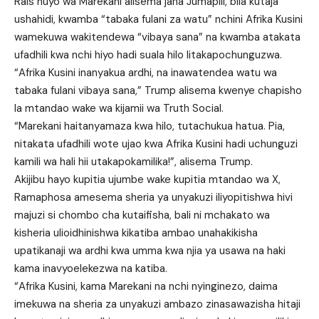
Rais huyo wa Marekani alisema jana Jumapili, bila kutaja
ushahidi, kwamba “tabaka fulani za watu” nchini Afrika Kusini
wamekuwa wakitendewa “vibaya sana” na kwamba atakata
ufadhili kwa nchi hiyo hadi suala hilo litakapochunguzwa.
“Afrika Kusini inanyakua ardhi, na inawatendea watu wa
tabaka fulani vibaya sana,” Trump alisema kwenye chapisho
la mtandao wake wa kijamii wa Truth Social.
“Marekani haitanyamaza kwa hilo, tutachukua hatua. Pia,
nitakata ufadhili wote ujao kwa Afrika Kusini hadi uchunguzi
kamili wa hali hii utakapokamilika!”, alisema Trump.
Akijibu hayo kupitia ujumbe wake kupitia mtandao wa X,
Ramaphosa amesema sheria ya unyakuzi iliyopitishwa hivi
majuzi si chombo cha kutaifisha, bali ni mchakato wa
kisheria ulioidhinishwa kikatiba ambao unahakikisha
upatikanaji wa ardhi kwa umma kwa njia ya usawa na haki
kama inavyoelekezwa na katiba.
“Afrika Kusini, kama Marekani na nchi nyinginezo, daima
imekuwa na sheria za unyakuzi ambazo zinasawazisha hitaji