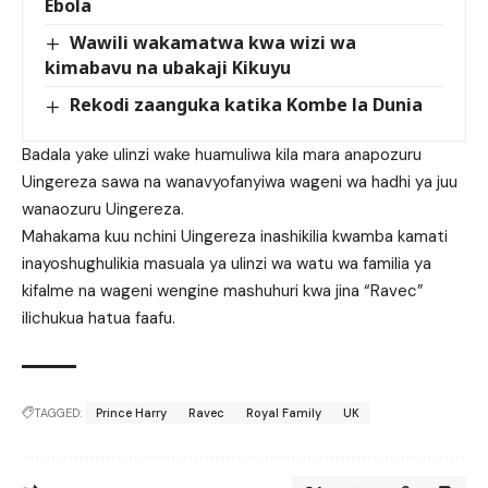
Ebola
Wawili wakamatwa kwa wizi wa
kimabavu na ubakaji Kikuyu
Rekodi zaanguka katika Kombe la Dunia
Badala yake ulinzi wake huamuliwa kila mara anapozuru
Uingereza sawa na wanavyofanyiwa wageni wa hadhi ya juu
wanaozuru Uingereza.
Mahakama kuu nchini Uingereza inashikilia kwamba kamati
inayoshughulikia masuala ya ulinzi wa watu wa familia ya
kifalme na wageni wengine mashuhuri kwa jina “Ravec”
ilichukua hatua faafu.
TAGGED:
Prince Harry
Ravec
Royal Family
UK