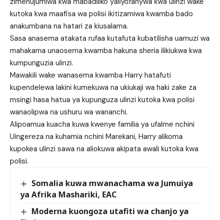
zimehujumiwa kwa mabadiliko yaliyofanywa kwa ulinzi wake
kutoka kwa maafisa wa polisi ikitizamiwa kwamba bado
anakumbana na hatari za kiusalama.
Sasa anasema atakata rufaa kutafuta kubatilisha uamuzi wa
mahakama unaosema kwamba hakuna sheria ilikiukwa kwa
kumpunguzia ulinzi.
Mawakili wake wanasema kwamba Harry hatafuti
kupendelewa lakini kumekuwa na ukiukaji wa haki zake za
msingi hasa hatua ya kupunguza ulinzi kutoka kwa polisi
wanaolipwa na ushuru wa wananchi.
Alipoamua kuacha kuwa kwenye familia ya ufalme nchini
Uingereza na kuhamia nchini Marekani, Harry alikoma
kupokea ulinzi sawa na aliokuwa akipata awali kutoka kwa
polisi.
Somalia kuwa mwanachama wa Jumuiya
ya Afrika Mashariki, EAC
Moderna kuongoza utafiti wa chanjo ya