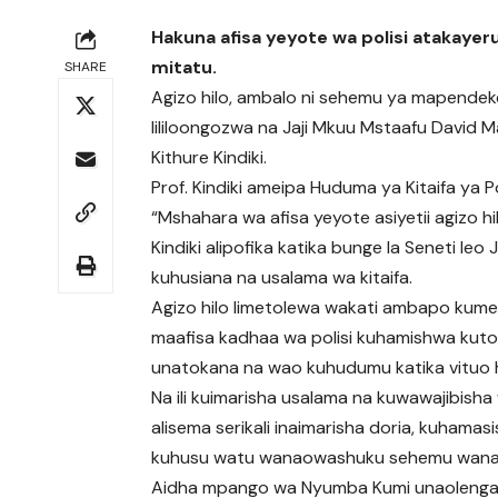
Hakuna afisa yeyote wa polisi atakayer
mitatu.
SHARE
Agizo hilo, ambalo ni sehemu ya mapendekez
lililoongozwa na Jaji Mkuu Mstaafu David M
Kithure Kindiki.
Prof. Kindiki ameipa Huduma ya Kitaifa ya Pol
“Mshahara wa afisa yeyote asiyetii agizo h
Kindiki alipofika katika bunge la Seneti l
kuhusiana na usalama wa kitaifa.
Agizo hilo limetolewa wakati ambapo kume
maafisa kadhaa wa polisi kuhamishwa kuto
unatokana na wao kuhudumu katika vituo 
Na ili kuimarisha usalama na kuwawajibisha
alisema serikali inaimarisha doria, kuhamas
kuhusu watu wanaowashuku sehemu wanako
Aidha mpango wa Nyumba Kumi unaoleng