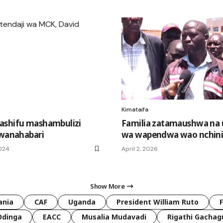
Kimataifa
ashifu mashambulizi
Familia zatamaushwa na
 wanahabari
wa wapendwa wao nchini 
2024
April 2, 2026
Show More
ania
CAF
Uganda
President William Ruto
Odinga
EACC
Musalia Mudavadi
Rigathi Gachag