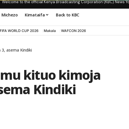
Welcome to the official Kenya Broadcasting Corporation (KBC) News Y
Michezo
Kimataifa
Back to KBC
FIFA WORLD CUP 2026
Makala
WAFCON 2026
 3, asema Kindiki
mu kituo kimoja
asema Kindiki