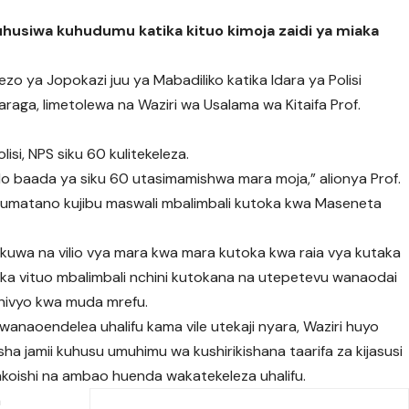
uhusiwa kuhudumu katika kituo kimoja zaidi ya miaka
o ya Jopokazi juu ya Mabadiliko katika Idara ya Polisi
araga, limetolewa na Waziri wa Usalama wa Kitaifa Prof.
isi, NPS siku 60 kulitekeleza.
ilo baada ya siku 60 utasimamishwa mara moja,” alionya Prof.
eo Jumatano kujibu maswali mbalimbali kutoka kwa Maseneta
kuwa na vilio vya mara kwa mara kutoka kwa raia vya kutaka
ka vituo mbalimbali nchini kutokana na utepetevu wanaodai
hivyo kwa muda mrefu.
 wanaoendelea uhalifu kama vile utekaji nyara, Waziri huyo
isha jamii kuhusu umuhimu wa kushirikishana taarifa za kijasusi
ishi na ambao huenda wakatekeleza uhalifu.
a