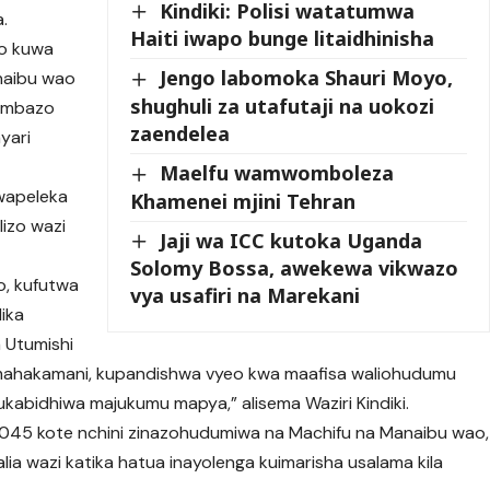
Kindiki: Polisi watatumwa
a.
Haiti iwapo bunge litaidhinisha
ao kuwa
Jengo labomoka Shauri Moyo,
anaibu wao
shughuli za utafutaji na uokozi
 ambazo
zaendelea
yari
Maelfu wamwomboleza
wapeleka
Khamenei mjini Tehran
lizo wazi
Jaji wa ICC kutoka Uganda
Solomy Bossa, awekewa vikwazo
fo, kufutwa
vya usafiri na Marekani
lika
 Utumishi
 mahakamani, kupandishwa vyeo kwa maafisa waliohudumu
kukabidhiwa majukumu mapya,” alisema Waziri Kindiki.
,045 kote nchini zinazohudumiwa na Machifu na Manaibu wao,
salia wazi katika hatua inayolenga kuimarisha usalama kila