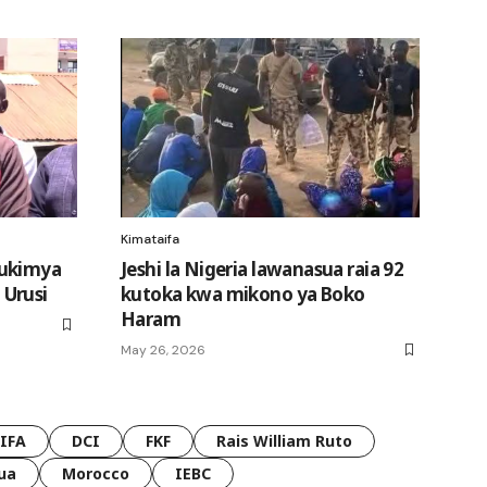
Kimataifa
 ukimya
Jeshi la Nigeria lawanasua raia 92
Urusi
kutoka kwa mikono ya Boko
Haram
May 26, 2026
FIFA
DCI
FKF
Rais William Ruto
ua
Morocco
IEBC