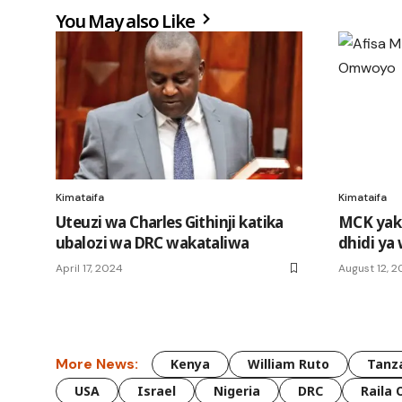
You May also Like
Kimataifa
Kimataifa
Uteuzi wa Charles Githinji katika
MCK yak
ubalozi wa DRC wakataliwa
dhidi ya
April 17, 2024
August 12, 
More News:
Kenya
William Ruto
Tanz
USA
Israel
Nigeria
DRC
Raila 