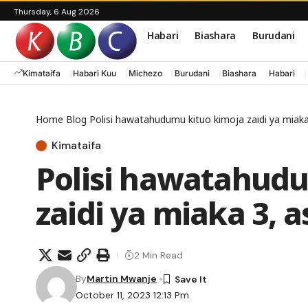
Thursday, 6 Aug 2026
Habari
Biashara
Burudani
Kimataifa
Habari Kuu
Michezo
Burudani
Biashara
Habari
Home
Blog
Polisi hawatahudumu kituo kimoja zaidi ya miaka
Kimataifa
Polisi hawatahudu
zaidi ya miaka 3, 
2 Min Read
By
Martin Mwanje
October 11, 2023 12:13 Pm