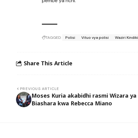
pembe ya nchi.
TAGGED:
Polisi
Vituo vya polisi
Waziri Kindik
Share This Article
PREVIOUS ARTICLE
Moses Kuria akabidhi rasmi Wizara ya
Biashara kwa Rebecca Miano