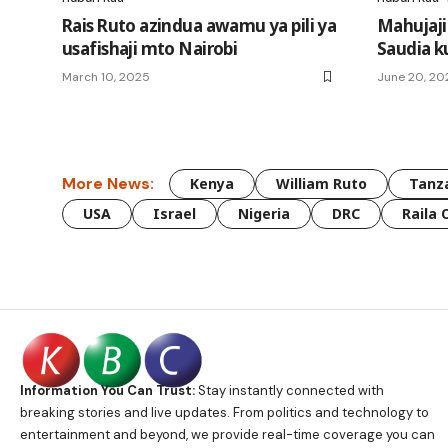
Rais Ruto azindua awamu ya pili ya
Mahujaji 
usafishaji mto Nairobi
Saudia k
March 10, 2025
June 20, 20
More News:
Kenya
William Ruto
Tanz
USA
Israel
Nigeria
DRC
Raila 
Information You Can Trust:
Stay instantly connected with
breaking stories and live updates. From politics and technology to
entertainment and beyond, we provide real-time coverage you can