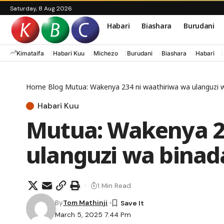
Saturday, 8 Aug 2026
Habari
Biashara
Burudani
Kimataifa
Habari Kuu
Michezo
Burudani
Biashara
Habari
Home
Blog
Mutua: Wakenya 234 ni waathiriwa wa ulanguzi
Habari Kuu
Mutua: Wakenya 2
ulanguzi wa bina
1 Min Read
By
Tom Mathinji
March 5, 2025 7:44 Pm