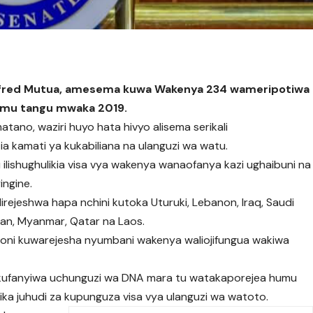
. Alfred Mutua, amesema kuwa Wakenya 234 wameripotiwa
damu tangu mwaka 2019.
atano, waziri huyo hata hivyo alisema serikali
ia kamati ya kukabiliana na ulanguzi wa watu.
 ilishughulikia visa vya wakenya wanaofanya kazi ughaibuni na
ngine.
rejeshwa hapa nchini kutoka Uturuki, Lebanon, Iraq, Saudi
dan, Myanmar, Qatar na Laos.
bioni kuwarejesha nyumbani wakenya waliojifungua wakiwa
 kufanyiwa uchunguzi wa DNA mara tu watakaporejea humu
atika juhudi za kupunguza visa vya ulanguzi wa watoto.