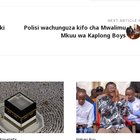
NEXT ARTICLE
ki
Polisi wachunguza kifo cha Mwalimu
Mkuu wa Kaplong Boys
Kimataifa
Habari Kuu