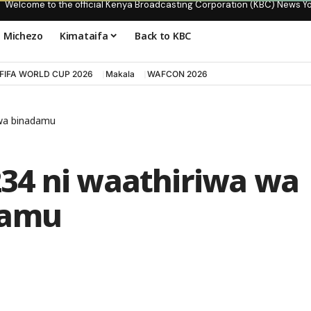
Welcome to the official Kenya Broadcasting Corporation (KBC) News Y
Michezo
Kimataifa
Back to KBC
FIFA WORLD CUP 2026
Makala
WAFCON 2026
 wa binadamu
34 ni waathiriwa wa
damu