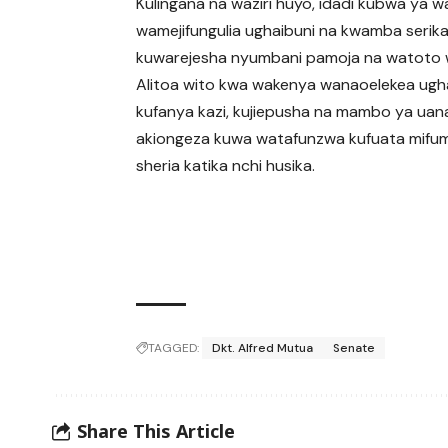
Kulingana na waziri huyo, idadi kubwa ya 
wamejifungulia ughaibuni na kwamba serikali
kuwarejesha nyumbani pamoja na watoto 
Alitoa wito kwa wakenya wanaoelekea ugh
kufanya kazi, kujiepusha na mambo ya uana
akiongeza kuwa watafunzwa kufuata mifu
sheria katika nchi husika.
TAGGED:
Dkt. Alfred Mutua
Senate
Share This Article