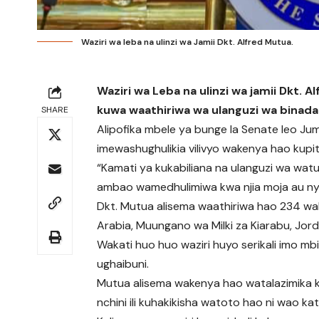
Waziri wa leba na ulinzi wa Jamii Dkt. Alfred Mutua.
Waziri wa Leba na ulinzi wa jamii Dkt
kuwa waathiriwa wa ulanguzi wa bina
SHARE
Alipofika mbele ya bunge la Senate leo Jum
imewashughulikia vilivyo wakenya hao kupit
“Kamati ya kukabiliana na ulanguzi wa watu
ambao wamedhulimiwa kwa njia moja au nyi
Dkt. Mutua alisema waathiriwa hao 234 wali
Arabia, Muungano wa Milki za Kiarabu, Jor
Wakati huo huo waziri huyo serikali imo m
ughaibuni.
Mutua alisema wakenya hao watalazimika
nchini ili kuhakikisha watoto hao ni wao k