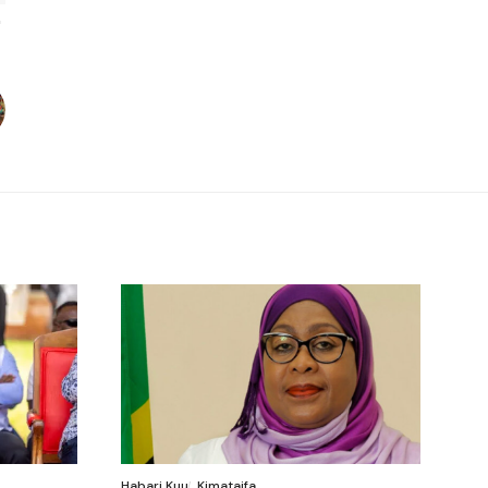
Habari Kuu
Kimataifa