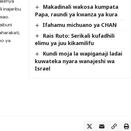
wakenya
Makadinali wakosa kumpata
 inajaribu
Papa, raundi ya kwanza ya kura
wao.
Ifahamu michuano ya CHAN
aibuni
harakati,
Rais Ruto: Serikali kufadhili
mo ya
elimu ya juu kikamilifu
Kundi moja la wapiganaji ladai
kuwateka nyara wanajeshi wa
Israel