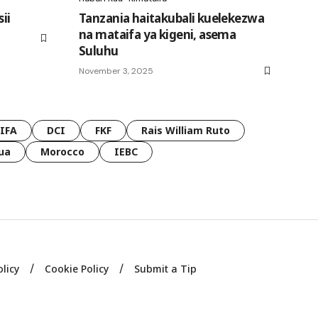
ii
Tanzania haitakubali kuelekezwa
na mataifa ya kigeni, asema
Suluhu
November 3, 2025
FIFA
DCI
FKF
Rais William Ruto
ua
Morocco
IEBC
olicy
Cookie Policy
Submit a Tip