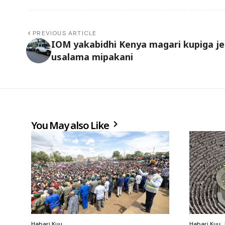
PREVIOUS ARTICLE
IOM yakabidhi Kenya magari kupiga je
usalama mipakani
You May also Like
Habari Kuu
Habari Kuu