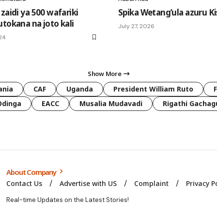
zaidi ya 500 wafariki
Spika Wetang’ula azuru Kis
utokana na joto kali
July 27, 2026
24
Show More
ania
CAF
Uganda
President William Ruto
Odinga
EACC
Musalia Mudavadi
Rigathi Gachag
About Company
Contact Us
Advertise with US
Complaint
Privacy P
Real-time Updates on the Latest Stories!